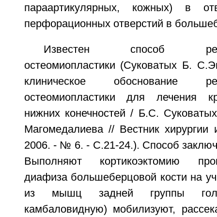
параартикулярных, кожных) в от
перфорационных отверстий в большеб
Известен способ реваск
остеомиопластики (Суковатых Б. С.Э
клиническое обоснование рева
остеомиопластики для лечения к
нижних конечностей / Б.С. Суковатых,
Магомедалиева // Вестник хирургии 
2006. - № 6. - С.21-24.). Способ закл
Выполняют кортикоэктомию про
диафиза большеберцовой кости на уч
из мышц задней группы голе
камбаловидную) мобилизуют, рассе