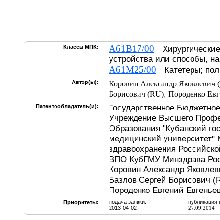
A61B17/00
Классы МПК:
Хирургические 
устройства или способы, н
A61M25/00
Катетеры; пол
Автор(ы):
Коровин Александр Яковлевич 
,
Борисович (RU)
Породенко Евг
Государственное Бюджетное
Патентообладатель(и):
Учреждение Высшего Профе
Образования "Кубанский го
медицинский университет" 
здравоохранения Российск
ВПО КубГМУ Минздрава Рос
Коровин Александр Яковлев
Базлов Сергей Борисович (R
Породенко Евгений Евгенье
подача заявки:
публикация 
Приоритеты:
2013-04-02
27.09.2014