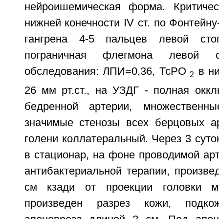
нейроишемическая форма. Критиче
нижней конечности IV ст. по Фонтейну
гангрена 4-5 пальцев левой сто
пограничная флегмона левой с
обследования: ЛПИ=0,36, ТсРО
в ни
2
26 мм рт.ст., на УЗДГ - полная окк
бедренной артерии, множественны
значимые стенозы всех берцовых ар
голени коллатеральный. Через 3 суто
в стационар, на фоне проводимой ар
антибактериальной терапии, произве
см кзади от проекции головки м
произведен разрез кожи, подко