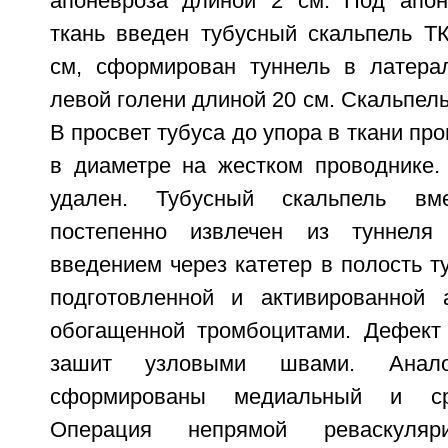
апоневроза длиной 2 см. Под апо
ткань введен тубусный скальпель ТК
см, сформирован туннель в латера
левой голени длиной 20 см. Скальпель
В просвет тубуса до упора в ткани про
в диаметре на жестком проводнике.
удален. Тубусный скальпель вм
постепенно извлечен из туннеля
введением через катетер в полость т
подготовленной и активированной 
обогащенной тромбоцитами. Дефект
зашит узловыми швами. Анало
сформированы медиальный и ср
Операция непрямой реваскуляр