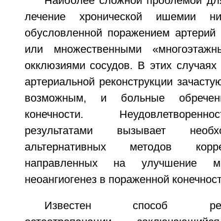
Наиболее сложной проблемой для
лечение хронической ишемии ниж
обусловленной поражением артерий 
или множественными «многоэтажн
окклюзиями сосудов. В этих случаях
артериальной реконструкции зачасту
возможным, и больные обрече
конечности. Неудовлетворен
результатами вызывает необх
альтернативных методов корре
направленных на улучшение ми
неоангиогенез в пораженной конечност
Известен способ реваск