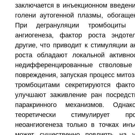
заключается в инъекционном введени
голени аутогенной плазмы, обогаще
При дегрануляции тромбоциты 
ангиогенеза, фактор роста эндоте
другие, что приводит к стимуляции а
роста обладают локальной активно
недифференцированные стволовые
повреждения, запуская процесс митоза
тромбоцитами секретируются факто
улучшают заживление ран посредст
паракринного механизмов. Одна
теоретически стимулирует пр
неоангиогенеза только в точках ин
может существенно повлиять на у