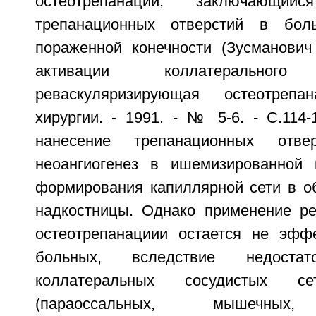
остеотрепанации, заключающи
трепанационных отверстий в бол
пораженной конечности (Зусманови
активации коллатерального 
реваскуляризирующая остеотрепа
хирургии. - 1991. - № 5-6. - С.114-1
нанесение трепанационных отвер
неоангиогенез в ишемизированной 
формирования капиллярной сети в о
надкостницы. Однако применение р
остеотрепанациии остается не эфф
больных, вследствие недостат
коллатеральных сосудистых 
(параоссальных, мышечных