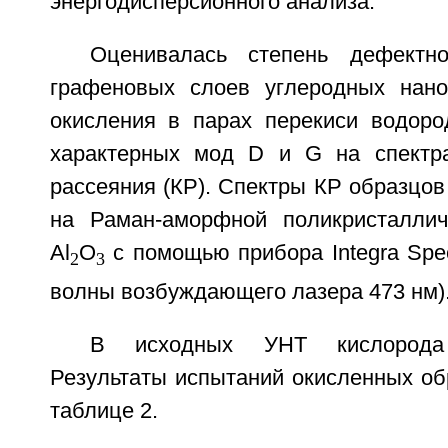
энергодисперсионного анализа.
Оценивалась степень дефектно
графеновых слоев углеродных нано
окисления в парах перекиси водор
характерных мод D и G на спектра
рассеяния (КР). Спектры КР образцо
на Раман-аморфной поликристаллич
Al
O
с помощью прибора Integra Spe
2
3
волны возбуждающего лазера 473 нм)
В исходных УНТ кислорода
Результаты испытаний окисленных об
таблице 2.