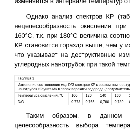
изменяется в интервале температур от
Однако анализ спектров КР (таб
нецелесообразность окисления при
160°C, т.к. при 180°C величина соотн
КР становится гораздо выше, чем у и
что указывает на деструктивные изм
углеродных нанотрубок при такой тем
Таблица 3
Изменение соотношения мод D/G спектров КР с ростом температу
нанотрубок «Таунит-М» в парах перекиси водорода (продолжительн
Температура окисления, °C
100
120
140
160
D/G
0,773
0,765
0,780
0,789
Таким образом, в данном п
целесообразность выбора темпера