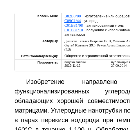
B82B3/00
Классы МПК:
Изготовление или обработк
C09C1/44
углерод
C01B31/08
активированный уголь
C01B31/10
получение с использовани
активаторов
,
Автор(ы):
Дьячкова Татьяна Петровна (RU)
Мележик Ал
,
Сергей Юрьевич (RU)
Рухов Артем Викторов
(RU)
Общество с ограниченной ответственн
Патентообладатель(и):
подача заявки:
публикация 
Приоритеты:
2012-11-12
27.09.2014
Изобретение направлено
функционализированных углеро
обладающих хорошей совместимос
матрицами. Углеродные нанотрубки п
в парах перекиси водорода при темп
160°С в течение 1-100 ч. Обработку