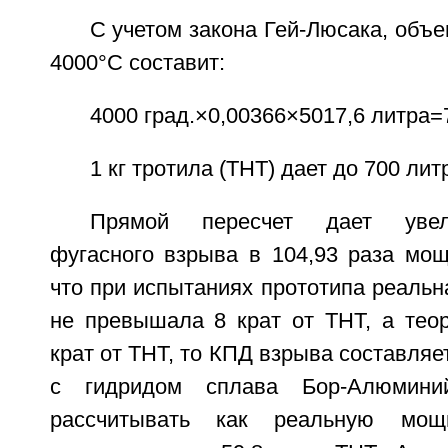
С учетом закона Гей-Люсака, объе
4000°C составит:
4000 град.×0,00366×5017,6 литра=7
1 кг тротила (ТНТ) дает до 700 лит
Прямой пересчет дает увел
фугасного взрыва в 104,93 раза мощ
что при испытаниях прототипа реаль
не превышала 8 крат от ТНТ, а теор
крат от ТНТ, то КПД взрыва составляе
с гидридом сплава Бор-Алюмини
рассчитывать как реальную мощ