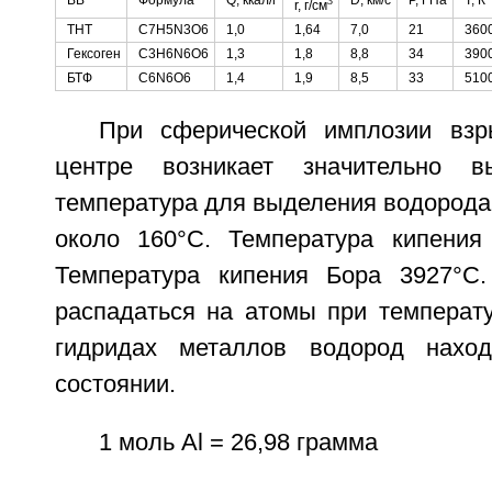
ВВ
Формула
Q, ккал/г
D, км/с
Р, ГПа
Т, К
3
r, г/см
ТНТ
C7H5N3O6
1,0
1,64
7,0
21
360
Гексоген
C3H6N6O6
1,3
1,8
8,8
34
390
БТФ
C6N6O6
1,4
1,9
8,5
33
510
При сферической имплозии взр
центре возникает значительно в
температура для выделения водорода 
около 160°C. Температура кипения
Температура кипения Бора 3927°C.
распадаться на атомы при температ
гидридах металлов водород нахо
состоянии.
1 моль Al = 26,98 грамма