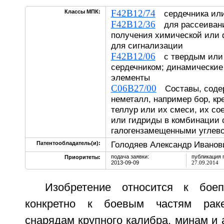
F42B12/74
Классы МПК:
сердечника или
F42B12/36
для рассеивани
получения химической или 
для сигнализации
F42B12/06
с твердым или
сердечником; динамически
элементы
C06B27/00
Составы, соде
неметалл, например бор, кр
теллур или их смеси, их со
или гидриды в комбинации 
галогензамещенными углев
Голодяев Александр Иванов
Патентообладатель(и):
подача заявки:
публикация 
Приоритеты:
2013-09-09
27.09.2014
Изобретение относится к бое
конкретно к боевым частям раке
снарядам крупного калибра, минам и