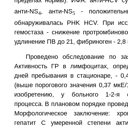
пределах нормы). ИФА: анти-HCV с
анти-NS
, анти-NS
- положительн
4
5
обнаруживалась PHK HCV. При исс
гемостаза - снижение протромбиново
удлинение ПВ до 21, фибриноген - 2,8 г
Проведено обследование по за
Активность ГР в лимфоцитах, опре
дней пребывания в стационаре, - 0,
(выше порогового значения 0,37 мкЕ/1
изобретению, у больного 1-2-я 
процесса. В плановом порядке провед
Морфологическое заключение: хро
гепатит C умеренной степени акт