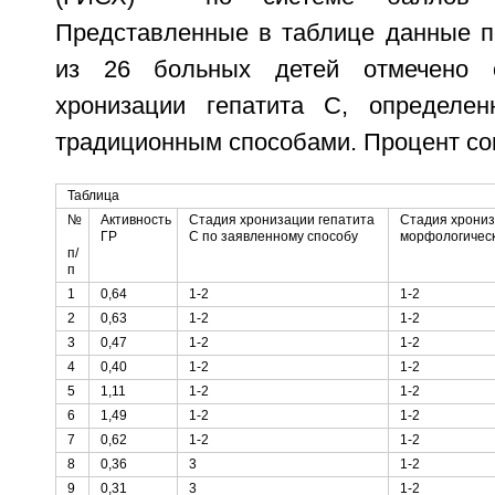
Представленные в таблице данные по
из 26 больных детей отмечено с
хронизации гепатита C, определе
традиционным способами. Процент сов
Таблица
№
Активность
Стадия хронизации гепатита
Стадия хрониз
ГР
C по заявленному способу
морфологичес
п/
п
1
0,64
1-2
1-2
2
0,63
1-2
1-2
3
0,47
1-2
1-2
4
0,40
1-2
1-2
5
1,11
1-2
1-2
6
1,49
1-2
1-2
7
0,62
1-2
1-2
8
0,36
3
1-2
9
0,31
3
1-2