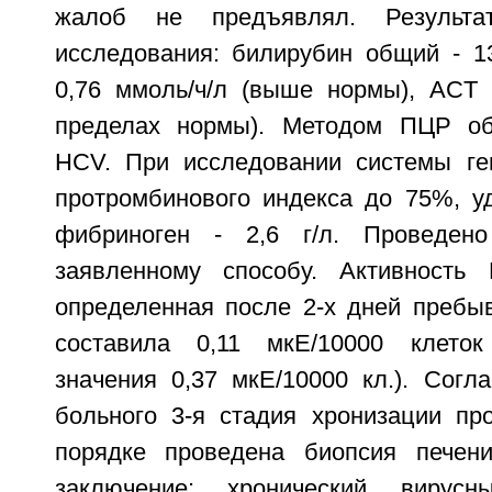
жалоб не предъявлял. Результат
исследования: билирубин общий - 13
0,76 ммоль/ч/л (выше нормы), ACT -
пределах нормы). Методом ПЦР о
HCV. При исследовании системы ге
протромбинового индекса до 75%, у
фибриноген - 2,6 г/л. Проведен
заявленному способу. Активность
определенная после 2-х дней пребыв
составила 0,11 мкЕ/10000 клеток
значения 0,37 мкЕ/10000 кл.). Согл
больного 3-я стадия хронизации пр
порядке проведена биопсия печени
заключение: хронический виру