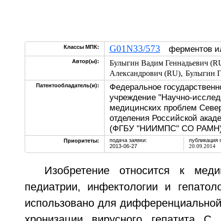
G01N33/573
Классы МПК:
ферментов ил
Автор(ы):
Булыгин Вадим Геннадьевич (R
,
Александрович (RU)
Булыгин Г
Федеральное государственн
Патентообладатель(и):
учреждение "Научно-исслед
медицинских проблем Север
отделения Российской акад
(ФГБУ "НИИМПС" СО РАМН)
подача заявки:
публикация 
Приоритеты:
2013-06-27
20.09.2014
Изобретение относится к мед
педиатрии, инфектологии и гепатол
использовано для дифференциальной 
хронизации вирусного гепатита С 