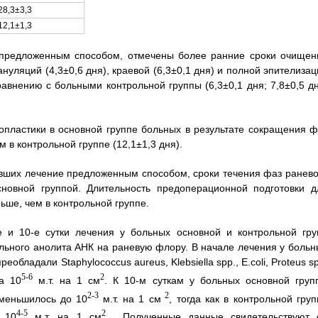
28,3±3,3
12,1±1,3
 предложенным способом, отмечены более ранние сроки очищен
ануляций (4,3±0,6 дня), краевой (6,3±0,1 дня) и полной эпителиза
равнению с больными контрольной группы (6,3±0,1 дня; 7,8±0,5 дн
пластики в основной группе больных в результате сокращения ф
 в контрольной группе (12,1±1,3 дня).
авших лечение предложенным способом, сроки течения фаз ранево
сновной группой. Длительность предоперационной подготовки д
ьше, чем в контрольной группе.
 и 10-е сутки лечения у больных основной и контрольной гру
льного анолита АНК на раневую флору. В начале лечения у больн
бладали Staphylococcus aureus, Klebsiella spp., E.coli, Proteus s
5-6
2
а 10
м.т. на 1 см
. К 10-м суткам у больных основной груп
2-3
2
уменьшилось до 10
м.т. на 1 см
, тогда как в контрольной гру
4-5
2
 10
м.т. на 1 см
. Полученные данные свидетельствуют 