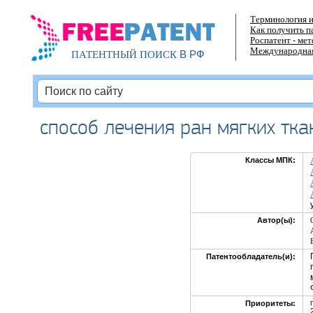
Терминология и
Как получить п
Роспатент - ме
Международная
В РФ
ПАТЕНТНЫЙ ПОИСК
способ лечения ран мягких тк
Классы МПК:
Автор(ы):
Патентообладатель(и):
Приоритеты: