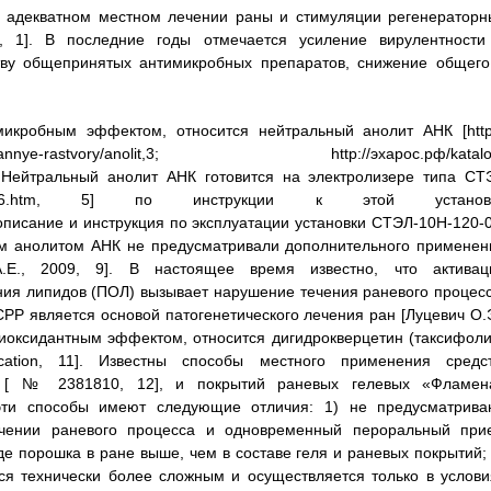
в адекватном местном лечении раны и стимуляции регенераторн
, 1]. В последние годы отмечается усиление вирулентности
тву общепринятых антимикробных препаратов, снижение общего
икробным эффектом, относится нейтральный анолит АНК [http:
-aktivirovannye-rastvory/anolit,3; http://эхарос.рф/katalo
, 4]. Нейтральный анолит АНК готовится на электролизере типа СТ
alphabet-11-2006.htm, 5] по инструкции к этой установ
ское описание и инструкция по эксплуатации установки СТЭЛ-10Н-120-
ым анолитом АНК не предусматривали дополнительного применен
А.Е., 2009, 9]. В настоящее время известно, что активац
ния липидов (ПОЛ) вызывает нарушение течения раневого процесс
РР является основой патогенетического лечения ран [Луцевич О.Э
тиоксидантным эффектом, относится дигидрокверцетин (таксифоли
in/application, 11]. Известны способы местного применения средст
а [ № 2381810, 12], и покрытий раневых гелевых «Фламен
днако эти способы имеют следующие отличия: 1) не предусматрива
чении раневого процесса и одновременный пероральный при
де порошка в ране выше, чем в составе геля и раневых покрытий; 
ся технически более сложным и осуществляется только в услови