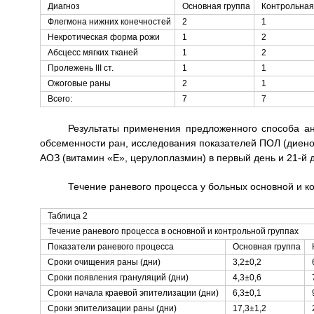
Диагноз
Основная группа
Контрольная
Флегмона нижних конечностей
2
1
Некротическая форма рожи
1
2
Абсцесс мягких тканей
1
2
Пролежень III ст.
1
1
Ожоговые раны
2
1
Всего:
7
7
Результаты применения предложенного способа ан
обсеменности ран, исследования показателей ПОЛ (диено
АОЗ (витамин «Е», церулоплазмин) в первый день и 21-й 
Течение раневого процесса у больных основной и ко
Таблица 2
Течение раневого процесса в основной и контрольной группах
Показатели раневого процесса
Основная группа
Сроки очищения раны (дни)
3,2±0,2
Сроки появления грануляций (дни)
4,3±0,6
Сроки начала краевой эпителизации (дни)
6,3±0,1
Сроки эпителизации раны (дни)
17,3±1,2