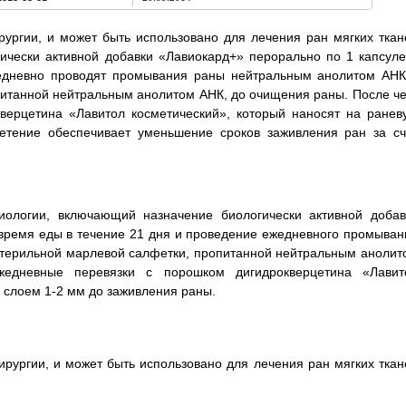
рургии, и может быть использовано для лечения ран мягких ткан
гически активной добавки «Лавиокард+» перорально по 1 капсуле
жедневно проводят промывания раны нейтральным анолитом АНК
питанной нейтральным анолитом АНК, до очищения раны. После че
верцетина «Лавитол косметический», который наносят на ранев
етение обеспечивает уменьшение сроков заживления ран за сч
иологии, включающий назначение биологически активной добав
 время еды в течение 21 дня и проведение ежедневного промыван
стерильной марлевой салфетки, пропитанной нейтральным анолит
едневные перевязки с порошком дигидрокверцетина «Лавит
 слоем 1-2 мм до заживления раны.
хирургии, и может быть использовано для лечения ран мягких ткан