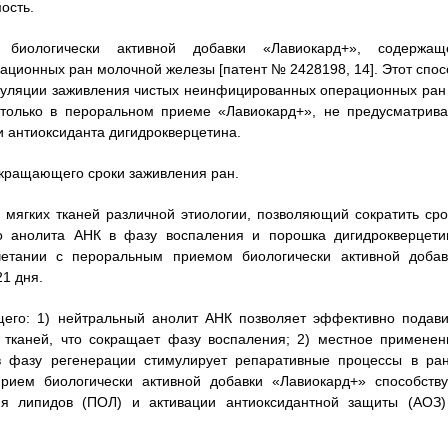
ость.
 биологически активной добавки «Лавиокард+», содержащ
ационных ран молочной железы [патент № 2428198, 14]. Этот спос
имуляции заживления чистых неинфицированных операционных ран 
только в пероральном приеме «Лавиокард+», не предусматрива
и антиоксиданта дигидрокверцетина.
окращающего сроки заживления ран.
мягких тканей различной этиологии, позволяющий сократить сро
го анолита АНК в фазу воспаления и порошка дигидрокверцети
четании с пероральным приемом биологически активной добав
1 дня.
щего: 1) нейтральный анолит АНК позволяет эффективно подави
 тканей, что сокращает фазу воспаления; 2) местное применен
в фазу регенерации стимулирует репаративные процессы в ран
рием биологически активной добавки «Лавиокард+» способству
ия липидов (ПОЛ) и активации антиоксидантной защиты (АОЗ)