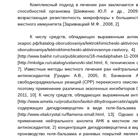
Комплексный подход в лечении ран заключается 
способностей организма [Шевченко Ю.Л. и др., 2009
возрастающая резистентность микрофлоры к большинс
местного иммунитета [Заривчацкий М.Ф., 2008, 2].
К числу средств, обладающих выраженным антим
эхарос.рф/katalog-oborudovaniya/lektrokhimicheski
oborudovaniya/lektrokhimicheski-aktivirovannye-rastvory
[http://www.bakhir.ru/rus/publications/18-med
[http://mkolga.ru/catalog/ustanovki-stel.html, 6; техниче
7]. Известные методы местного лечения ран нейтральн
антиоксидантов [Гридин А.В., 2005, 8; Бачманов 
свободнорадикальных реакций (СРР) перекисного окисле
поэтому применение различных экзогенных ингибиторов С
2011, 10]. К числу средств, обладающих выраженным ан
[http://www.ametis.ru/production/lavitol-dihydroquercet
содержащих дигидрокверцетин в виде геля-бальзам
[http://www.vitalcrystal.ru/flamena-small.html, 13]. О
применение нейтрального анолита АНК в местном ле
антиоксидантов; 2) концентрация дигидрокверцетина в ви
производство геля-бальзама и раневых покрытий являет