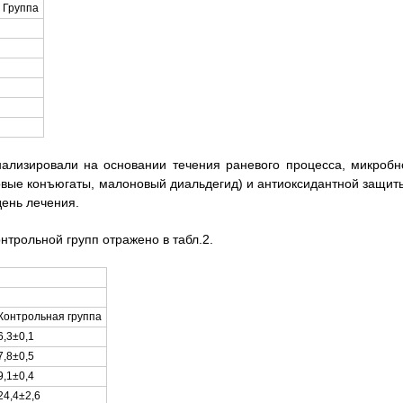
 Группа
ализировали на основании течения раневого процесса, микробн
вые конъюгаты, малоновый диальдегид) и антиоксидантной защиты
день лечения.
нтрольной групп отражено в табл.2.
Контрольная группа
6,3±0,1
7,8±0,5
9,1±0,4
24,4±2,6