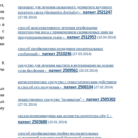
з,
препарат для лечения пальцевого дерматита крупного
ым
рогатого скота (dermatitis digitalis)
- патент 2521247
го
(27.06.2014)
 в
способ консервативного лечения перфорации
 с
перегородки носа с применением силиконовых шин на
до
предоперационном этапе
- патент 2512953
(10.04.2014)
ки
способ профилактики рецидивов ороантральных
сообщений
- патент 2510246
(27.03.2014)
 К
средство для лечения мастита в ветеринарии на основе
ли
соли фосфония
- патент 2509561
(20.03.2014)
антисептическое средство с гемостатическим действием
и способ его получения
- патент 2508104
(27.02.2014)
ых
ым
лекарственное средство "поликатан"
- патент 2505302
ых
(27.01.2014)
му
оксазолопиримидины как агонисты рецептора edg-1
-
патент 2503680
(10.01.2014)
способ профилактики гнойно-воспалительных
осложнений ран передней брюшной стенки при