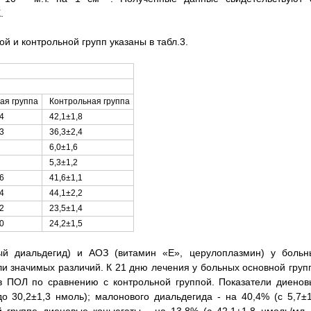
.
й и контрольной групп указаны в табл.3.
ая группа
Контрольная группа
4
42,1±1,8
3
36,3±2,4
6,0±1,6
5,3±1,2
6
41,6±1,1
4
44,1±2,2
2
23,5±1,4
0
24,2±1,5
й диальдегид) и АОЗ (витамин «Е», церулоплазмин) у больн
ли значимых различий. К 21 дню лечения у больных основной груп
в ПОЛ по сравнению с контрольной группой. Показатели диенов
о 30,2±1,3 нмоль); малонового диальдегида - на 40,4% (с 5,7±1
ой группе диеновые коньюгаты - на 13,8% (с 42,1±1,8 нмоль/мл 