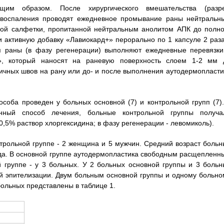
щим образом. После хирургического вмешательства (разре
у воспаления проводят ежедневное промывание раны нейтральн
вой салфетки, пропитанной нейтральным анолитом АПК до полно
 активную добавку «Лавиокард+» перорально по 1 капсуле 2 раза
я раны (в фазу регенерации) выполняют ежедневные перевязки
й», который наносят на раневую поверхность слоем 1-2 мм 
ичных швов на рану или до- и после выполнения аутодермопласти
соба проведен у больных основной (7) и контрольной групп (7).
ный способ лечения, больные контрольной группы получа
0,5% раствор хлоргексидина; в фазу регенерации - левомиколь).
нтрольной группе - 2 женщина и 5 мужчин. Средний возраст больн
 года. В основной группе аутодермопластика свободным расщепленн
 группе - у 3 больных. У 2 больных основной группы и 3 больн
ой эпителизации. Двум больным основной группы и одному больно
ольных представлены в таблице 1.