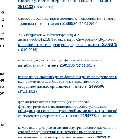
способы усиления энергетического обмена
- патент
2513133
(20.04.2014)
ей
способ профилактики и лечения отторжения почечного
 2
трансплантата
- патент 2508924
(10.03.2014)
 с
го
2-(3-гидрокси-4-метоксифенил)-4,7-
ую
диметил-3,4,4а,5,8,8а-гексагидро-2н-хромен-4,8-диол в
качестве анальгезирующего средства
- патент 2506079
ет
(10.02.2014)
комбинация, включающая фульвовую кислоту и
антибиотики
- патент 2505295
(27.01.2014)
ки
композиции производных флавоноидных полифенолов и
ия
их применение для борьбы с патологиями и со
ом
старением живых организмов
- патент 2499596
(27.11.2013)
ол
фармацевтическая композиция на основе
фитонутриентов с повышенной биодоступностью,
обладающая противоопухолевой активностью, и способ
ее получения (варианты)
- патент 2494733
(10.10.2013)
ей
композиция для уменьшения внутриглазного давления и
способ профилактики или лечения высокого или
патологического внутриглазного давления
- патент