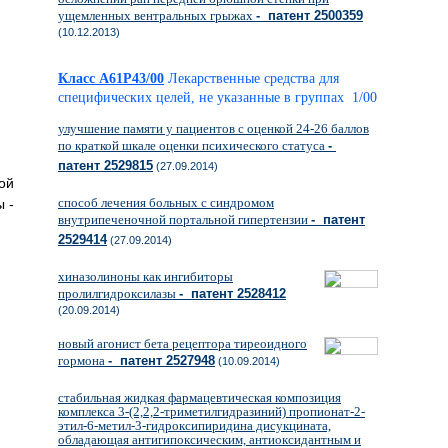
ущемленных вентральных грыжах
- патент 2500359
(10.12.2013)
Класс A61P43/00
Лекарственные средства для
специфических целей, не указанные в группах 1/00
улучшение памяти у пациентов с оценкой 24-26 баллов
по краткой шкале оценки психического статуса
-
патент 2529815
(27.09.2014)
ой
способ лечения больных с синдромом
 -
внутрипеченочной портальной гипертензии
- патент
2529414
(27.09.2014)
хиназолиноны как ингибиторы
пролилгидроксилазы
- патент 2528412
(20.09.2014)
новый агонист бета рецептора тиреоидного
гормона
- патент 2527948
(10.09.2014)
стабильная жидкая фармацевтическая композиция
комплекса 3-(2,2,2-триметилгидразиний) пропионат-2-
этил-6-метил-3-гидроксипиридина дисукцината,
обладающая антигипоксическим, антиоксидантным и