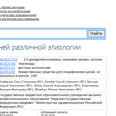
 общие сведения
атент на изобретение
тодические рекомендации
 патентная классификация
аней различной этиологии
A61K31/353
3,4-дигидробензопираны, например хроман, катехин
A61K33/40
пероксиды
A61P31/02
местные антисептики
A61P43/00
Лекарственные средства для специфических целей, не
указанные в группах 1/00
,
,
Олифирова Ольга Степановна (RU)
Целуйко Сергей Семенович (RU)
Брегадзе
,
,
Андрей Анатольевич (RU)
Лебедь Алексей Александрович (RU)
Алексеевнина
,
Виктория Викторовна (RU)
Штарберг Михаил Анатольевич (RU)
Государственное бюджетное образовательное учреждение высшего
профессионального образования "Амурская государственная
медицинская академия " Министерства здравоохранения Российской
Федерации (RU)
подача заявки:
публикация патента:
2013-03-01
20.09.2014