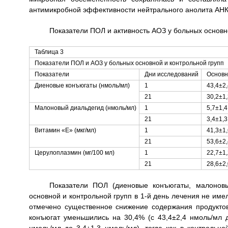
антимикробной эффективности нейтрального анолита АНК
Показатели ПОЛ и активность АОЗ у больных основно
Таблица 3
Показатели ПОЛ и АОЗ у больных основной и контрольной групп
Показатели
Дни исследований
Основн
Диеновые конъюгаты (нмоль/мл)
1
43,4±2,
21
30,2±1,
Малоновый диальдегид (нмоль/мл)
1
5,7±1,4
21
3,4±1,3
Витамин «Е» (мкг/мл)
1
41,3±1,
21
53,6±2,
Церулоплазмин (мг/100 мл)
1
22,7±1,
21
28,6±2,
Показатели ПОЛ (диеновые конъюгаты, малоновы
основной и контрольной групп в 1-й день лечения не име
отмечено существенное снижение содержания продукто
конъюгат уменьшились на 30,4% (с 43,4±2,4 нмоль/мл д
нмоль/мл до 3,4±1,3 нмоль/мл), тогда как в контрольн