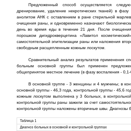
Предложенный способ осуществляется следую
дренирование, удаление некротических тканей) в фаз
анолитом АНК с оставлением в ране стерильной марле
очищения раны, и одновременно назначают биологически
день во время еды в течение 21 дня. После очищени
порошком дигидрокверцетина «Лавитол косметически
самостоятельной эпителизации раны или наложения втор
свободным расщепленным кожным лоскутом.
Сравнительный анализ результатов применения спо
больным основной группы был применен предложен
общепринятое местное лечение (в фазу воспаления - 0,1-
В основной группе - 3 женщины и 4 мужчины; в ко
основной группы - 46,3 года, контрольной группы - 45,6
кожным лоскутом выполнена у 3 больных, в контрольной
контрольной группы раны зажили за счет самостоятельн
контрольной группы наложены вторичные швы. Диагнозы б
Таблица 1
Диагноз больных в основной и контрольной группах