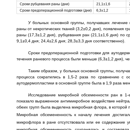
Сроки рубцевания раны (дни)
21,1±1,6
Сроки предоперационной подготовки (дни)
6,3±1,2
У больных основной группы, получавших лечение
раны от некротических тканей (3,2±0,2 дня), появления гр
раны (17,3±1,2 дня), рубцевания ран (21,1±1,6 дня) по с
9,1±0,4 дня; 24,4±2,6 дня; 28,3±3,3 дня соответственно).
Сроки предоперационной подготовки для аутодермо
течения раневого процесса были меньше (6,3±1,2 дня), чем
Таким образом, у больных основной группы, получ
процесса сократились в 1,5-2 раза по сравнению с о
аутодермопластики в основной группе была в 1,9 раза мен
Исследование микробной обсеменности ран в 1-е
показало выраженное антимикробное воздействие нейтра
обеих групп была выделена микробная флора, в которой прео
Микробная обсемененность к началу лечения достигал
микрофлора в ране отсутствовала или ее содержание 
микробная обсемененность сохранялась и составляла