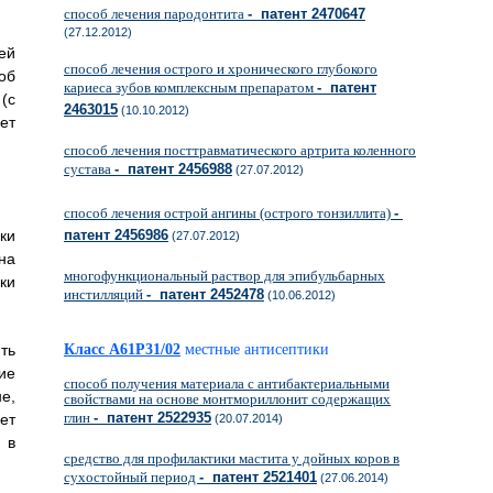
способ лечения пародонтита
- патент 2470647
(27.12.2012)
ей
способ лечения острого и хронического глубокого
об
кариеса зубов комплексным препаратом
- патент
(с
2463015
(10.10.2012)
ет
способ лечения посттравматического артрита коленного
сустава
- патент 2456988
(27.07.2012)
способ лечения острой ангины (острого тонзиллита)
-
ки
патент 2456986
(27.07.2012)
на
многофункциональный раствор для эпибульбарных
ки
инстилляций
- патент 2452478
(10.06.2012)
ть
Класс A61P31/02
местные антисептики
ие
способ получения материала с антибактериальными
е,
свойствами на основе монтмориллонит содержащих
глин
- патент 2522935
ет
(20.07.2014)
 в
средство для профилактики мастита у дойных коров в
сухостойный период
- патент 2521401
(27.06.2014)