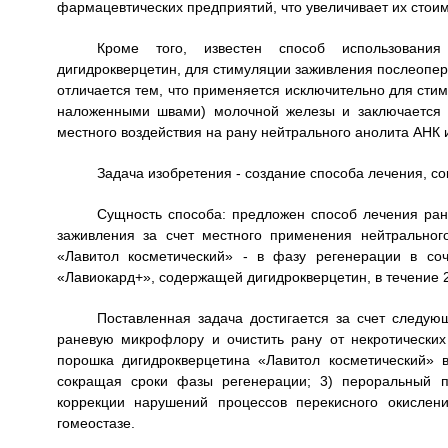
фармацевтических предприятий, что увеличивает их стоим
Кроме того, известен способ использования
дигидрокверцетин, для стимуляции заживления послеопер
отличается тем, что применяется исключительно для ст
наложенными швами) молочной железы и заключается 
местного воздействия на рану нейтрального анолита АНК 
Задача изобретения - создание способа лечения, с
Сущность способа: предложен способ лечения ран 
заживления за счет местного применения нейтрально
«Лавитол косметический» - в фазу регенерации в со
«Лавиокард+», содержащей дигидрокверцетин, в течение 2
Поставленная задача достигается за счет следую
раневую микрофлору и очистить рану от некротических
порошка дигидрокверцетина «Лавитол косметический» 
сокращая сроки фазы регенерации; 3) пероральный п
коррекции нарушений процессов перекисного окислен
гомеостазе.