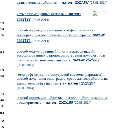
адаптогенным действием
- патент 2527347
(27.08.2014)
четырехзамещенные бензолы
- патент
2527177
(27.08.2014)
ия
ции
способ коррекции негативных эффектов низких
я;
температур на предстательную железу крыс
- патент
2527172
(27.08.2014)
способ модулирования биологических функций,
аз
ассоциированных с процессом старения пожилого или
старого животного-компаньона.
- патент 2525617
(20.08.2014)
го
гомографт сердечно-сосудистой системы (варианты),
ля
способ получения гомографта, среда для воздействия на
ткани гомографта (варианты)
- патент 2525197
(10.08.2014)
пп
способ коррекции нейротоксического действия дапсона,
ых
в эксперименте
- патент 2525180
(10.08.2014)
pp.
пы
ппе
об