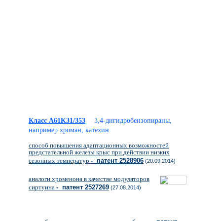
Класс A61K31/353
3,4-дигидробензопираны,
например хроман, катехин
способ повышения адаптационных возможностей
предстательной железы крыс при действии низких
сезонных температур
- патент 2528906
(20.09.2014)
аналоги хроменона в качестве модуляторов
сиртуина
- патент 2527269
(27.08.2014)