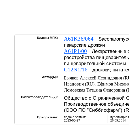
A61K36/064
Классы МПК:
Saccharomycet
пекарские дрожжи
A61P1/00
Лекарственные с
расстройства пищеваритель
пищеварительной системы
C12N1/16
дрожжи; питател
Автор(ы):
Бычков Алексей Леонидович (R
,
Иванович (RU)
Ефимов Михаил
Ломовская Татьяна Федоровна (
Общество с Ограниченной 
Патентообладатель(и):
Производственное объедин
(ООО ПО "Сиббиофарм") (R
подача заявки:
публикация 
Приоритеты:
2013-05-27
20.09.2014