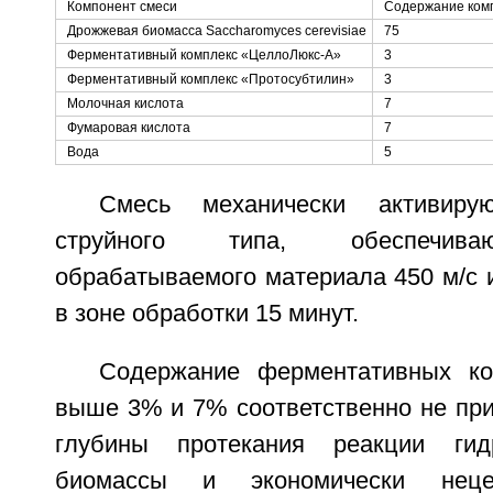
Компонент смеси
Содержание комп
Дрожжевая биомасса Saccharomyces cerevisiae
75
Ферментативный комплекс «ЦеллоЛюкс-А»
3
Ферментативный комплекс «Протосубтилин»
3
Молочная кислота
7
Фумаровая кислота
7
Вода
5
Смесь механически активиру
струйного типа, обеспечива
обрабатываемого материала 450 м/с 
в зоне обработки 15 минут.
Содержание ферментативных ко
выше 3% и 7% соответственно не при
глубины протекания реакции гид
биомассы и экономически неце