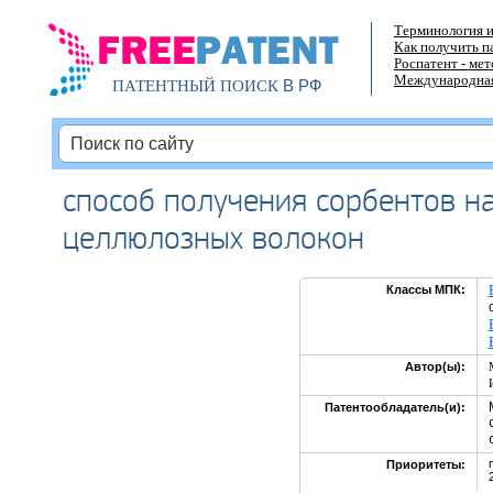
Терминология и
Как получить п
Роспатент - ме
Международная
В РФ
ПАТЕНТНЫЙ ПОИСК
способ получения сорбентов на 
целлюлозных волокон
Классы МПК:
Автор(ы):
Патентообладатель(и):
Приоритеты: