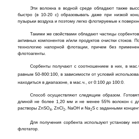
Эти волокна в водной среде обладают также высо
быстро (в 10-20 с) образовывать даже при низкой ко
пузырьки воздуха и поэтому легко флотируемые к поверхн
Такими же свойствами обладают частицы сорбентов
активных компонентов и/или продуктов очистки стоков. 
технологию напорной флотации, причем без применени
флотоагенты.
Сорбенты получают с соотношением в них, в мас.ч
равным 50-800:100, в зависимости от условий использо
находиться в диапазоне, в мас.ч., от 0:100 до 100:0.
Способ осуществляют следящим образом. Готовя
длиной не более 1,20 мм и не менее 55% волокон с дл
растворы ZnSO
, ZnCl
, NaOH и Na
S с заданными концен
4
2
2
Для получения сорбента используют установку неп
флотатор.