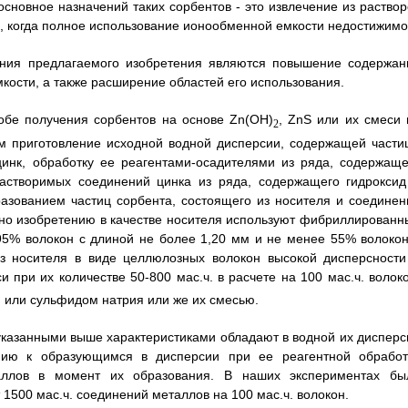
 основное назначений таких сорбентов - это извлечение из раствор
, когда полное использование ионообменной емкости недостижимо
ания предлагаемого изобретения являются повышение содержан
емкости, а также расширение областей его использования.
собе получения сорбентов на основе Zn(OH)
, ZnS или их смеси 
2
м приготовление исходной водной дисперсии, содержащей части
инк, обработку ее реагентами-осадителями из ряда, содержаще
растворимых соединений цинка из ряда, содержащего гидроксид
азованием частиц сорбента, состоящего из носителя и соединен
сно изобретению в качестве носителя используют фибриллированн
95% волокон с длиной не более 1,20 мм и не менее 55% волокон
из носителя в виде целлюлозных волокон высокой дисперсности
и при их количестве 50-800 мас.ч. в расчете на 100 мас.ч. волоко
 или сульфидом натрия или же их смесью.
казанными выше характеристиками обладают в водной их дисперс
нию к образующимся в дисперсии при ее реагентной обработ
аллов в момент их образования. В наших экспериментах бы
1500 мас.ч. соединений металлов на 100 мас.ч. волокон.