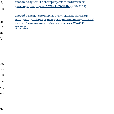
способ получения регенерируемого поглотителя
SO
4
диоксида углерода
- патент 2524607
(27.07.2014)
 в
 с
способ очистки сточных вод от тяжелых металлов
методом адсорбции, фильтрующий материал (сорбент)
ых
и способ получения сорбента
- патент 2524111
 с
(27.07.2014)
ом
де
5%
ор
 в
 в
nS
из
ем