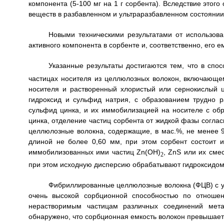
компонента (5-100 мг на 1 г сорбента). Вследствие этого
веществ в разбавленном и ультраразбавленном состоянии
Новыми техническими результатами от использов
активного компонента в сорбенте и, соответственно, его 
Указанные результаты достигаются тем, что в спо
частицах носителя из целлюлозных волокон, включающе
носителя и растворенный хлористый или сернокислый ц
гидроксид и сульфид натрия, с образованием трудно 
сульфид цинка, и их иммобилизацией на носителе с обр
цинка, отделение частиц сорбента от жидкой фазы согла
целлюлозные волокна, содержащие, в мас.%, не менее 
длиной не более 0,60 мм, при этом сорбент состоит 
иммобилизованных ими частиц Zn(OH)
, ZnS или их смес
2
при этом исходную дисперсию обрабатывают гидроксидом
Фибриллированные целлюлозные волокна (ФЦВ) с у
очень высокой сорбционной способностью по отноше
нерастворимым частицам различных соединений мет
обнаружено, что сорбционная емкость волокон превышает 