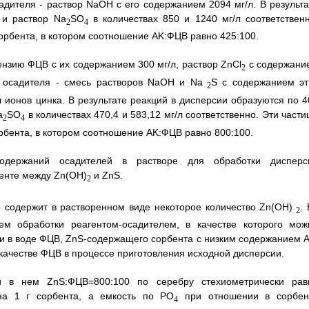
садителя - раствор NaOH с его содержанием 2094 мг/л. В результа
 и раствор Na
SO
в количествах 850 и 1240 мг/л соответственн
2
4
орбента, в котором соотношение AK:ФЦВ равно 425:100.
ензию ФЦВ с их содержанием 300 мг/л, раствор ZnCl
с содержани
2
ве осадителя - смесь растворов NaOH и Na
S с содержанием эт
2
л ионов цинка. В результате реакций в дисперсии образуются по 4
a
SO
в количествах 470,4 и 583,12 мг/л соответственно. Эти част
2
4
бента, в котором соотношение AK:ФЦВ равно 800:100.
одержаний осадителей в растворе для обработки дисперс
енте между Zn(OH)
и ZnS.
2
 содержит в растворенном виде некоторое количество Zn(OH)
.
2
ем обработки реагентом-осадителем, в качестве которого мож
ии в воде ФЦВ, ZnS-содержащего сорбента с низким содержанием A
 качестве ФЦВ в процессе приготовления исходной дисперсии.
и в нем ZnS:ФЦВ=800:100 по серебру стехиометрически рав
 на 1 г сорбента, а емкость по PO
при отношении в сорбен
4