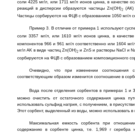
соли 4225 мг/л, или 1711 мг/л ионов цинка, в качестве о
реакций в дисперсии образуются частицы Zn(OH)
(AK)
2
Частицы сорбируются на ФЦВ с образованием 1050 мг/л с
Пример 3. В отличие от примера 1 используют сусп
соли 3357 мг/л, или 1610 мг/л ионов цинка, в качест
компонентов 966 и 961 мг/л соответственно или 1604 мг/
мг/л AK в виде частиц Zn(OH)
и ZnS и растворы NaCl и N
2
сорбируются на ФЦВ с образованием композиционного сор
Очевидно, что при изменении соотношения с
соответствующим образом изменится соотношение в сорб
Вода после отделения сорбентов в примерах 1 и 3
можно очистить от остаточного содержания цинка пут
использовать сульфид натрия, с получением, в присутств
Этот сорбент, выделенный из воды, можно использовать в
Максимальная емкость сорбента при отношени
содержанию в сорбенте цинка, т.е. 1,969 г серебра