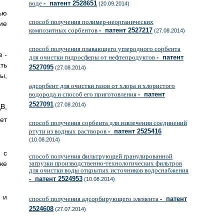
воде
- патент 2528651
(20.09.2014)
ью
способ получения полимер-неорганических
ие
композитных сорбентов
- патент 2527217
(27.08.2014)
способ получения плавающего углеродного сорбента
 -
для очистки гидросферы от нефтепродуктов
- патент
ть
2527095
(27.08.2014)
ы,
адсорбент для очистки газов от хлора и хлористого
водорода и способ его приготовления
- патент
2527091
(27.08.2014)
В,
ет
способ получения сорбента для извлечения соединений
ртути из водных растворов
- патент 2525416
(10.08.2014)
 с
способ получения фильтрующей гранулированной
же
загрузки производственно-технологических фильтров
для очистки воды открытых источников водоснабжения
- патент 2524953
(10.08.2014)
 и
способ получения адсорбирующего элемента
- патент
2524608
(27.07.2014)