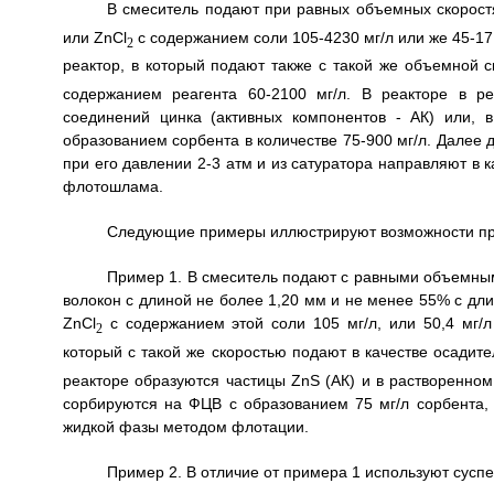
В смеситель подают при равных объемных скорост
или ZnCl
с содержанием соли 105-4230 мг/л или же 45-1
2
реактор, в который подают также с такой же объемной 
содержанием реагента 60-2100 мг/л. В реакторе в ре
соединений цинка (активных компонентов - АК) или, 
образованием сорбента в количестве 75-900 мг/л. Далее
при его давлении 2-3 атм и из сатуратора направляют в 
флотошлама.
Следующие примеры иллюстрируют возможности пр
Пример 1. В смеситель подают с равными объемны
волокон с длиной не более 1,20 мм и не менее 55% с дли
ZnCl
с содержанием этой соли 105 мг/л, или 50,4 мг/л
2
который с такой же скоростью подают в качестве осадит
реакторе образуются частицы ZnS (АК) и в растворенном 
сорбируются на ФЦВ с образованием 75 мг/л сорбента,
жидкой фазы методом флотации.
Пример 2. В отличие от примера 1 используют сусп