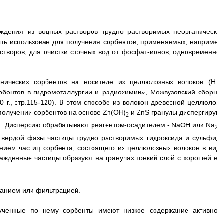
аждения из водных растворов трудно растворимых неорганическ
ть использован для получения сорбентов, применяемых, наприме
астворов, для очистки сточных вод от фосфат-ионов, одновременн
анических сорбентов на носителе из целлюлозных волокон (Н.
рбентов в гидрометаллургии и радиохимии», Межвузовский сборн
0 г., стр.115-120). В этом способе из волокон древесной целлюло
 получении сорбентов на основе Zn(OH)
и ZnS гранулы диспергиру
2
. Дисперсию обрабатывают реагентом-осадителем - NaOH или Na
4
 твердой фазы частицы трудно растворимых гидроксида и сульфи
нием частиц сорбента, состоящего из целлюлозных волокон в ви
ажденные частицы образуют на гранулах тонкий слой с хорошей е
ванием или фильтрацией.
лученные по нему сорбенты имеют низкое содержание активно