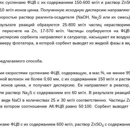
ях суспензию ФЦВ с их содержанием 150-600 мг/л и раствор Zn
710 мг/л ионов цинка. Полученную исходную дисперсию направляют
скоростью раствор реагента-осадителя (NaOH, Na
S или их смесь)
2
зультате реакций образуются 25-800 мг/л частиц нерастворим
в пересчете на Zn, 17-570 мг/л. Частицы сорбируются на ФЦВ
 дисперсию сорбента направляют в сатуратор, насыщают ее воздух
камеру флотатора, в которой сорбент выводят из жидкой фазы в ви
едлагаемого способа.
ми скоростями суспензию ФЦВ, содержащую, в мас.%, не менее 9
ной волокон не более 0,60 мм, с их содержанием 150 мг/л и раств
 ионов цинка, и получают дисперсию. Ее направляют в реактор,
еля раствор Na
S с содержанием его 60 мг/л. В результате реакций
2
виде NaCl в количествах 25 и 30 мг/л соответственно. Частицы Z
 в котором соотношение АК:ФЦВ равно 50:100. Сорбент выводят 
ензию ФЦВ с их содержанием 600 мг/л, раствор ZnSO
с содержани
4