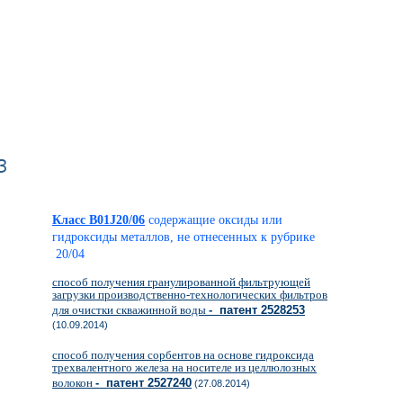
з
Класс B01J20/06
содержащие оксиды или
гидроксиды металлов, не отнесенных к рубрике
20/04
способ получения гранулированной фильтрующей
загрузки производственно-технологических фильтров
для очистки скважинной воды
- патент 2528253
(10.09.2014)
способ получения сорбентов на основе гидроксида
трехвалентного железа на носителе из целлюлозных
волокон
- патент 2527240
(27.08.2014)