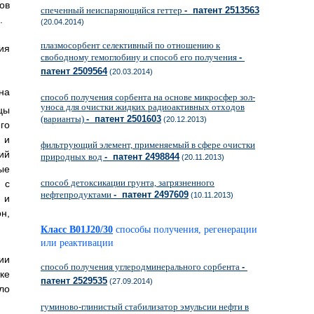
ов
спеченный неиспаряющийся геттер
- патент 2513563
.
(20.04.2014)
плазмосорбент селективный по отношению к
ия
свободному гемоглобину и способ его получения
-
патент 2509564
(20.03.2014)
на
способ получения сорбента на основе микросфер зол-
уноса для очистки жидких радиоактивных отходов
цы
(варианты)
- патент 2501603
(20.12.2013)
го
 и
фильтрующий элемент, применяемый в сфере очистки
ий
природных вод
- патент 2498844
(20.11.2013)
ые
способ детоксикации грунта, загрязненного
 с
нефтепродуктами
- патент 2497609
(10.11.2013)
 и
н,
Класс B01J20/30
способы получения, регенерации
или реактивации
ии
способ получения углеродминерального сорбента
-
ке
патент 2529535
(27.09.2014)
ло
гуминово-глинистый стабилизатор эмульсии нефти в