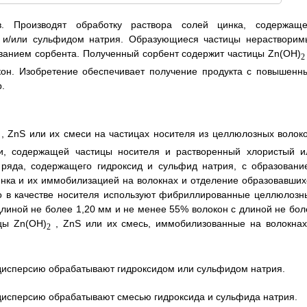
в. Производят обработку раствора солей цинка, содержаще
 и/или сульфидом натрия. Образующиеся частицы нерастворим
ванием сорбента. Полученный сорбент содержит частицы Zn(OH)
2
окон. Изобретение обеспечивает получение продукта с повышенн
.
, ZnS или их смеси на частицах носителя из целлюлозных волоко
и, содержащей частицы носителя и растворенный хлористый и
 ряда, содержащего гидроксид и сульфид натрия, с образовани
инка и их иммобилизацией на волокнах и отделение образовавших
то в качестве носителя используют фибриллированные целлюлозн
длиной не более 1,20 мм и не менее 55% волокон с длиной не бол
цы Zn(OH)
, ZnS или их смесь, иммобилизованные на волокнах
2
 дисперсию обрабатывают гидроксидом или сульфидом натрия.
 дисперсию обрабатывают смесью гидроксида и сульфида натрия.