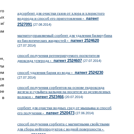
го
адсорбент для очистки газов от хлора и хлористого
ых
водорода и способ его приготовления
- патент
и/
2527091
(27.08.2014)
ым
магнитоуправляемый сорбент для удаления билирубина
из биологических жидкостей
- патент 2524620
(27.07.2014)
способ получения регенерируемого поглотителя
н,
диоксида углерода
- патент 2524607
(27.07.2014)
ли
ем
способ удаления бария из воды
- патент 2524230
(27.07.2014)
ся
ые
способ получения сорбентов на основе гидроксида
ее
железа и сульфата кальция на носителе из целлюлозных
волокон
- патент 2523466
 в
(20.07.2014)
сорбент для очистки водных сред от мышьяка и способ
его получения
- патент 2520473
(27.06.2014)
способ получения сорбента с магнитными свойствами
для сбора нефтепродуктов с водной поверхности
-