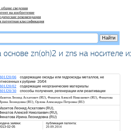
 общие сведения
атент на изобретение
тодические рекомендации
 патентная классификация
основе zn(oh)2 и zns на носителе и
B01J20/06
содержащие оксиды или гидроксиды металлов, не
отнесенных к рубрике 20/04
B01J20/02
содержащие неорганические материалы
B01J20/30
способы получения, регенерации или реактивации
,
,
Мазитов Леонид Асхатович (RU)
Финатов Алексей Николаевич (RU)
Финатова
,
Ирина Леонидовна (RU)
Орлова Александра Петровна (RU)
Мазитов Леонид Асхатович (RU),
Финатов Алексей Николаевич (RU),
Финатова Ирина Леонидовна (RU)
подача заявки:
публикация патента:
2013-02-05
20.09.2014