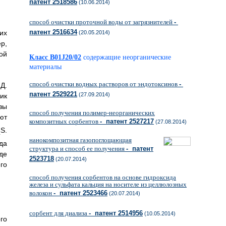
патент 2518586
(10.06.2014)
способ очистки проточной воды от загрязнителей
-
патент 2516634
их
(20.05.2014)
р,
ой
Класс B01J20/02
содержащие неорганические
материалы
способ очистки водных растворов от эндотоксинов
-
Д.
патент 2529221
(27.09.2014)
ик
зы
способ получения полимер-неорганических
ют
композитных сорбентов
- патент 2527217
(27.08.2014)
S.
2
нанокомпозитная газопоглощающая
да
структура и способ ее получения
- патент
де
2523718
(20.07.2014)
го
способ получения сорбентов на основе гидроксида
железа и сульфата кальция на носителе из целлюлозных
волокон
- патент 2523466
(20.07.2014)
сорбент для диализа
- патент 2514956
(10.05.2014)
го