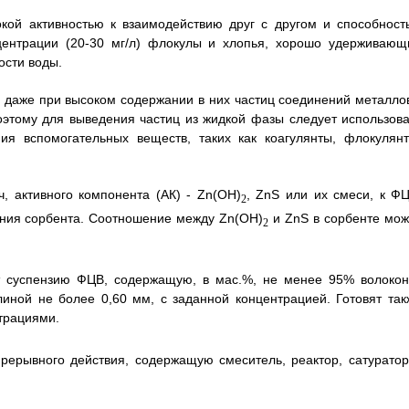
кой активностью к взаимодействию друг с другом и способност
нцентрации (20-30 мг/л) флокулы и хлопья, хорошо удерживающ
ости воды.
 даже при высоком содержании в них частиц соединений металлов
Поэтому для выведения частиц из жидкой фазы следует использова
я вспомогательных веществ, таких как коагулянты, флокулянт
, активного компонента (АК) - Zn(OH)
, ZnS или их смеси, к ФЦ
2
вания сорбента. Соотношение между Zn(OH)
и ZnS в сорбенте мож
2
т суспензию ФЦВ, содержащую, в мас.%, не менее 95% волокон
иной не более 0,60 мм, с заданной концентрацией. Готовят так
трациями.
рерывного действия, содержащую смеситель, реактор, сатуратор