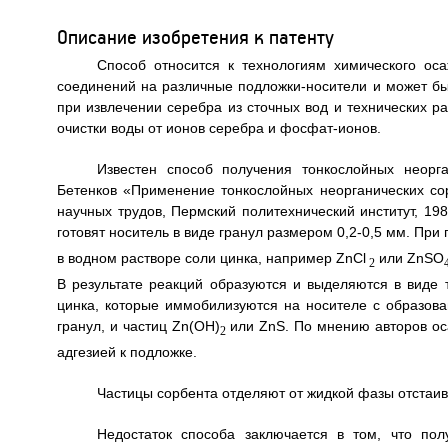
Описание изобретения к патенту
Способ относится к технологиям химического ос
соединений на различные подложки-носители и может бы
при извлечении серебра из сточных вод и технических р
очистки воды от ионов серебра и фосфат-ионов.
Известен способ получения тонкослойных неорг
Бетенков «Применение тонкослойных неорганических со
научных трудов, Пермский политехнический институт, 198
готовят носитель в виде гранул размером 0,2-0,5 мм. При
в водном растворе соли цинка, например ZnCl
или ZnSO
2
В результате реакций образуются и выделяются в виде
цинка, которые иммобилизуются на носителе с образова
гранул, и частиц Zn(OH)
или ZnS. По мнению авторов ос
2
адгезией к подложке.
Частицы сорбента отделяют от жидкой фазы отстаи
Недостаток способа заключается в том, что по