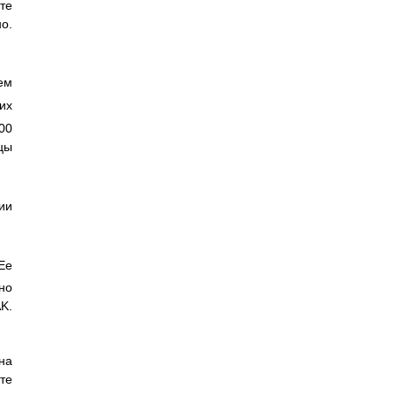
те
о.
ем
их
00
ицы
ии
 Ее
но
K.
на
те