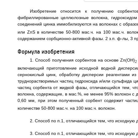
Изобретение относится к получению сорбенто
фибриллированные целлюлозные волокна, гидроксидом
соединений цинка иммобилизуются на волокнах с образо
или ZnS в количестве 50-800 мас.ч. на 100 мас.ч. вол
содержанием сорбционно-активной фазы. 2 з.п. ф-лы, 3 пр
Формула изобретения
1. Способ получения сорбентов на основе Zn(OH)
2
включающий приготовление исходной водной дисперси
сернокислый цинк, обработку дисперсии реагентами из
труднорастворимых частиц гидроксида и/или сульфида ц
частиц сорбента от жидкой фазы, отличающийся тем, ч
волокна, содержащие, в мас.%, не менее 95% волокон с 
0,60 мм, при этом полученный сорбент содержит части
количестве 50-800 мас.ч. на 100 мас.ч. волокон.
2. Способ по п.1, отличающийся тем, что исходную
3. Способ по п.1, отличающийся тем, что исходную