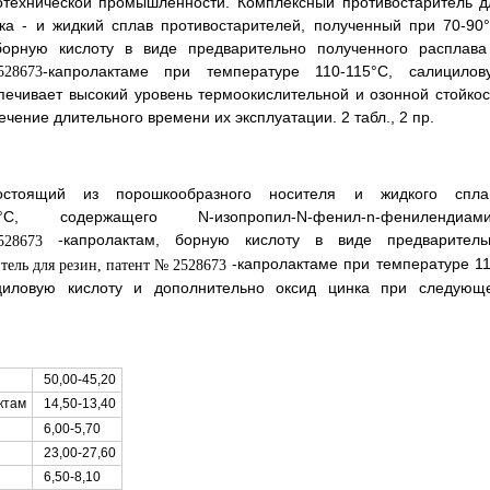
отехнической промышленности. Комплексный противостаритель д
ка - и жидкий сплав противостарителей, полученный при 70-90°
орную кислоту в виде предварительно полученного расплава
-капролактаме при температуре 110-115°C, салицилов
печивает высокий уровень термоокислительной и озонной стойкос
ение длительного времени их эксплуатации. 2 табл., 2 пр.
остоящий из порошкообразного носителя и жидкого спла
, содержащего N-изопропил-N-фенил-n-фенилендиами
-капролактам, борную кислоту в виде предваритель
-капролактаме при температуре 11
циловую кислоту и дополнительно оксид цинка при следующ
50,00-45,20
14,50-13,40
ктам
6,00-5,70
23,00-27,60
6,50-8,10