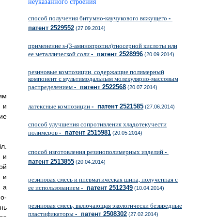
неуказанного строения
способ получения битумно-каучукового вяжущего
-
патент 2529552
(27.09.2014)
применение s-(3-аминопропил)тиосерной кислоты или
ее металлической соли
- патент 2528996
(20.09.2014)
резиновые композиции, содержащие полимерный
компонент с мультимодальным молекулярно-массовым
распределением
- патент 2522568
(20.07.2014)
им
 и
латексные композиции
- патент 2521585
(27.06.2014)
ие
способ улучшения сопротивления хладотекучести
полимеров
- патент 2515981
(20.05.2014)
л.
способ изготовления резинополимерных изделий
-
 и
патент 2513855
(20.04.2014)
ой
и
резиновая смесь и пневматическая шина, полученная с
 а
ее использованием
- патент 2512349
(10.04.2014)
о-
резиновая смесь, включающая экологически безвредные
нь
пластификаторы
- патент 2508302
(27.02.2014)