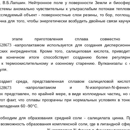
, В.Б.Лапшин. Нейтронное поле у поверхности Земли и биосфер
системы аномально чувствительны к ультраслабым потокам теплов
сследуемый объект - поверхностные слои резины, то бор, поглощ
на для того, чтобы энергетически возбудить двойные связи каучук
ом этапе приготовления сплава совместно
-капролактамом используется для создания дисперсионн
ских ингредиентов. Кроме того, салициловая кислота, приводит
в конечном итоге способствует созданию более регулярн
й к термоокислительному и озонному старению. Вулканизаты с 
уля.
здает среда, представленная сплавом салициловой кислот
-капролактамом и N-изопропил-N-фенил-
х представлен, по крайней мере, в виде коллоидных частиц, но 
от факт, что сплавы прозрачны при нормальных условиях в тонк
лепадения 60 -90°C.
еобходим для образования средней соли - салицилата цинка. П
 возможность образования комплексной соли, где в лигандной сфе