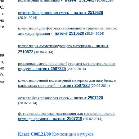
полимерная композиция
- патент 2519402
ля
(10.06.2014)
C,
огнестойкая резиновая смесь
- патент 2513628
 в
(20.04.2014)
ую
ти
композиция для фотоактивированного травления пленок
диоксида кремния
- патент 2513620
(20.04.2014)
композиция амортизирующего материала
- патент
2510872
(10.04.2014)
ва
н,
резиновая смесь на основе бутадиен-метилстирольного
но
каучука
- патент 2507225
(20.02.2014)
0-
композиционный полимерный материал для палубных и
ем
напольных покрытий
- патент 2507223
(20.02.2014)
огнестойкая резиновая смесь
- патент 2507220
(20.02.2014)
фотоактивированная композиция для травления пленок
нитрида кремния
- патент 2507219
(20.02.2014)
Класс C08L21/00
Композиции каучуков