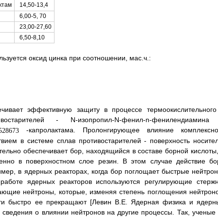
14,50-13,4
ктам
6,00-5, 70
23,00-27,60
6,50-8,10
ьзуется оксид цинка при соотношении, мас.ч.:
ечивает эффективную защиту в процессе термоокислительного
старителей - N-изопропил-N-фенил-n-фенилендиамина
-капролактама. Пролонгирующее влияние комплексно
вием в системе сплав противостарителей - поверхность носител
ельно обеспечивает бор, находящийся в составе борной кислоты,
венно в поверхностном слое резин. В этом случае действие бо
имер, в ядерных реакторах, когда бор поглощает быстрые нейтрон
 работе ядерных реакторов используются регулирующие стержн
ающие нейтроны, которые, изменяя степень поглощения нейтроно
ти быстро ее прекращают [Левин В.Е. Ядерная физика и ядерн
ся сведения о влиянии нейтронов на другие процессы. Так, ученые 