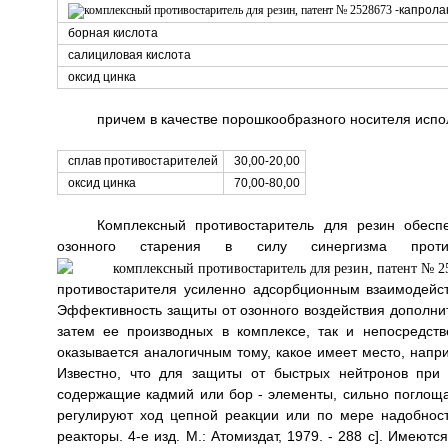
-капрола
борная кислота
салициловая кислота
оксид цинка
причем в качестве порошкообразного носителя испол
сплав противостарителей
30,00-20,00
оксид цинка
70,00-80,00
Комплексный противостаритель для резин обесп
озонного старения в силу синергизма противо
противостарителя усиленно адсорбционным взаимодейст
Эффективность защиты от озонного воздействия дополнит
затем ее производных в комплексе, так и непосредст
оказывается аналогичным тому, какое имеет место, напр
Известно, что для защиты от быстрых нейтронов при
содержащие кадмий или бор - элементы, сильно поглощ
регулируют ход цепной реакции или по мере надобнос
реакторы. 4-е изд. М.: Атомиздат, 1979. - 288 с]. Имеют