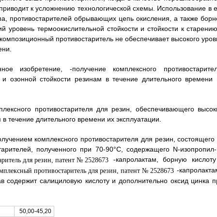
приводит к усложнению технологической схемы. Использование в е
па, противостарителей обрывающих цепь окисления, а также борн
ий уровень термоокислительной стойкости и стойкости к старению
 композиционный противостаритель не обеспечивает высокого уров
ени.
ое изобретение, -получение комплексного противостарител
 и озонной стойкости резинам в течение длительного времени 
плексного противостарителя для резин, обеспечивающего высок
 в течение длительного времени их эксплуатации.
олучением комплексного противостарителя для резин, состоящего 
тарителей, полученного при 70-90°C, содержащего N-изопропил-
-капролактам, борную кислоту
-капролакта
ав содержит салициловую кислоту и дополнительно оксид цинка п
50,00-45,20