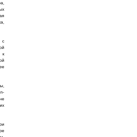
а,
ых
ая
а,
 с
ой
 к
ой
ее
ы,
n-
не
их
ри
ре