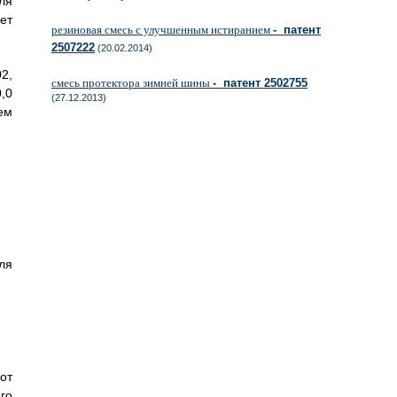
ля
ет
резиновая смесь с улучшенным истиранием
- патент
2507222
(20.02.2014)
2,
смесь протектора зимней шины
- патент 2502755
,0
(27.12.2013)
ем
ля
от
го