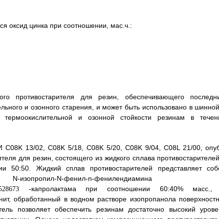
я оксид цинка при соотношении, мас.ч.:
ого противостарителя для резин, обеспечивающего последн
льного и озонного старения, и может быть использовано в шинной
 термоокислительной и озонной стойкости резинам в течен
 C08K 13/02, C08K 5/18, C08K 5/20, C08K 9/04, C08L 21/00, опуб
теля для резин, состоящего из жидкого сплава противостарителей
и 50:50. Жидкий сплав противостарителей представляет соб
ропил-N-фенил-n-фенилендиамина 
-капролактама при соотношении 60:40% масс.,
нит, обработанный в водном растворе изопропанола поверхностн
тель позволяет обеспечить резинам достаточно высокий урове