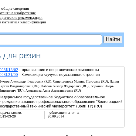
 общие сведения
атент на изобретение
тодические рекомендации
 патентная классификация
 для резин
C08K13/02
органические и неорганические компоненты
C08L21/00
Композиции каучуков неуказанного строения
,
,
Пучков Александр Федорович (RU)
Спиридонова Марина Петровна (RU)
Лапин
,
,
Сергей Владимирович (RU)
Каблов Виктор Федорович (RU)
Воронин Игорь
,
Николаевич (RU)
Алешанова Анна Александровна (RU)
Федеральное государственное бюджетное образовательное
учреждение высшего профессионального образования "Волгоградский
государственный технический университет" (ВолгГТУ) (RU)
подача заявки:
публикация патента:
2013-03-29
20.09.2014