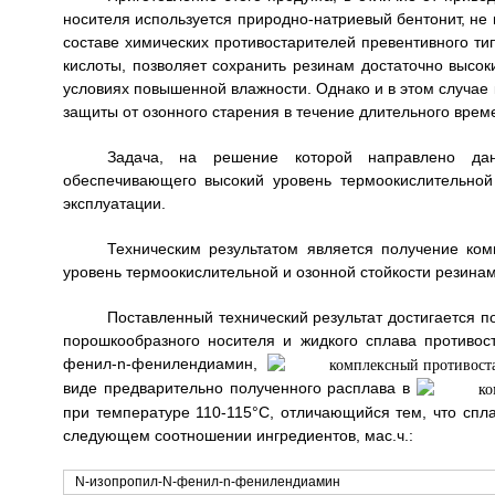
носителя используется природно-натриевый бентонит, не 
составе химических противостарителей превентивного ти
кислоты, позволяет сохранить резинам достаточно высок
условиях повышенной влажности. Однако и в этом случае
защиты от озонного старения в течение длительного врем
Задача, на решение которой направлено данн
обеспечивающего высокий уровень термоокислительной
эксплуатации.
Техническим результатом является получение ком
уровень термоокислительной и озонной стойкости резинам
Поставленный технический результат достигается п
порошкообразного носителя и жидкого сплава противос
фенил-n-фенилендиамин,
виде предварительно полученного расплава в
при температуре 110-115°C, отличающийся тем, что спл
следующем соотношении ингредиентов, мас.ч.:
N-изопропил-N-фенил-n-фенилендиамин