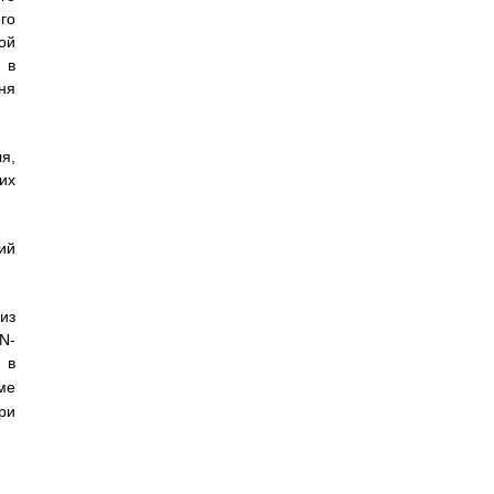
го
ой
 в
ня
я,
их
ий
из
N-
 в
ме
ри