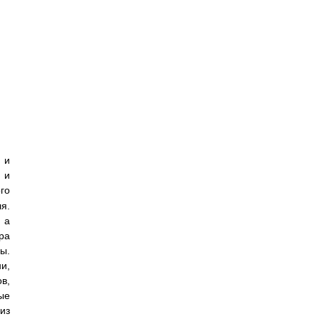
 и
 и
го
я.
 а
ра
ы.
и,
в,
ые
из