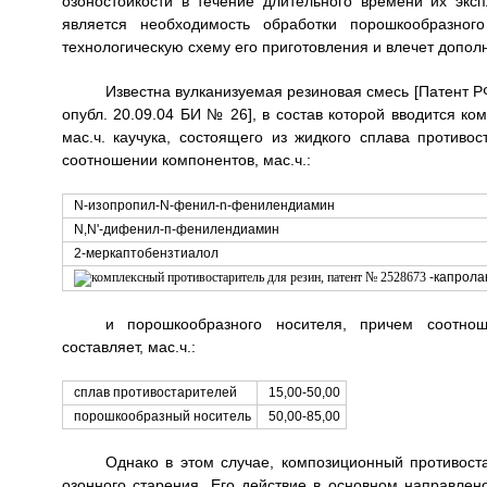
озоностойкости в течение длительного времени их экс
является необходимость обработки порошкообразного
технологическую схему его приготовления и влечет допол
Известна вулканизуемая резиновая смесь [Патент РФ
опубл. 20.09.04 БИ № 26], в состав которой вводится ком
мас.ч. каучука, состоящего из жидкого сплава против
соотношении компонентов, мас.ч.:
N-изопропил-N-фенил-n-фенилендиамин
N,N'-дифенил-п-фенилендиамин
2-меркаптобензтиалол
-капрола
и порошкообразного носителя, причем соотнош
составляет, мас.ч.:
сплав противостарителей
15,00-50,00
порошкообразный носитель
50,00-85,00
Однако в этом случае, композиционный противост
озонного старения. Его действие в основном направлен