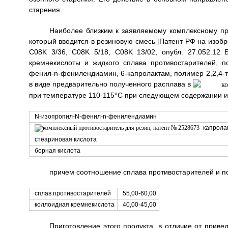
старения.
Наиболее близким к заявляемому комплексному пр
который вводится в резиновую смесь [Патент РФ на изобр
C08K 3/36, C08K 5/18, C08K 13/02, опубл. 27.052.12
кремнекислоты и жидкого сплава противостарителей, п
фенил-n-фенилендиамин, 6-капролактам, полимер 2,2,4-т
в виде предварительно полученного расплава в
при температуре 110-115°C при следующем содержании ин
N-изопропил-N-фенил-n-фенилендиамин
-капрола
стеариновая кислота
борная кислота
причем соотношение сплава противостарителей и по
сплав противостарителей
55,00-60,00
коллоидная кремнекислота
40,00-45,00
Приготовление этого продукта, в отличие от приве