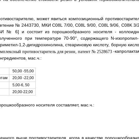
отивостарителю, может явиться композиционный противостарител
етение № 2443730, МКИ C08L 7/00, C08L 9/00, C08L 9/06, C08K 3/2
 БИ № 6] и состоит из порошкообразного носителя - коллоидн
олученного при температуре 70-90°, содержащего N-изопропил-
риметил-1,2-дигидрохинолина, стеариновую кислоту, борную кисло
-капролакта
гредиентов, мас.ч.:
50,00 -55,00
20,00 -22,00
ктам
5,00-6, 50
20,00-22,00
рошкообразного носителя составляет, мас.ч.:
денного выше противостарителя, когда в качестве порошкообразно