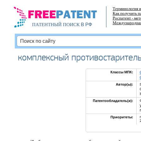
Терминология и
Как получить п
Роспатент - ме
Международная
В РФ
ПАТЕНТНЫЙ ПОИСК
комплексный противостаритель
Классы МПК:
Автор(ы):
Патентообладатель(и):
Приоритеты: