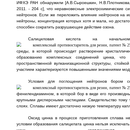
ИФХЭ РАН обнаружили [А.В.Сыроешкин, Н.В.Плотникова
2011. - 204 с], что неравновесные электрохимические 
нейтронов. Если же переложить влияние нейтронов на и
нейтроны, концентрация которых хотя и мала, но достаточ
способен сократить разрушающее действие озона.
Салициловая кислота на начальн
среды, в которой происходит растворение кристалличе
образованию комплексных соединений цинка, что 
пространственной вулканизационной структуры, стойко
участием характеризуются повышенными значениями мод
Условия для поглощения нейтронов бором со
фенилендиамином, в которой бор в виде его производны
крупными дисперсными частицами. Свидетельство тому т
слоях. Сплавы имеют достаточно низкую температуру кап
Оксид цинка в процессе приготовления сплава н
условии образования салицилата цинка нельзя исключать