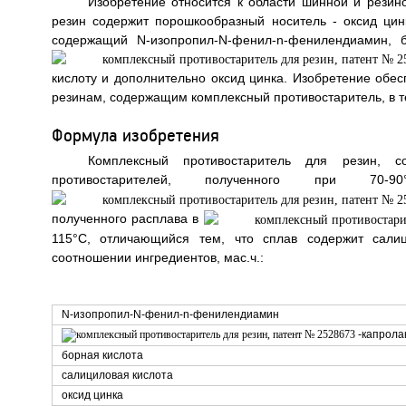
Изобретение относится к области шинной и резин
резин содержит порошкообразный носитель - оксид цин
содержащий N-изопропил-N-фенил-n-фенилендиамин, б
кислоту и дополнительно оксид цинка. Изобретение обес
резинам, содержащим комплексный противостаритель, в теч
Формула изобретения
Комплексный противостаритель для резин, с
противостарителей, полученного при 70-90°C
полученного расплава в
115°C, отличающийся тем, что сплав содержит сали
соотношении ингредиентов, мас.ч.:
N-изопропил-N-фенил-n-фенилендиамин
-капрола
борная кислота
салициловая кислота
оксид цинка