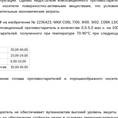
плуатации. Однако недостатком композиционного противостарите
 носителя поверхностно-активными веществами, что усложня
нительные экономические затраты.
 на изобретение № 2236423, МКИ C08L 7/00, 9/00, 9/02, C08K 13/0
позиционный противостаритель в количестве 0,5-5,0 мас.ч. на 100
остарителей, полученного при температуре 70-90°C при следующ
35,00-40,00
10,00-24,00
6,00-10,00
35,00-40,00
ктам
ение сплава противостарителей и порошкообразного носите
аритель не обеспечивает вулканизатам высокий уровень защиты 
о на обеспечение стойкости резин в условиях термоокислительно