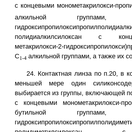
с концевыми монометакрилокси-пропи
алкильной группами, бис-
гидроксипропилоксипропилполид
полидиалкилсилоксан с конц
метакрилокси-2-гидроксипропилокси)
C
алкильной группами, а также их со
1-4
24. Контактная линза по п.20, в 
меньшей мере один силиконсоде
выбирается из группы, включающей п
с концевыми монометакрилокси-про
бутильной группами, бис-
гидроксипропилоксипропилполидимети