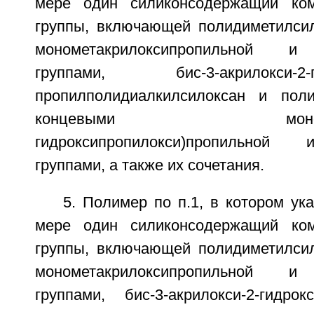
мере один силиконсодержащий ко
группы, включающей полидиметилси
монометакрилоксипропильной и 
группами, бис-3-акрилокси-2-ги
пропилполидиалкилсилоксан и поли
концевыми моно-(3-мет
гидроксипропилокси)пропильной
группами, а также их сочетания.
5. Полимер по п.1, в котором у
мере один силиконсодержащий ко
группы, включающей полидиметилси
монометакрилоксипропильной и 
группами, бис-3-акрилокси-2-гидрок