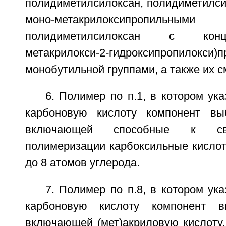
полидиметилсилоксан, полидиметилси
моно-метакрилоксипропильн
полидиметилсилоксан с конц
метакрилокси-2-гидроксипропило
монобутильной группами, а также их с
6. Полимер по п.1, в котором у
карбоновую кислоту компонент вы
включающей способные к своб
полимеризации карбоксильные кислот
до 8 атомов углерода.
7. Полимер по п.8, в котором у
карбоновую кислоту компонент в
включающей (мет)акриловую кислоту,