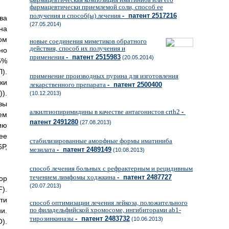
фармацевтически приемлемой соли, способ ее
получения и способ(ы) лечения
- патент 2517216
ва
(27.05.2014)
на
ом
новые соединения миметиков обратного
действия, способ их получения и
но
применения
- патент 2515983
(20.05.2014)
5%
).
применение производных пурина для изготовления
ки
лекарственного препарата
- патент 2500400
).
(10.12.2013)
вы
алкилтиопиримидины в качестве антагонистов crth2
-
ем
патент 2491280
(27.08.2013)
ию
ее
стабилизированные аморфные формы иматиниба
Р,
мезилата
- патент 2489149
(10.08.2013)
способ лечения больных с рефрактерным и рецидивным
течением лимфомы ходжкина
- патент 2487727
ор
(20.07.2013)
).
ти
способ оптимизации лечения лейкоза, положительного
по филадельфийской хромосоме, ингибиторами ab1-
и.
тирозинкиназы
- патент 2483732
(10.06.2013)
).