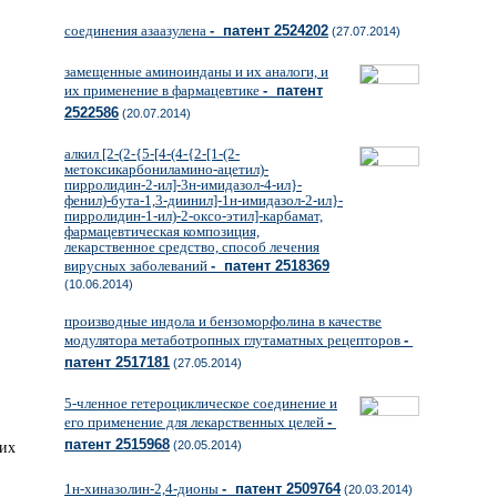
соединения азаазулена
- патент 2524202
(27.07.2014)
замещенные аминоинданы и их аналоги, и
их применение в фармацевтике
- патент
2522586
(20.07.2014)
алкил [2-(2-{5-[4-(4-{2-[1-(2-
метоксикарбониламино-ацетил)-
пирролидин-2-ил]-3н-имидазол-4-ил}-
фенил)-бута-1,3-диинил]-1н-имидазол-2-ил}-
пирролидин-1-ил)-2-оксо-этил]-карбамат,
фармацевтическая композиция,
лекарственное средство, способ лечения
вирусных заболеваний
- патент 2518369
(10.06.2014)
производные индола и бензоморфолина в качестве
модулятора метаботропных глутаматных рецепторов
-
патент 2517181
(27.05.2014)
5-членное гетероциклическое соединение и
его применение для лекарственных целей
-
патент 2515968
(20.05.2014)
1н-хиназолин-2,4-дионы
- патент 2509764
(20.03.2014)