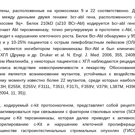
гены, расположенные на хромосомах 9 и 22 соответственно. Д
 между данными двумя генами: bcr-abl гена, расположенного 
осоме 9q+. Белок 210kD (з210 BCr-Abl) кодируется bcr-abl ген
ючает Abl тирозинкиназу, точно регулируемую в прототипе с-Abl, 
водит к нарушению клеточного роста. Белок Bcr-Abl обнаружен у 9
Л) и у 10-25% пациентов с острым лимфобластным лейкозом (ОЛЛ
, является ингибитором тирозинкиназы Bcr-Abl и был клиничес
Л (Друкер и др. Druker et al. N. Engl. J. Med. 2006, 355, 2408)
ием Иматиниба, у некоторых пациентов с ХГЛ наблюдаются рециди
изиса вследствие невосприимчивости к лекарству. Обосновани
не является возникновение мутантов, устойчивых к воздейств
ему моменту известно более 22 мутантов, среди которых наибол
, Е255К, E255V, F311L, T351I, F317L, F359V, V379I, L387M, Н396
2004, 11, 35)).
), кодируемый c-kit протоонкогеном, представляет собой рецепт
активироваться при связывании с фактором стволовых клеток (SCF
кции c-Kit тирозинкиназы, которая далее приводит к активнос
форилированию c-Kit и нарушению клеточной пролифераци
шинстве гастроинтестинальных стромальных опухолях (ГИСО