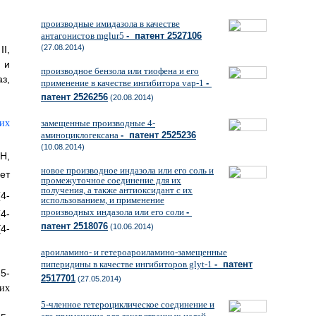
производные имидазола в качестве
антагонистов mglur5
- патент 2527106
(27.08.2014)
I,
 и
производное бензола или тиофена и его
з,
применение в качестве ингибитора vap-1
-
патент 2526256
(20.08.2014)
замещенные производные 4-
аминоциклогексана
- патент 2525236
(10.08.2014)
H,
новое производное индазола или его соль и
ет
промежуточное соединение для их
получения, а также антиоксидант с их
4-
использованием, и применение
производных индазола или его соли
-
4-
патент 2518076
(10.06.2014)
4-
ароиламино- и гетероароиламино-замещенные
пиперидины в качестве ингибиторов glyt-1
- патент
5-
2517701
(27.05.2014)
5-членное гетероциклическое соединение и