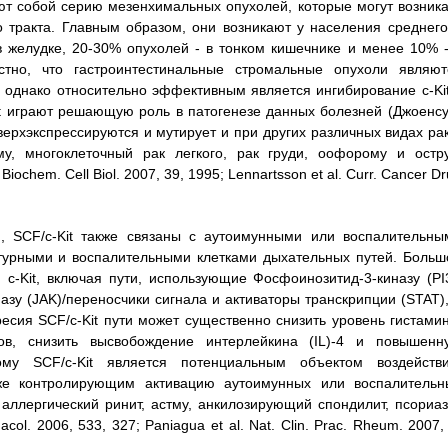
т собой серию мезенхимальных опухолей, которые могут возника
о тракта. Главным образом, они возникают у населения среднего
 желудке, 20-30% опухолей - в тонком кишечнике и менее 10% -
тно, что гастроинтестинальные стромальные опухоли являют
 однако относительно эффективным является ингибирование c-Kit
it играют решающую роль в патогенезе данных болезней (Джоенсу
it сверхэкспрессируются и мутирует и при других различных видах ра
му, многоклеточный рак легкого, рак груди, оофорому и остр
Biochem. Cell Biol. 2007, 39, 1995; Lennartsson et al. Curr. Cancer D
, SCF/c-Kit также связаны с аутоимунными или воспалительны
турными и воспалительными клетками дыхательных путей. Больш
c-Kit, включая пути, использующие Фосфоинозитид-3-киназу (PI3
азу (JAK)/переносчики сигнала и активаторы транскрипции (STAT),
есия SCF/c-Kit пути может существенно снизить уровень гистамин
в, снизить высвобождение интерлейкина (IL)-4 и повышенн
ому SCF/c-Kit является потенциальным объектом воздействи
же контролирующим активацию аутоимунных или воспалительн
аллергический ринит, астму, анкилозирующий спондилит, псориаз
col. 2006, 533, 327; Paniagua et al. Nat. Clin. Prac. Rheum. 2007,