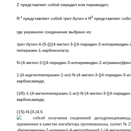
Z представляет собой пиридил или пиримидил;
a
d
R
представляет собой трет-бутил и R
представляет соб
где указанное соединение выбрано из:
трет-бутил-4-{5-[({(4-метил-3-[(4-пиридин-3-илпиримиди
пиперазин-1-карбоксилата;
N-(4-метил-3-[(4-пиридин-3-илпиримидин-2-ил)амино]фен
1-[4-ацетилпиперазин-1-ил)-N-(4-метил-3-[(4-пиридин-3-
карбоксамида;
(1R)-1-(4-метилпиперазин-1-ил)-N-(4-метил-3-[(4-пириди
карбоксамида;
(1S)-N-[3-(4,5
-бипиримидин-2-иламино)-4-метилфенил]-1-(4-метилпипер