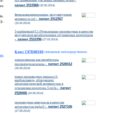
его применение для лекарственных целей
-
5-
патент 2515968
(20.05.2014)
фенилалкилпиперазины, модулирующие
H-
активность tnf
- патент 2512567
3-
(10.04.2014)
3-азабицикло[3.1.0]гексильные производные в качестве
модуляторов метаботропных глутаматных рецепторов
- патент 2510396
(27.03.2014)
Класс C07D403/04
связанные непосредственно
хиназолиноны как ингибиторы
пролилгидроксилазы
- патент 2528412
(20.09.2014)
новое производное пиразол-3-
карбоксамида, обладающее
антагонистической активностью в
отношении рецептора 5-нт2в
- патент
2528406
(20.09.2014)
производные имидазола в качестве
антагонистов mglur5
- патент 2527106
(27.08.2014)