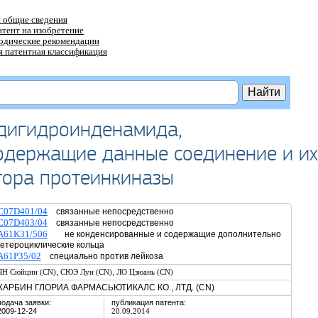
 общие сведения
атент на изобретение
тодические рекомендации
 патентная классификация
 дигидроинденамида,
содержащие данные соединение и их
тора протеинкиназы
C07D401/04
связанные непосредственно
C07D403/04
связанные непосредственно
A61K31/506
не конденсированные и содержащие дополнительно
гетероциклические кольца
A61P35/02
специально против лейкоза
,
,
ЯН Сюйцин (CN)
СЮЭ Лун (CN)
ЛО Цзюань (CN)
ХАРБИН ГЛОРИА ФАРМАСЬЮТИКАЛС КО., ЛТД. (CN)
подача заявки:
публикация патента:
2009-12-24
20.09.2014