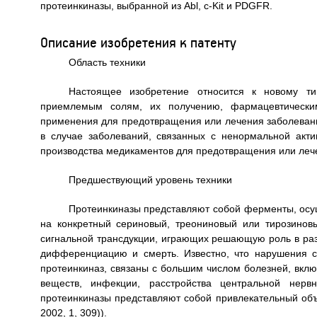
протеинкиназы, выбранной из Abl, c-Kit и PDGFR.
Описание изобретения к патенту
Область техники
Настоящее изобретение относится к новому т
приемлемым солям, их получению, фармацевтически
применения для предотвращения или лечения заболевани
в случае заболеваний, связанных с ненормальной акти
производства медикаментов для предотвращения или леч
Предшествующий уровень техники
Протеинкиназы представляют собой ферменты, ос
на конкретный сериновый, треониновый или тирозинов
сигнальной трансдукции, играющих решающую роль в разл
дифференциацию и смерть. Известно, что нарушения с
протеинкиназ, связаны с большим числом болезней, вкл
веществ, инфекции, расстройства центральной нервн
протеинкиназы представляют собой привлекательный объек
2002, 1, 309)).