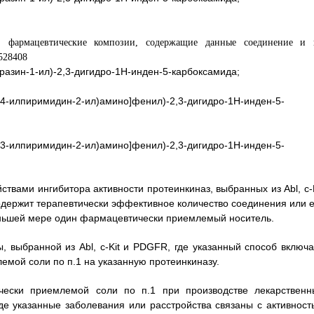
азин-1-ил)-2,3-дигидро-1H-инден-5-карбоксамида;
н-4-илпиримидин-2-ил)амино]фенил)-2,3-дигидро-1H-инден-5-
н-3-илпиримидин-2-ил)амино]фенил)-2,3-дигидро-1H-инден-5-
твами ингибитора активности протеинкиназ, выбранных из Abl, c-K
держит терапевтически эффективное количество соединения или е
еньшей мере один фармацевтически приемлемый носитель.
, выбранной из Abl, c-Kit и PDGFR, где указанный способ включа
емой соли по п.1 на указанную протеинкиназу.
ески приемлемой соли по п.1 при производстве лекарственн
де указанные заболевания или расстройства связаны с активност