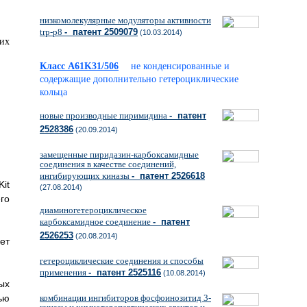
низкомолекулярные модуляторы активности
trp-p8
- патент 2509079
(10.03.2014)
Класс A61K31/506
не конденсированные и
содержащие дополнительно гетероциклические
кольца
новые производные пиримидина
- патент
2528386
(20.09.2014)
замещенные пиридазин-карбоксамидные
соединения в качестве соединений,
ингибирующих киназы
- патент 2526618
it
(27.08.2014)
го
диаминогетероциклическое
карбоксамидное соединение
- патент
2526253
(20.08.2014)
ет
гетероциклические соединения и способы
применения
- патент 2525116
(10.08.2014)
ых
комбинации ингибиторов фосфоинозитид 3-
ью