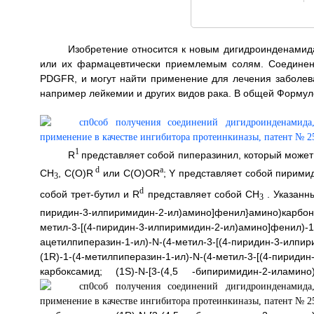
Изобретение относится к новым дигидроинденамид
или их фармацевтически приемлемым солям. Соединения
PDGFR, и могут найти применение для лечения заболева
например лейкемии и других видов рака. В общей Формуле
1
R
представляет собой пиперазинил, который може
d
a
CH
, C(O)R
или C(O)OR
; Y представляет собой пирими
3
d
собой трет-бутил и R
представляет собой CH
. Указанны
3
пиридин-3-илпиримидин-2-ил)амино]фенил}амино)карбо
метил-3-[(4-пиридин-3-илпиримидин-2-ил)амино]фенил
ацетилпиперазин-1-ил)-N-(4-метил-3-[(4-пиридин-3-илпи
(1R)-1-(4-метилпиперазин-1-ил)-N-(4-метил-3-[(4-пириди
карбоксамид; (1S)-N-[3-(4,5
-бипиримидин-2-иламино)-4