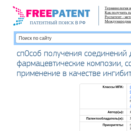
Терминология и
Как получить п
Роспатент - ме
Международная
В РФ
ПАТЕНТНЫЙ ПОИСК
сп0соб получения соединений
фармацевтические композии, 
применение в качестве ингиби
Классы МПК:
Автор(ы):
Патентообладатель(и):
Приоритеты: