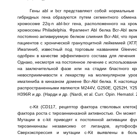
Гены abl и bcr представляют собой нормальные 
гибридных гена образуются путем сегментного обмена
хромосоме 22q-n abl-bcr гена, расположенного на хром
хромосомы Philadelphia. Фрагмент Abl белка Bcr-Abl вкл
постоянно активируемую белком слияния Bcr-Abl, что при
пациентов с хронической гранулоцитной лейкемией (ХГ
Иматиниб, известный под торговым названием Gleevec
одобрен в качестве эффективного состава для лечения ХГ
Однако, несмотря на постоянное лечение с использован
на заключительной фазе или на стадии бластного кр
невосприимчивости к лекарству на молекулярном уров
иматиниба в киназном домене Bcr-Abl белка. К настоящ
распространенными являются M244V, G250E, Q252H, Y253H
H396R и др. (Нарди и др. (Nardi, et al. Curr. Opin. Hematol. 
c-Kit (CD117, рецептор фактора стволовых клеток
фактора роста с тирозинкиназной активностью. Он может 
Мутации в c-kit приводят к постоянной активации фун
тирозинкиназы независимо от лигандов, аутофос
Сверхэкспрессия и мутации c-Kit выявлены в боль