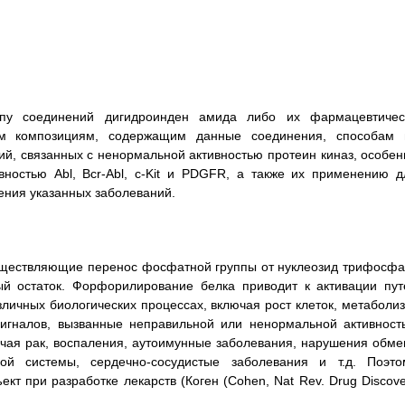
ипу соединений дигидроинден амида либо их фармацевтичес
м композициям, содержащим данные соединения, способам 
й, связанных с ненормальной активностью протеин киназ, особен
вностью Abl, Bcr-Abl, c-Kit и PDGFR, а также их применению д
ения указанных заболеваний.
уществляющие перенос фосфатной группы от нуклеозид трифосфа
ый остаток. Форфорилирование белка приводит к активации пут
ичных биологических процессах, включая рост клеток, метаболиз
игналов, вызванные неправильной или ненормальной активност
ючая рак, воспаления, аутоимунные заболевания, нарушения обме
ой системы, сердечно-сосудистые заболевания и т.д. Поэто
т при разработке лекарств (Коген (Cohen, Nat Rev. Drug Discove