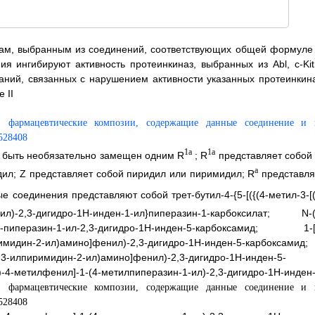
ам, выбранным из соединений, соответствующих общей формуле I
 ингибируют активность протеинкиназ, выбранных из Abl, c-Kit
ний, связанных с нарушением активности указанных протеинкина
 II
1a
1a
т быть необязательно замещен одним R
; R
представляет собой 
a
дил; Z представляет собой пиридил или пиримидил; R
представля
е соединения представляют собой трет-бутил-4-{5-[({(4-метил-3-[(
нил)-2,3-дигидро-1H-инден-1-ил}пиперазин-1-карбоксилат; N-(
)-1-пиперазин-1-ил-2,3-дигидро-1H-инден-5-карбоксамид; 1-[
римидин-2-ил)амино]фенил)-2,3-дигидро-1H-инден-5-карбоксамид;
н-3-илпиримидин-2-ил)амино]фенил)-2,3-дигидро-1H-инден-5-
-метилфенил]-1-(4-метилпиперазин-1-ил)-2,3-дигидро-1H-инден-