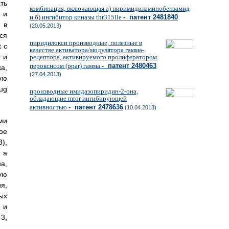
ть
комбинация, включающая а) пиримидиламинобензамид
 и
и б) ингибитор киназы thr315lle
- патент 2481840
 в
(20.05.2013)
ся
пиридилокси производные, полезные в
 с
качестве активатора/модулятора гамма-
 и
рецептора, активируемого пролифератором
пероксисом (ppar) гамма
- патент 2480463
ка,
(27.04.2013)
ую
rug
производные имидазопиридин-2-она,
обладающие mtor ингибирующей
активностью
- патент 2478636
(10.04.2013)
ми
ое
),
 а
а,
ую
я,
ых
 и
 3,