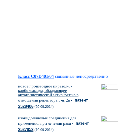
Класс C07D401/04
связанные непосредственно
новое производное пиразол-3-
карбоксамида, обладающее
антагонистической активностью в
отношении рецептора 5-нт2в
- патент
2528406
(20.09.2014)
изоиндолиновые соединения для
применения при лечении рака
- патент
2527952
(10.09.2014)