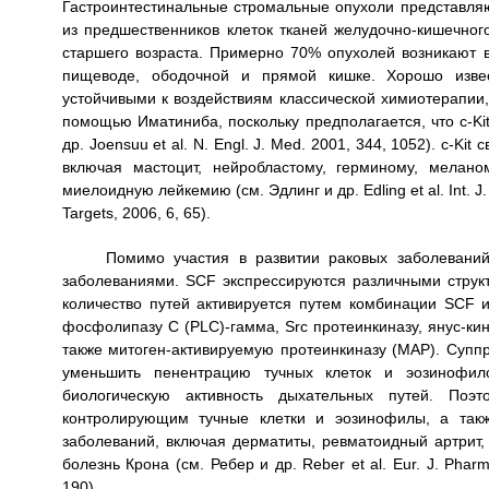
Гастроинтестинальные стромальные опухоли представляю
из предшественников клеток тканей желудочно-кишечног
старшего возраста. Примерно 70% опухолей возникают в
пищеводе, ободочной и прямой кишке. Хорошо извес
устойчивыми к воздействиям классической химиотерапии,
помощью Иматиниба, поскольку предполагается, что c-K
др. Joensuu et al. N. Engl. J. Med. 2001, 344, 1052). c-K
включая мастоцит, нейробластому, герминому, мелано
миелоидную лейкемию (см. Эдлинг и др. Edling et al. Int. J. 
Targets, 2006, 6, 65).
Помимо участия в развитии раковых заболеваний
заболеваниями. SCF экспрессируются различными струк
количество путей активируется путем комбинации SCF и 
фосфолипазу С (PLC)-гамма, Src протеинкиназу, янус-кин
также митоген-активируемую протеинкиназу (MAP). Суппр
уменьшить пенентрацию тучных клеток и эозинофило
биологическую активность дыхательных путей. Поэт
контролирующим тучные клетки и эозинофилы, а так
заболеваний, включая дерматиты, ревматоидный артрит, 
болезнь Крона (см. Ребер и др. Reber et al. Eur. J. Pharma
190).