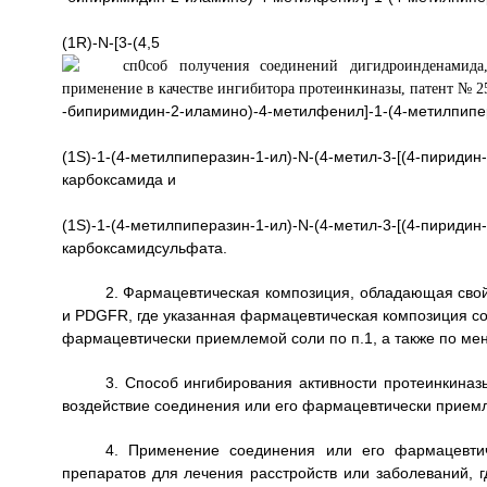
(1R)-N-[3-(4,5
-бипиримидин-2-иламино)-4-метилфенил]-1-(4-метилпипер
(1S)-1-(4-метилпиперазин-1-ил)-N-(4-метил-3-[(4-пириди
карбоксамида и
(1S)-1-(4-метилпиперазин-1-ил)-N-(4-метил-3-[(4-пириди
карбоксамидсульфата.
2. Фармацевтическая композиция, обладающая свойс
и PDGFR, где указанная фармацевтическая композиция со
фармацевтически приемлемой соли по п.1, а также по м
3. Способ ингибирования активности протеинкиназы
воздействие соединения или его фармацевтически приемл
4. Применение соединения или его фармацевтич
препаратов для лечения расстройств или заболеваний, г