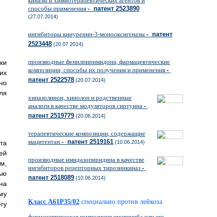
киназы и химиотерапевтических агентов и
способы применения
- патент 2523890
(27.07.2014)
ингибиторы кинуренин-3-монооксигеназы
- патент
2523448
(20.07.2014)
производные фенилпиримидона, фармацевтические
ки
композиции, способы их получения и применения
-
их
патент 2522578
(20.07.2014)
но
ля
хиназолинон, хинолон и родственные
аналоги в качестве модуляторов сиртуина
-
патент 2519779
(20.06.2014)
терапевтические композиции, содержащие
мацитентан
- патент 2519161
(10.06.2014)
та
ей
производные имидазопиридина в качестве
м,
ингибиторов рецепторных тирозинкиназ
-
ью
патент 2518089
(10.06.2014)
на
му
Класс A61P35/02
специально против лейкоза
ry
фармацевтическая композиция иматиниба или его