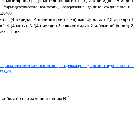
-метилфенил]-1-(4-метилпиперазин-1-ил)-2,3-дигидро-1H-инден-
л-3-[(4-пиридин-4-илпиримидин-2-ил)амино]фенил)-2,3-дигидро-1
-N-(4-метил-3-[(4-пиридин-3-илпиримидин-2-ил)амино]фенил)-2,
бл., 16 пр.
1a
 необязательно замещен одним R
;