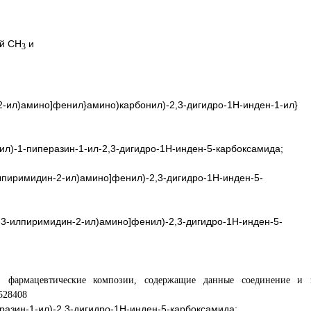
ой CH
и
3
н-2-ил)амино]фенил}амино)карбонил)-2,3-дигидро-1H-инден-1-ил}
ил)-1-пиперазин-1-ил-2,3-дигидро-1H-инден-5-карбоксамида;
илпиримидин-2-ил)амино]фенил)-2,3-дигидро-1H-инден-5-
н-3-илпиримидин-2-ил)амино]фенил)-2,3-дигидро-1H-инден-5-
азин-1-ил)-2,3-дигидро-1H-инден-5-карбоксамида;