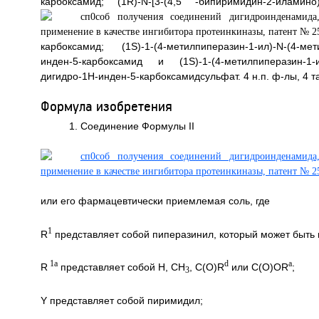
карбоксамид; (1R)-N-[3-(4,5
-бипиримидин-2-иламино)-4
карбоксамид; (1S)-1-(4-метилпиперазин-1-ил)-N-(4-мети
инден-5-карбоксамид и (1S)-1-(4-метилпиперазин-1-ил)
дигидро-1H-инден-5-карбоксамидсульфат. 4 н.п. ф-лы, 4 та
Формула изобретения
1. Соединение Формулы II
или его фармацевтически приемлемая соль, где
1
R
представляет собой пиперазинил, который может быть
1a
d
a
R
представляет собой H, CH
, C(O)R
или C(O)OR
;
3
Y представляет собой пиримидил;