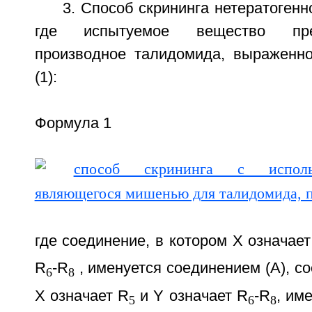
3. Способ скрининга нетератогенн
где испытуемое вещество пре
производное талидомида, выраженн
(1):
Формула 1
где соединение, в котором X означает
R
-R
, именуется соединением (A), с
6
8
X означает R
и Y означает R
-R
, им
5
6
8