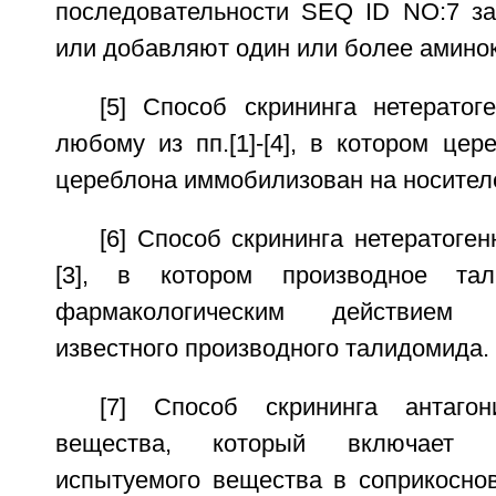
последовательности SEQ ID NO:7 за
или добавляют один или более аминок
[5] Способ скрининга нетератог
любому из пп.[1]-[4], в котором це
цереблона иммобилизован на носител
[6] Способ скрининга нетератоген
[3], в котором производное тал
фармакологическим действием
известного производного талидомида.
[7] Способ скрининга антагон
вещества, который включает 
испытуемого вещества в соприкосно