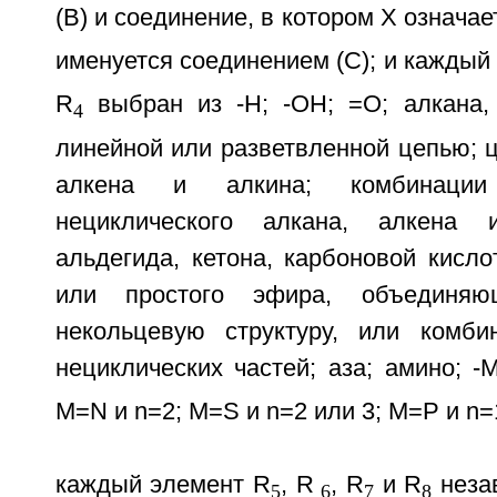
(B) и соединение, в котором X означае
именуется соединением (C); и каждый
R
выбран из -H; -OH; =O; алкана,
4
линейной или разветвленной цепью; ц
алкена и алкина; комбинации
нециклического алкана, алкена 
альдегида, кетона, карбоновой кисл
или простого эфира, объединя
некольцевую структуру, или комби
нециклических частей; аза; амино; -
M=N и n=2; M=S и n=2 или 3; M=P и n=1-
каждый элемент R
, R
, R
и R
неза
5
6
7
8