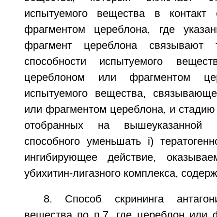
испытуемого вещества в контакт
фрагментом цереблона, где указа
фрагмент цереблона связывают т
способности испытуемого вещест
цереблоном или фрагментом це
испытуемого вещества, связывающе
или фрагментом цереблона, и стадию
отобранных на вышеуказанной с
способного уменьшать i) тератогенн
ингибирующее действие, оказывае
убихитин-лигазного комплекса, содер
8. Способ скрининга антагони
вещества по п.7, где цереблон или 