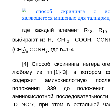
где каждый элемент R
, R
18
19
выбирают из Н, -СН
, -СООН, -CON
3
(CH
)
CONH
, где n=1-4.
2
n
2
[4] Способ скрининга нетератог
любому из пп.[1]-[3], в котором 
содержит аминокислотную после
положения 339 до положения
аминокислотной последовательности
ID NO:7, при этом в остальной ча