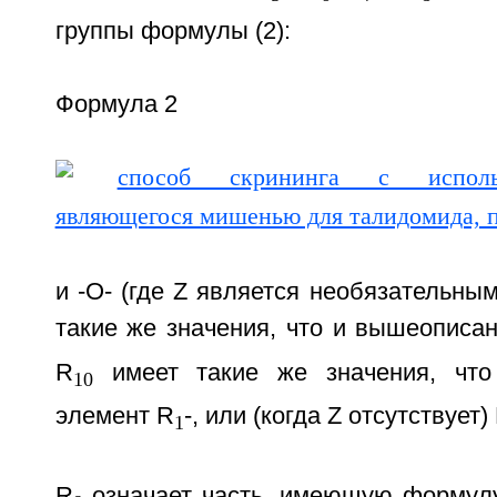
группы формулы (2):
Формула 2
и -O- (где Z является необязательны
такие же значения, что и вышеописа
R
имеет такие же значения, чт
10
элемент R
-, или (когда Z отсутствует)
1
R
означает часть, имеющую формулу (3