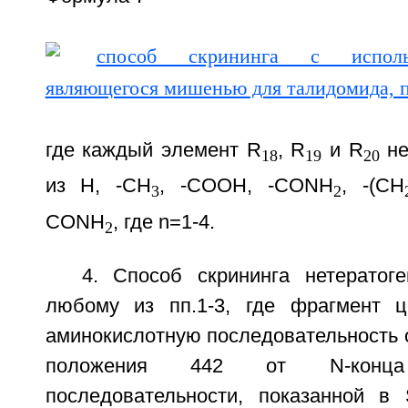
где каждый элемент R
, R
и R
не
18
19
20
из H, -CH
, -СООН, -CONH
, -(CH
3
2
CONH
, где n=1-4.
2
4. Способ скрининга нетератог
любому из пп.1-3, где фрагмент ц
аминокислотную последовательность 
положения 442 от N-конца 
последовательности, показанной в