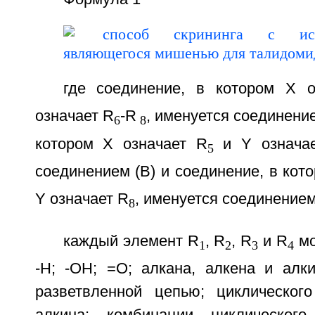
где соединение, в котором Х о
означает R
-R
, именуется соединение
6
8
котором Х означает R
и Y означа
5
соединением (В) и соединение, в кот
Y означает R
, именуется соединением
8
каждый элемент R
, R
, R
и R
мо
1
2
3
4
-Н; -ОН; =О; алкана, алкена и алк
разветвленной цепью; циклическог
алкина; комбинации циклического