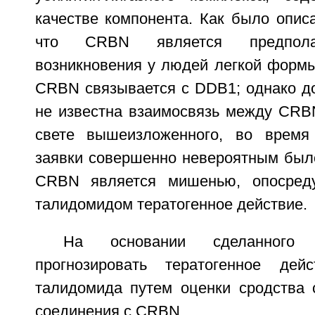
качестве компонента. Как было описа
что CRBN является предпола
возникновения у людей легкой формы
CRBN связывается с DDB1; однако до
не известна взаимосвязь между CRB
свете вышеизложенного, во время
заявки совершенно невероятным было
CRBN является мишенью, опосред
талидомидом тератогенное действие.
На основании сделанного
прогнозировать тератогенное дейс
талидомида путем оценки сродства 
соединения с CRBN.