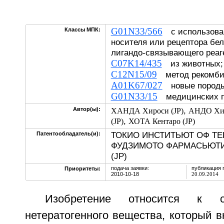
G01N33/566
Классы МПК:
с использова
носителя или рецептора бел
лигандо-связывающего реаг
C07K14/435
из животных; 
C12N15/09
метод рекомби
A01K67/027
новые породы
G01N33/15
медицинских п
,
Автор(ы):
ХАНДА Хироси (JP)
АНДО Хид
,
(JP)
ХОТА Кентаро (JP)
ТОКИО ИНСТИТЬЮТ ОФ ТЕ
Патентообладатель(и):
ФУДЗИМОТО ФАРМАСЬЮТ
(JP)
подача заявки:
публикация 
Приоритеты:
2010-10-18
20.09.2014
Изобретение относится к с
нетератогенного вещества, который 