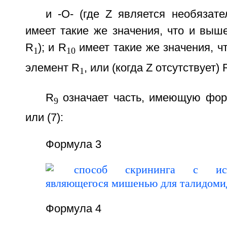
и -О- (где Z является необязат
имеет такие же значения, что и выш
R
); и R
имеет такие же значения, 
1
10
элемент R
, или (когда Z отсутствует) 
1
R
означает часть, имеющую формул
9
или (7):
Формула 3
Формула 4