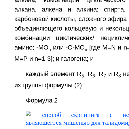
алкана, алкена и алкина; спирта, 
карбоновой кислоты, сложного эфира 
объединяющего кольцевую и некольце
комбинации циклических/ нециклич
амино; -MO
или -O-MO
[где М=N и n
n
n
М=Р и n=1-3]; и галогена; и
каждый элемент R
, R
, R
и R
не
5
6
7
8
из группы формулы (2):
Формула 2