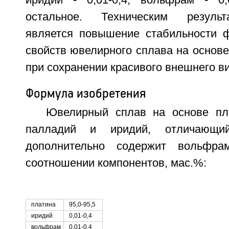
иридий - 0,01-0,4, вольфрам - 0,
остальное. Техническим результ
является повышение стабильности ф
свойств ювелирного сплава на основ
при сохранении красивого внешнего ви
Формула изобретения
Ювелирный сплав на основе пл
палладий и иридий, отличающи
дополнительно содержит вольфр
соотношении компонентов, мас.%:
платина
95,0-95,5
иридий
0,01-0,4
вольфрам
0,01-0,4