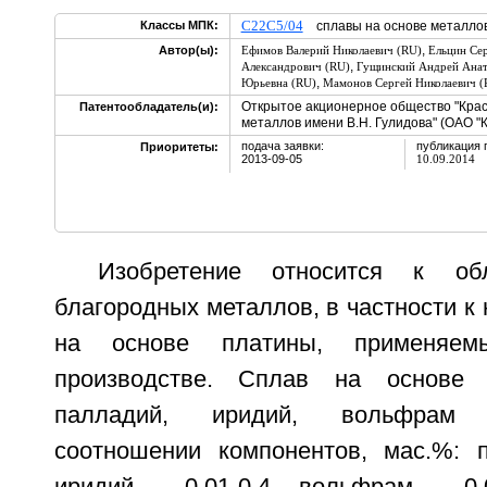
C22C5/04
Классы МПК:
сплавы на основе металлов
,
Автор(ы):
Ефимов Валерий Николаевич (RU)
Ельцин Се
,
Александрович (RU)
Гущинский Андрей Анат
,
Юрьевна (RU)
Мамонов Сергей Николаевич (
Открытое акционерное общество "Крас
Патентообладатель(и):
металлов имени В.Н. Гулидова" (ОАО "
подача заявки:
публикация 
Приоритеты:
2013-09-05
10.09.2014
Изобретение относится к обл
благородных металлов, в частности 
на основе платины, применяе
производстве. Сплав на основе 
палладий, иридий, вольфрам
соотношении компонентов, мас.%: пл