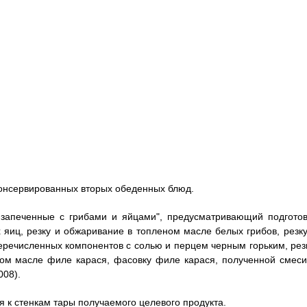
консервированных вторых обеденных блюд.
, запеченные с грибами и яйцами", предусматривающий подготов
х яиц, резку и обжаривание в топленом масле белых грибов, резку
речисленных компонентов с солью и перцем черным горьким, резк
ом масле филе карася, фасовку филе карася, полученной смеси
008).
я к стенкам тары получаемого целевого продукта.