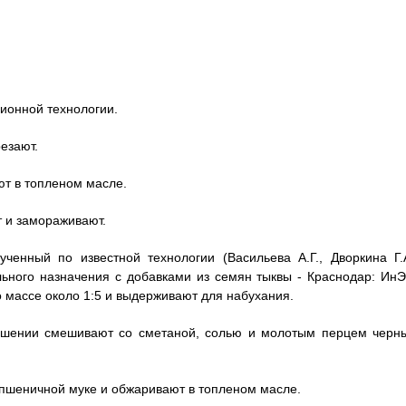
ионной технологии.
езают.
т в топленом масле.
 и замораживают.
енный по известной технологии (Васильева А.Г., Дворкина Г.А
льного назначения с добавками из семян тыквы - Краснодар: ИнЭ
о массе около 1:5 и выдерживают для набухания.
ошении смешивают со сметаной, солью и молотым перцем черн
 пшеничной муке и обжаривают в топленом масле.