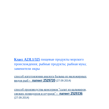
Класс A23L1/325
пищевые продукты морского
происхождения; рыбные продукты; рыбная мука;
заменители икры
способ изготовления аналога балыка из маложирных
видов рыб
- патент 2529720
(27.09.2014)
способ производства консервов "салат из кальмаров,
свежих помидоров и огурцов"
- патент 2529336
(27.09.2014)