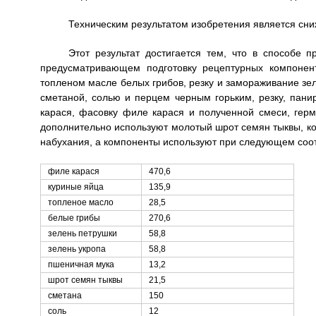
Техническим результатом изобретения является сни
Этот результат достигается тем, что в способе п
предусматривающем подготовку рецептурных компонент
топленом масле белых грибов, резку и замораживание зе
сметаной, солью и перцем черным горьким, резку, пан
карася, фасовку филе карася и полученной смеси, герм
дополнительно используют молотый шрот семян тыквы, к
набухания, а компоненты используют при следующем соот
филе карася
470,6
куриные яйца
135,9
топленое масло
28,5
белые грибы
270,6
зелень петрушки
58,8
зелень укропа
58,8
пшеничная мука
13,2
шрот семян тыквы
21,5
сметана
150
соль
12