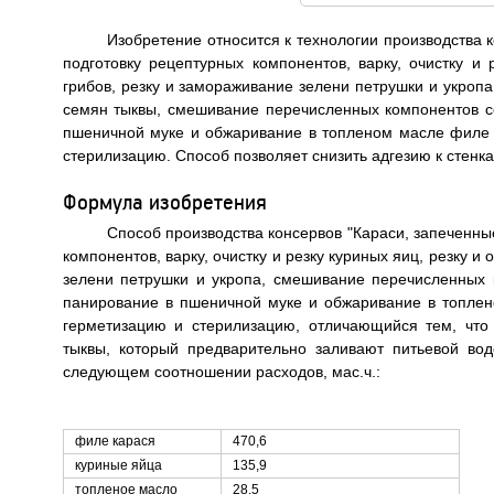
Изобретение относится к технологии производства
подготовку рецептурных компонентов, варку, очистку и
грибов, резку и замораживание зелени петрушки и укропа
семян тыквы, смешивание перечисленных компонентов со
пшеничной муке и обжаривание в топленом масле филе 
стерилизацию. Способ позволяет снизить адгезию к стенк
Формула изобретения
Способ производства консервов "Караси, запеченн
компонентов, варку, очистку и резку куриных яиц, резку 
зелени петрушки и укропа, смешивание перечисленных 
панирование в пшеничной муке и обжаривание в топлен
герметизацию и стерилизацию, отличающийся тем, что
тыквы, который предварительно заливают питьевой во
следующем соотношении расходов, мас.ч.:
филе карася
470,6
куриные яйца
135,9
топленое масло
28,5