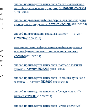
способ производства консервов "салат из кальмаров,
картофеля, соленых огурцов, яиц"
- патент 2529334
ет
(27.09.2014)
ых
та
способ подготовки рыбного фарша для производства
 в
кулинарных продуктов
- патент 2528706
(20.09.2014)
 и
способ приготовления трепанга на меду
- патент
2528694
(20.09.2014)
консервированное формованное рыбное изделие в
ых
заливке функционального назначения
- патент
ие
2528468
(20.09.2014)
у,
способ производства консервов "палтус с зеленым
и,
луком"
- патент 2528266
(10.09.2014)
ян
ри
способ производства консервов "корюшка тушеная с
зеленью"
- патент 2528002
(10.09.2014)
способ производства консервов "сельдь с луком"
-
патент 2528001
(10.09.2014)
способ производства консервов "угорь с зеленью"
-