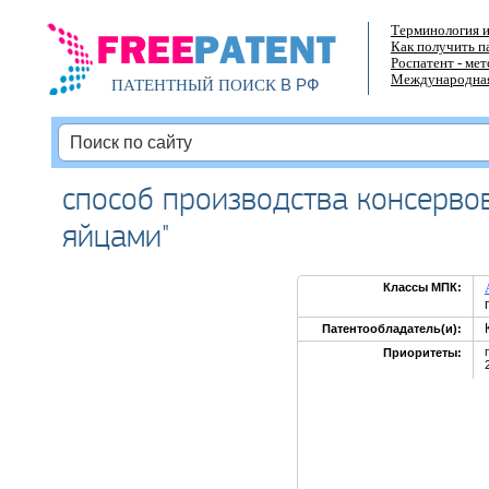
Терминология и
Как получить п
Роспатент - ме
Международная
В РФ
ПАТЕНТНЫЙ ПОИСК
способ производства консервов
яйцами"
Классы МПК:
Патентообладатель(и):
Приоритеты: