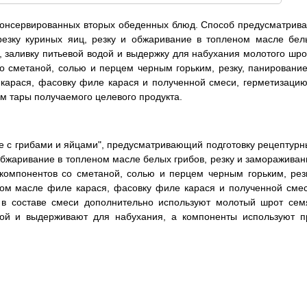
 консервированных вторых обеденных блюд. Способ предусматрива
 резку куриных яиц, резку и обжаривание в топленом масле бел
, заливку питьевой водой и выдержку для набухания молотого шро
 сметаной, солью и перцем черным горьким, резку, панирование
карася, фасовку филе карася и полученной смеси, герметизацию
ам тары получаемого целевого продукта.
ые с грибами и яйцами", предусматривающий подготовку рецептурн
и обжаривание в топленом масле белых грибов, резку и замораживан
компонентов со сметаной, солью и перцем черным горьким, резк
ом масле филе карася, фасовку филе карася и полученной смес
 в составе смеси дополнительно используют молотый шрот сем
дой и выдерживают для набухания, а компоненты используют п