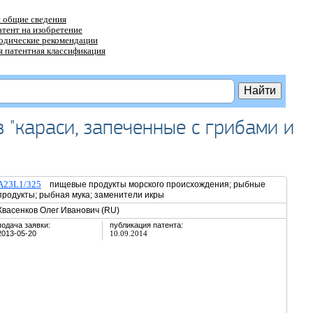
 общие сведения
атент на изобретение
тодические рекомендации
 патентная классификация
 "караси, запеченные с грибами и
A23L1/325
пищевые продукты морского происхождения; рыбные
продукты; рыбная мука; заменители икры
Квасенков Олег Иванович (RU)
подача заявки:
публикация патента:
2013-05-20
10.09.2014