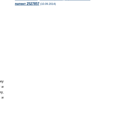
патент 2527857
(10.09.2014)
ку
 и
у,
 и