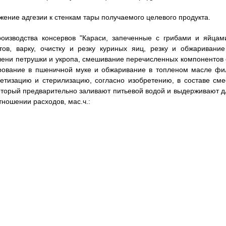
жение адгезии к стенкам тары получаемого целевого продукта.
роизводства консервов "Караси, запеченные с грибами и яйцами
ов, варку, очистку и резку куриных яиц, резку и обжаривание
лени петрушки и укропа, смешивание перечисленных компонентов 
ирование в пшеничной муке и обжаривание в топленом масле фи
етизацию и стерилизацию, согласно изобретению, в составе сме
оторый предварительно заливают питьевой водой и выдерживают д
ношении расходов, мас.ч.: