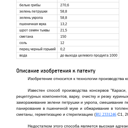
белые грибы
270,6
зелень петрушки
58,8
зелень укропа
58,8
пшеничная мука
13,2
шрот семян тыквы
21,5
сметана
150
соль
12
перец черный горький
0,2
вода
до выхода целевого продукта 1000
Описание изобретения к патенту
Изобретение относится к технологии производства 
Известен способ производства консервов "Караси
рецептурных компонентов, варку, очистку и резку курины
замораживание зелени петрушки и укропа, смешивание пе
панирование в пшеничной муке и обжаривание в топлен
сметаны, герметизацию и стерилизацию (
C1, 2
RU 2331246
Недостатком этого способа является высокая адгези