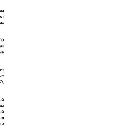
зы
ет
ых
TO
ак
ые
ет
ие
O,
ой
ем
ой
ед
го