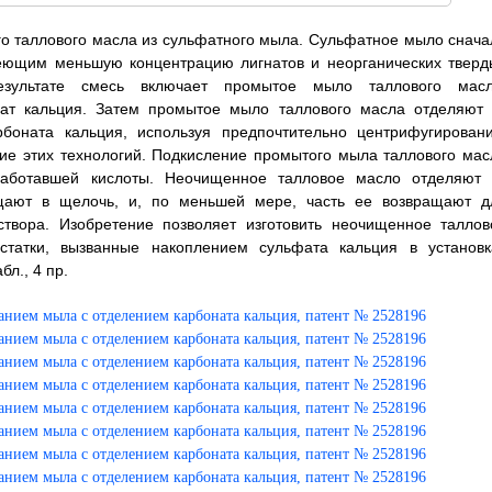
го таллового масла из сульфатного мыла. Сульфатное мыло снача
ющим меньшую концентрацию лигнатов и неорганических тверд
зультате смесь включает промытое мыло таллового масл
нат кальция. Затем промытое мыло таллового масла отделяют 
рбоната кальция, используя предпочтительно центрифугировани
ние этих технологий. Подкисление промытого мыла таллового мас
работавшей кислоты. Неочищенное талловое масло отделяют 
щают в щелочь, и, по меньшей мере, часть ее возвращают д
створа. Изобретение позволяет изготовить неочищенное таллов
статки, вызванные накоплением сульфата кальция в установк
бл., 4 пр.