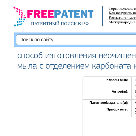
Терминология и
Как получить п
Роспатент - ме
Международная
В РФ
ПАТЕНТНЫЙ ПОИСК
способ изготовления неочище
мыла с отделением карбоната 
Классы МПК:
Автор(ы):
Патентообладатель(и):
Приоритеты: