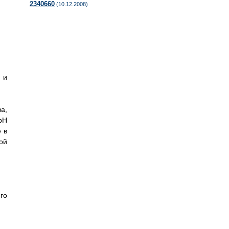
2340660
(10.12.2008)
 и
а,
pH
 в
ой
го