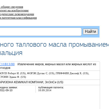
 общие сведения
атент на изобретение
тодические рекомендации
 патентная классификация
нного таллового масла промывание
кальция
C11B13/00
Извлечение жиров, жирных масел или жирных кислот из
отходов
,
,
,
БОУЛЗ Роберт И. (US)
ФОРЭН Дуглас С. (US)
ГРИФФИН Джозеф Х. (US)
СУОНН Эдвин Ф. (US)
АРИЗОНА КЕМИКАЛ КОМПАНИ, ЭлЭлСи (US)
подача заявки:
публикация патента:
2011-09-10
10.09.2014