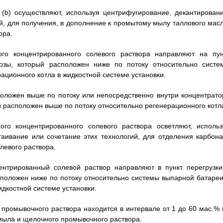
 (b) осуществляют, используя центрифугирование, декантировани
й, для получения, в дополнение к промытому мылу таллового масл
ора.
ого концентрированного солевого раствора направляют на пун
лозы, который расположен ниже по потоку относительно систе
ационного котла в жидкостной системе установки.
сположен выше по потоку или непосредственно внутри концентрато
и расположен выше по потоку относительно регенерационного котл
ого концентрированного солевого раствора осветляют, использ
таивание или сочетание этих технологий, для отделения карбона
левого раствора.
ентрированный солевой раствор направляют в пункт перегрузки
сположен ниже по потоку относительно системы выпарной батареи
идкостной системе установки.
о промывочного раствора находится в интервале от 1 до 60 мас.% 
мыла и щелочного промывочного раствора.