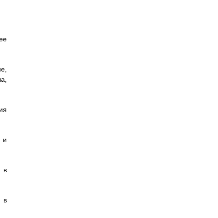
ее
е,
а,
ия
 и
 в
 в