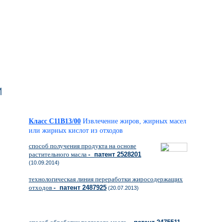
м
Класс C11B13/00
Извлечение жиров, жирных масел
или жирных кислот из отходов
способ получения продукта на основе
растительного масла
- патент 2528201
(10.09.2014)
технологическая линия переработки жиросодержащих
отходов
- патент 2487925
(20.07.2013)