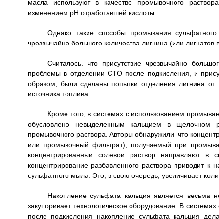
масла используют в качестве промывочного раствора
изменением pH отработавшей кислоты.
Однако такие способы промывания сульфатного
чрезвычайно большого количества лигнина (или лигнатов в
Считалось, что присутствие чрезвычайно больш
проблемы в отделении CTO после подкисления, и прису
образом, были сделаны попытки отделения лигнина от 
источника топлива.
Кроме того, в системах с использованием промыва
обусловлено невыделенным кальцием в щелочном ра
промывочного раствора. Авторы обнаружили, что концент
или промывочный фильтрат), получаемый при промыва
концентрированный солевой раствор направляют в с
концентрирование разбавленного раствора приводит к н
сульфатного мыла. Это, в свою очередь, увеличивает кол
Накопление сульфата кальция является весьма н
закупоривает технологическое оборудование. В системах
после подкисления накопление сульфата кальция дела