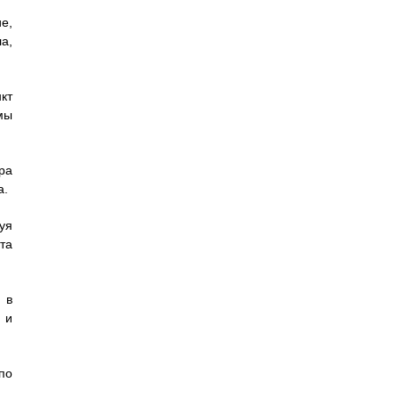
е,
а,
кт
мы
ра
а.
уя
та
 в
 и
по