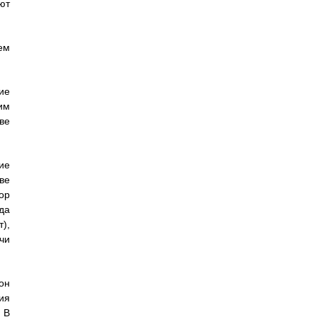
ют
ем
ие
им
ве
ие
ве
ор
да
),
чи
он
ия
 В