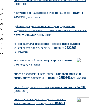
способ обработки таллового масла
- патент 2475511
(20.02.2013)
ла
получение триацилглицеролов из камедей
- патент
ых
2456338
(20.07.2012)
а,
от
добавки для увеличения выхода продукта при
е,
отделении мыла таллового масла от черных щелоков
-
ла
патент 2456337
(20.07.2012)
от
ля
консервант для древесины и способ изготовления
консерванта для древесины
- патент 2422265
ое
(27.06.2011)
ах
автоматический сепаратор жиров
- патент
2390537
(27.05.2010)
способ разделения устойчивой жировой эмульсии
силикатного соапстока
- патент 2350646
(27.03.2009)
способ получения изотиоцианатов
- патент 2346980
(20.02.2009)
способ утилизации отходов горчично-
маслобойного производства
- патент