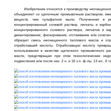
Изобретение относится к производству неочищенно
объединяют со щелочным промывочным раствором, име
веществ, чем сульфатное мыло. Полученная в ре
концентрированный солевой раствор, лигнаты и карбо
концентрированного солевого раствора, лигнатов и ка
декантирование, фильтрование, отстаивание или сочета
образует смесь неочищенного таллового масла и от
отработавшей кислоты. Отработавшую кислоту превра
использования в качестве щелочного промывочного ра
масло, предотвращая при этом технологические недо
подкисления или после них. 2 н. и 16 з.п. ф-лы, 13 ил., 6 та