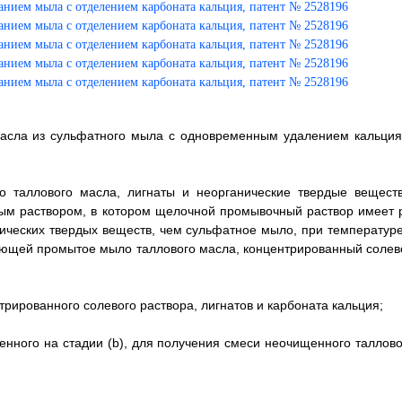
масла из сульфатного мыла с одновременным удалением кальция
 таллового масла, лигнаты и неорганические твердые веществ
ым раствором, в котором щелочной промывочный раствор имеет 
ических твердых веществ, чем сульфатное мыло, при температуре
чающей промытое мыло таллового масла, концентрированный солев
трированного солевого раствора, лигнатов и карбоната кальция;
енного на стадии (b), для получения смеси неочищенного таллово