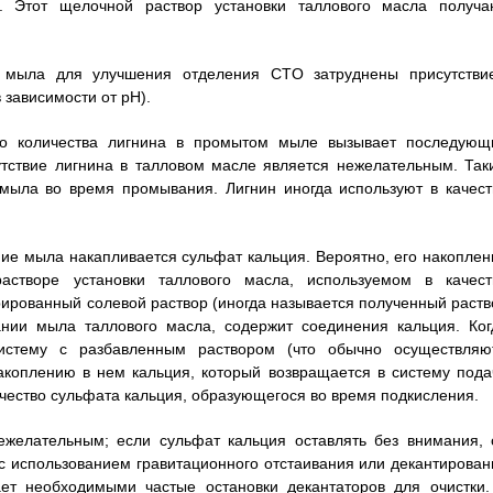
. Этот щелочной раствор установки таллового масла получа
 мыла для улучшения отделения CTO затруднены присутстви
 зависимости от pH).
ого количества лигнина в промытом мыле вызывает последующ
тствие лигнина в талловом масле является нежелательным. Так
мыла во время промывания. Лигнин иногда используют в качест
ние мыла накапливается сульфат кальция. Вероятно, его накоплен
створе установки таллового масла, используемом в качест
рированный солевой раствор (иногда называется полученный раств
нии мыла таллового масла, содержит соединения кальция. Ког
истему с разбавленным раствором (что обычно осуществляют
акоплению в нем кальция, который возвращается в систему пода
ичество сульфата кальция, образующегося во время подкисления.
ежелательным; если сульфат кальция оставлять без внимания, 
 с использованием гравитационного отстаивания или декантирован
ет необходимыми частые остановки декантаторов для очистки.