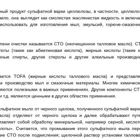
ный продукт сульфатной варки целлюлозы, в частности, целлюло
ило, она выглядит как смолистая маслянистая жидкость и включа
использовать для изготовления мыл, эмульсий, горюче-смазочн
пени очистки называется CTO (неочищенное талловое масло). C
ты (такие как абиетиновая кислота), жирные кислоты (такие к
рные спирты, другие стеролы и другие алкильные производн
ается TOFA (жирные кислоты таллового масла) и представля
как производство мыл и смазочные материалы. Многие химическ
ляются полезными в важных применениях. Другие компоненты CT
и т.д. являются ценными в других областях применения.
льфатное мыло от черного щелока, полученного сульфатной варк
сла) отделяют от черного щелока и далее обрабатывают пут
тавляет собой обработку минеральной, например серной, кислот
лоты». Считается, что промывание этого сульфатного мыла пер
ие CTO после подкисления; щелочной раствор установки таллово