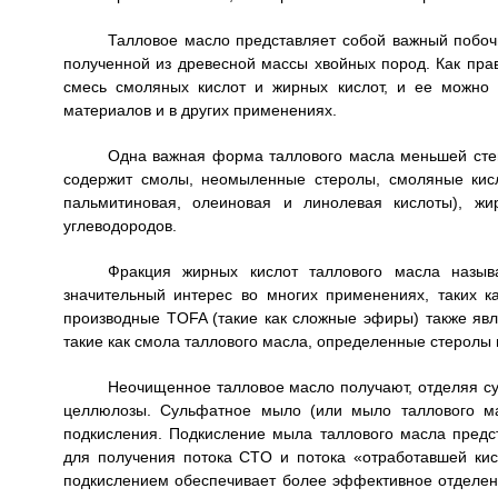
Талловое масло представляет собой важный побоч
полученной из древесной массы хвойных пород. Как прав
смесь смоляных кислот и жирных кислот, и ее можно 
материалов и в других применениях.
Одна важная форма таллового масла меньшей сте
содержит смолы, неомыленные стеролы, смоляные кисло
пальмитиновая, олеиновая и линолевая кислоты), жи
углеводородов.
Фракция жирных кислот таллового масла назыв
значительный интерес во многих применениях, таких 
производные TOFA (такие как сложные эфиры) также яв
такие как смола таллового масла, определенные стеролы 
Неочищенное талловое масло получают, отделяя су
целлюлозы. Сульфатное мыло (или мыло таллового ма
подкисления. Подкисление мыла таллового масла предс
для получения потока CTO и потока «отработавшей кис
подкислением обеспечивает более эффективное отделен