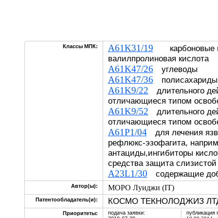
A61K31/19
Классы МПК:
карбоновые ки
валилпролиновая кислота
A61K47/26
углеводы
A61K47/36
полисахариды;
A61K9/22
длительного дей
отличающиеся типом освоб
A61K9/52
длительного дей
отличающиеся типом освоб
A61P1/04
для лечения язв,
рефлюкс-эзофагита, напри
антациды,ингибиторы кисло
средства защита слизистой
A23L1/30
содержащие доб
Автор(ы):
МОРО Луиджи (IT)
КОСМО ТЕКНОЛОДЖИЗ ЛТД.
Патентообладатель(и):
подача заявки:
публикация 
Приоритеты: