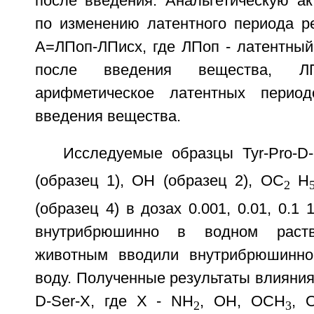
после введения. Анальгетическую ак
по изменению латентного периода р
А=ЛПоп-ЛПисх, где ЛПоп - латентный
после введения вещества, Л
арифметическое латентных перио
введения вещества.
Исследуемые образцы Tyr-Pro-D-
(образец 1), ОН (образец 2), ОС
Н
2
(образец 4) в дозах 0.001, 0.01, 0.1 
внутрибрюшинно в водном раств
животным вводили внутрибрюшинно
воду. Полученные результаты влияния 
D-Ser-X, где X - NH
, ОН, ОСН
, 
2
3