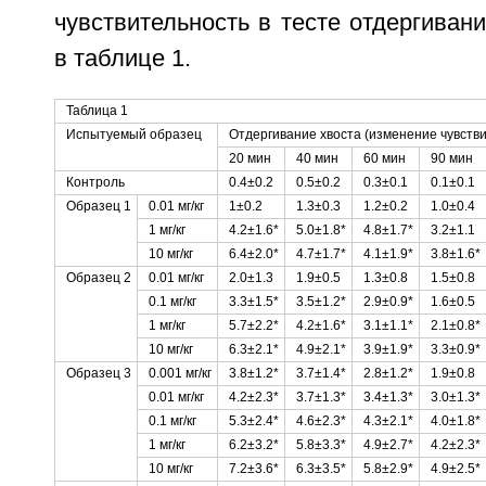
чувствительность в тесте отдергиван
в таблице 1.
Таблица 1
Испытуемый образец
Отдергивание хвоста (изменение чувстви
20 мин
40 мин
60 мин
90 мин
Контроль
0.4±0.2
0.5±0.2
0.3±0.1
0.1±0.1
Образец 1
0.01 мг/кг
1±0.2
1.3±0.3
1.2±0.2
1.0±0.4
1 мг/кг
4.2±1.6*
5.0±1.8*
4.8±1.7*
3.2±1.1
10 мг/кг
6.4±2.0*
4.7±1.7*
4.1±1.9*
3.8±1.6*
Образец 2
0.01 мг/кг
2.0±1.3
1.9±0.5
1.3±0.8
1.5±0.8
0.1 мг/кг
3.3±1.5*
3.5±1.2*
2.9±0.9*
1.6±0.5
1 мг/кг
5.7±2.2*
4.2±1.6*
3.1±1.1*
2.1±0.8*
10 мг/кг
6.3±2.1*
4.9±2.1*
3.9±1.9*
3.3±0.9*
Образец 3
0.001 мг/кг
3.8±1.2*
3.7±1.4*
2.8±1.2*
1.9±0.8
0.01 мг/кг
4.2±2.3*
3.7±1.3*
3.4±1.3*
3.0±1.3*
0.1 мг/кг
5.3±2.4*
4.6±2.3*
4.3±2.1*
4.0±1.8*
1 мг/кг
6.2±3.2*
5.8±3.3*
4.9±2.7*
4.2±2.3*
10 мг/кг
7.2±3.6*
6.3±3.5*
5.8±2.9*
4.9±2.5*