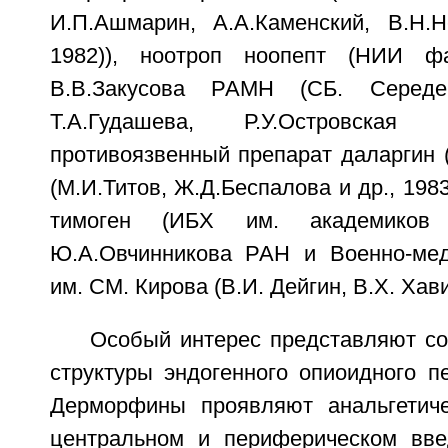
И.П.Ашмарин, А.А.Каменский, В.Н.Н
1982)), ноотроп ноопепт (НИИ ф
В.В.Закусова РАМН (СБ. Середен
Т.А.Гудашева, Р.У.Островска
противоязвенный препарат даларги
(М.И.Титов, Ж.Д.Беспалова и др., 198
тимоген (ИБХ им. академиков
Ю.А.Овчинникова РАН и Военно-мед
им. СМ. Кирова (В.И. Дейгин, В.Х. Хави
Особый интерес представляют со
структуры эндогенного опиоидного п
Дерморфины проявляют анальгетиче
центральном и периферическом введ