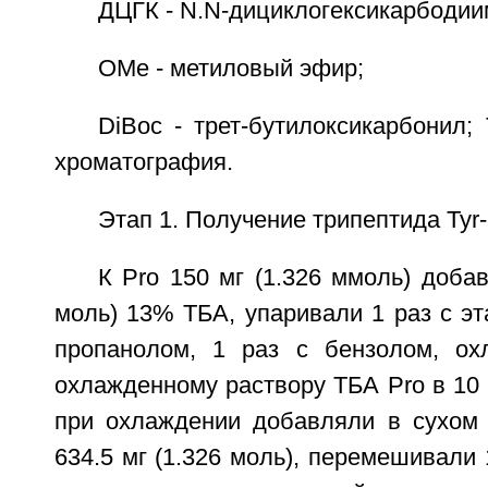
ДЦГК - N.N-дициклогексикарбодии
ОМе - метиловый эфир;
DiBoc - трет-бутилоксикарбонил;
хроматография.
Этап 1. Получение трипептида Tyr
К Pro 150 мг (1.326 ммоль) добав
моль) 13% ТБА, упаривали 1 раз с эта
пропанолом, 1 раз с бензолом, ох
охлажденному раствору ТБА Pro в 10 
при охлаждении добавляли в сухом 
634.5 мг (1.326 моль), перемешивали 