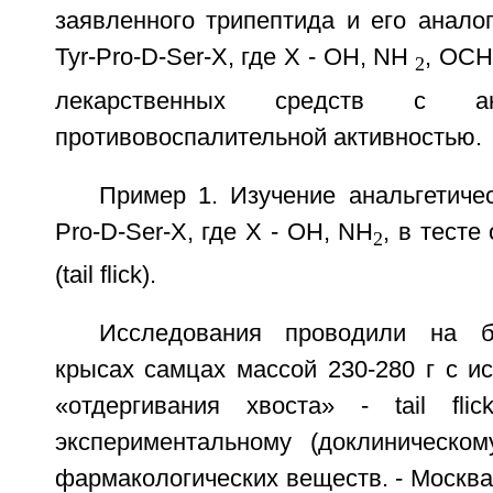
заявленного трипептида и его анал
Tyr-Pro-D-Ser-X, где X - ОН, NH
, ОСН
2
лекарственных средств с ан
противовоспалительной активностью.
Пример 1. Изучение анальгетичес
Pro-D-Ser-X, где X - ОН, NH
, в тесте
2
(tail flick).
Исследования проводили на б
крысах самцах массой 230-280 г с и
«отдергивания хвоста» - tail fli
экспериментальному (доклиническо
фармакологических веществ. - Москв