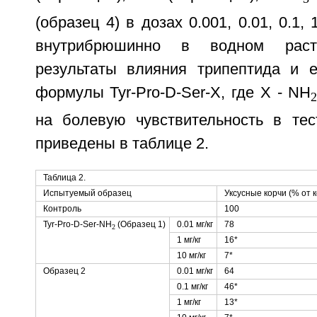
(образец 4) в дозах 0.001, 0.01, 0.1,
внутрибрюшинно в водном раст
результаты влияния трипептида и 
формулы Tyr-Pro-D-Ser-X, где X - NH
на болевую чувствительность в тес
приведены в таблице 2.
Таблица 2.
Испытуемый образец
Уксусные корчи (% от 
Контроль
100
Tyr-Pro-D-Ser-NH
(Образец 1)
0.01 мг/кг
78
2
1 мг/кг
16*
10 мг/кг
7*
Образец 2
0.01 мг/кг
64
0.1 мг/кг
46*
1 мг/кг
13*