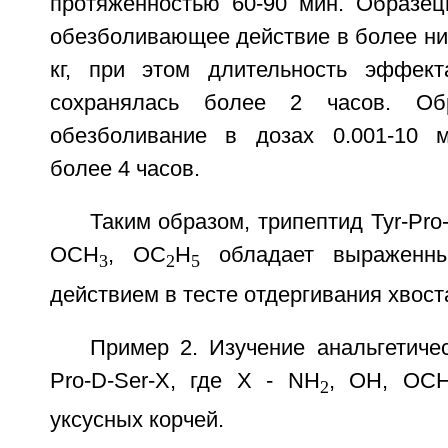
протяженностью 60-90 мин. Образе
обезболивающее действие в более низк
кг, при этом длительность эффект
сохранялась более 2 часов. О
обезболивание в дозах 0.001-10 м
более 4 часов.
Таким образом, трипептид Tyr-Pro-
ОСН
, ОС
Н
обладает выраженны
3
2
5
действием в тесте отдергивания хвост
Пример 2. Изучение анальгетичес
Pro-D-Ser-X, где X - NH
, ОН, ОС
2
уксусных корчей.