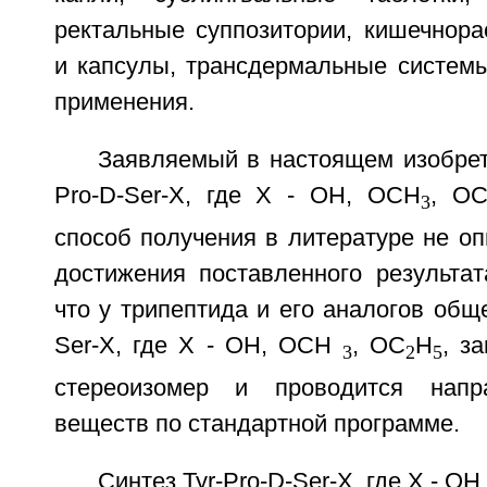
ректальные суппозитории, кишечнора
и капсулы, трансдермальные системы
применения.
Заявляемый в настоящем изобрет
Pro-D-Ser-X, где X - ОН, ОСН
, О
3
способ получения в литературе не о
достижения поставленного результат
что у трипептида и его аналогов общ
Ser-X, где X - ОН, ОСН
, ОС
Н
, з
3
2
5
стереоизомер и проводится напр
веществ по стандартной программе.
Синтез Tyr-Pro-D-Ser-X, где X - О