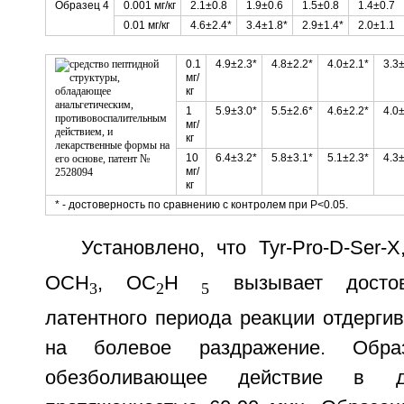
Образец 4
0.001 мг/кг
2.1±0.8
1.9±0.6
1.5±0.8
1.4±0.7
0.01 мг/кг
4.6±2.4*
3.4±1.8*
2.9±1.4*
2.0±1.1
0.1
4.9±2.3*
4.8±2.2*
4.0±2.1*
3.3±
мг/
кг
1
5.9±3.0*
5.5±2.6*
4.6±2.2*
4.0±
мг/
кг
10
6.4±3.2*
5.8±3.1*
5.1±2.3*
4.3±
мг/
кг
* - достоверность по сравнению с контролем при Р<0.05.
Установлено, что Tyr-Pro-D-Ser-
ОСН
, ОС
Н
вызывает достов
3
2
5
латентного периода реакции отдергив
на болевое раздражение. Обра
обезболивающее действие в до