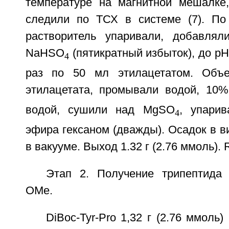
температуре на магнитной мешалке
следили по ТСХ в системе (7). По
растворитель упаривали, добавлял
NaHSO
(пятикратный избыток), до рН
4
раз по 50 мл этилацетатом. Объ
этилацетата, промывали водой, 10
водой, сушили над MgSO
, упари
4
эфира гексаном (дважды). Осадок в 
в вакууме. Выход 1.32 г (2.76 ммоль). R
Этап 2. Получение трипептида D
OMe.
DiBoc-Tyr-Pro 1,32 г (2.76 ммоль