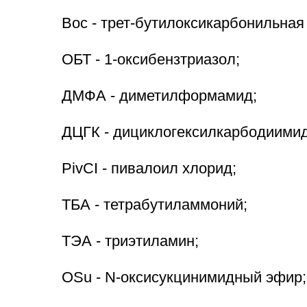
Вос - трет-бутилоксикарбонильная 
ОБТ - 1-оксибензтриазол;
ДМФА - диметилформамид;
ДЦГК - дициклогексилкарбодиимид
PivCI - пивалоил хлорид;
ТБА - тетрабутиламмоний;
ТЭА - триэтиламин;
OSu - N-оксисукцинимидный эфир;