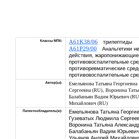
A61K38/06
Классы МПК:
трипептиды
A61P29/00
Анальгетики не
действия, жаропонижающие
противовоспалительные сре
противоревматические сред
противовоспалительные сре
Автор(ы):
Емельянова Татьяна Георгиевна
,
Сергеевна (RU)
Воронина Тать
Балабаньян Вадим Юрьевич (RU
Михайлович (RU)
Емельянова Татьяна Георгие
Патентообладатель(и):
Гузеватых Людмила Сергеев
Воронина Татьяна Александр
Балабаньян Вадим Юрьевич
Ульянов Андрей Михайлови