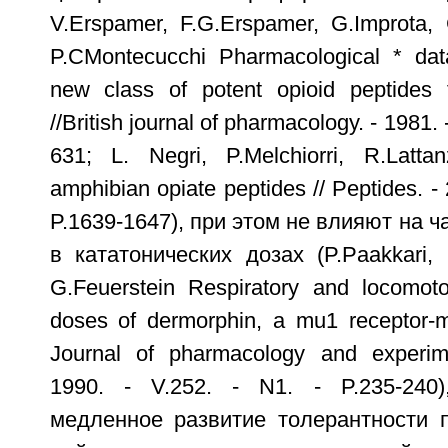
V.Erspamer, F.G.Erspamer, G.Improta, G.
P.СMontecucchi Pharmacological * dat
new class of potent opioid peptides 
//British journal of pharmacology. - 1981. -
631; L. Negri, P.Melchiorri, R.Latta
amphibian opiate peptides // Peptides. - 
P.1639-1647), при этом не влияют на 
в кататонических дозах (P.Paakkari, I
G.Feuerstein Respiratory and locomoto
doses of dermorphin, a mu1 receptor-m
Journal of pharmacology and experime
1990. - V.252. - N1. - P.235-240
медленное развитие толерантности п