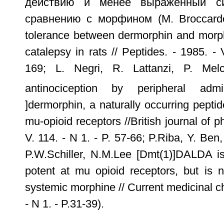
действию и менее выраженный с
сравнению с морфином (М. Broccardo
tolerance between dermorphin and morp
catalepsy in rats // Peptides. - 1985. - 
169; L. Negri, R. Lattanzi, P. Melch
antinociception by peripheral admi
]dermorphin, a naturally occurring peptide
mu-opioid receptors //British journal of 
V. 114. - N 1. - P. 57-66; P.Riba, Y. Ben
P.W.Schiller, N.M.Lee [Dmt(1)]DALDA is
potent at mu opioid receptors, but is n
systemic morphine // Current medicinal ch
- N 1. - P.31-39).