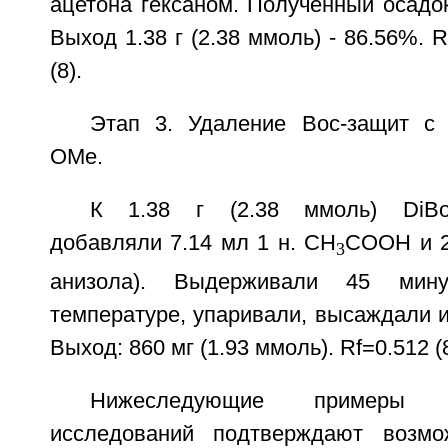
ацетона гексаном. Полученный осадо
Выход 1.38 г (2.38 ммоль) - 86.56%. R
(8).
Этап 3. Удаление Вос-защит с D
OMe.
К 1.38 г (2.38 ммоль) DiBoc-
добавляли 7.14 мл 1 н. СН
СООН и 2
3
анизола). Выдерживали 45 мин
температуре, упаривали, высаждали 
Выход: 860 мг (1.93 ммоль). Rf=0.512 (8
Нижеследующие примеры фа
исследований подтверждают возмо