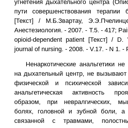
угнетения дыхательного центра (Опи
пути совершенствования терапии 
[Текст] / М.Б.Звартау, Э.Э.Пчелинц
Анестезиология. - 2007. - Т.5. - 417; P
opioid-dependent patient [Текст] / D. 
journal of nursing. - 2008. - V.17. - N 1. - 
Ненаркотические анальгетики не
на дыхательный центр, не вызывают
физической и психической завис
анальгетическая активность про
образом, при невралгических, мы
болях, головной и зубной боли, а
связанной с травмами, полостн