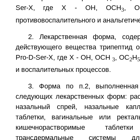
Ser-X, где X - OH, OCH
, O
3
противовоспалительного и анальгетиче
2. Лекарственная форма, соде
действующего вещества трипептид 
Pro-D-Ser-X, где X - OH, OCH
, OC
H
3
2
5
и воспалительных процессов.
3. Форма по п.2, выполненна
следующих лекарственных форм: рас
назальный спрей, назальные капл
таблетки, вагинальные или ректал
кишечнорастворимые табле
трансдермальные системы дл