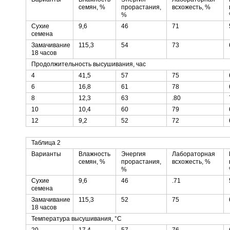
семян, %
прорастания,
всхожесть, %
%
Сухие
9,6
46
71
семена
Замачивание
115,3
54
73
18 часов
Продолжительность высушивания, час
4
41,5
57
75
6
16,8
61
78
8
12,3
63
.80
10
10,4
60
79
12
9,2
52
72
Таблица 2
Варианты
Влажность
Энергия
Лабораторная
семян, %
прорастания,
всхожесть, %
%
Сухие
9,6
46
.71
семена
Замачивание
115,3
52
75
18 часов
Температура высушивания, °С