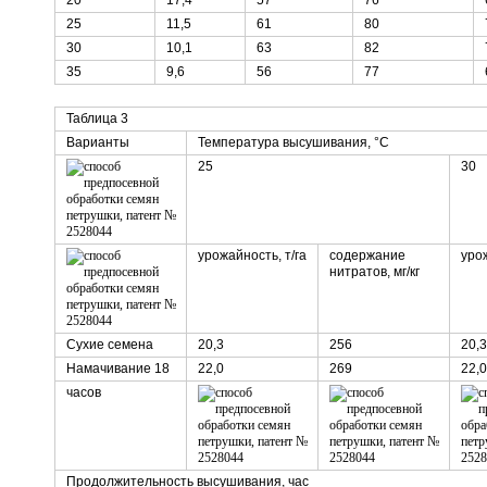
20
17,4
57
76
25
11,5
61
80
30
10,1
63
82
35
9,6
56
77
Таблица 3
Варианты
Температура высушивания, °С
25
30
урожайность, т/га
содержание
урож
нитратов, мг/кг
Сухие семена
20,3
256
20,3
Намачивание 18
22,0
269
22,0
часов
Продолжительность высушивания, час