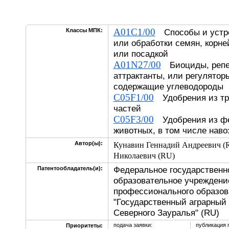
A01C1/00
Классы МПК:
Способы и устро
или обработки семян, корне
или посадкой
A01N27/00
Биоциды, репе
аттрактанты, или регулятор
содержащие углеводороды
C05F1/00
Удобрения из тр
частей
C05F3/00
Удобрения из фе
животных, в том числе наво
Автор(ы):
Кунавин Геннадий Андреевич (
Николаевич (RU)
Федеральное государственн
Патентообладатель(и):
образовательное учреждени
профессионального образов
"Государственный аграрный
Северного Зауралья" (RU)
подача заявки:
публикация 
Приоритеты: