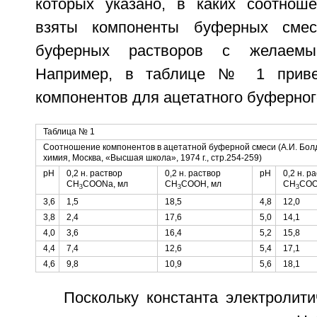
которых указано, в каких соотнош
взяты компоненты буферных смес
буферных растворов с желаемы
Например, в таблице № 1 приве
компонентов для ацетатного буферног
Таблица № 1
Соотношение компонентов в ацетатной буферной смеси (А.И. Бол
химия, Москва, «Высшая школа», 1974 г., стр.254-259)
pH
0,2 н. раствор
0,2 н. раствор
pH
0,2 н. р
CH
COONa, мл
СН
СООН, мл
CH
COO
3
3
3
3,6
1,5
18,5
4,8
12,0
3,8
2,4
17,6
5,0
14,1
4,0
3,6
16,4
5,2
15,8
4,4
7,4
12,6
5,4
17,1
4,6
9,8
10,9
5,6
18,1
Поскольку константа электролит