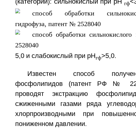
(категории): сильнокислый при pH
<
гф
5,0 и слабокислый при pH
>5,0.
гф
Известен способ получен
фосфолипидов (патент РФ № 224
проводят экстракцию фосфолипи
сжиженными газами ряда углеводо
хлорпроизводными при повышенн
пониженном давлении.