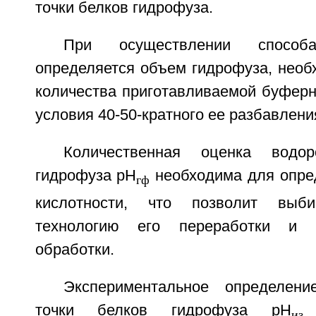
точки белков гидрофуза.
При осуществлении спосо
определяется объем гидрофуза, необ
количества приготавливаемой буферн
условия 40-50-кратного ее разбавлени
Количественная оценка водор
гидрофуза pH
необходима для опред
гф
кислотности, что позволит выби
технологию его переработки и у
обработки.
Экспериментальное определени
точки белков гидрофуза pH
н
из