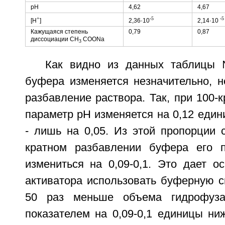
pH
4,62
4,67
+
-5
-5
[Н
]
2,36·10
2,14·10
Кажущаяся степень
0,79
0,87
диссоциации CH
COONa
3
Как видно из данных таблицы
буфера изменяется незначительно, н
разбавление раствора. Так, при 100-
параметр pH изменяется на 0,12 едини
- лишь на 0,05. Из этой пропорции с
кратном разбавлении буфера его 
измениться на 0,09-0,1. Это дает о
активатора использовать буферную с
50 раз меньше объема гидрофуз
показателем на 0,09-0,1 единицы ни