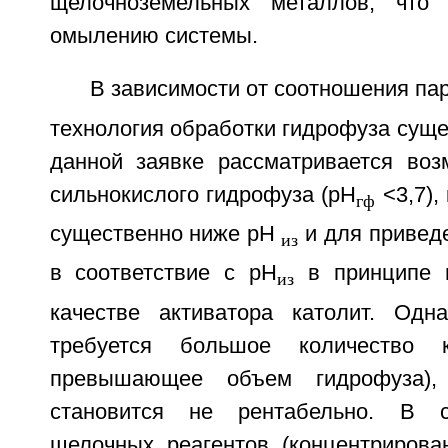
щелочноземельных металлов, что
омылению системы.
В зависимости от соотношения па
технология обработки гидрофуза суще
данной заявке рассматривается воз
сильнокислого гидрофуза (pH
<3,7),
гф
существенно ниже pH
и для привед
из
в соответствие с pH
в принципе 
из
качестве активатора католит. Одн
требуется большое количество 
превышающее объем гидрофуза), 
становится не рентабельно. В с
щелочных реагентов (концентрирова