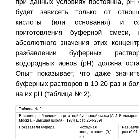
при данных условиях постоянна, pH 
будет зависеть только от отнош
кислоты (или основания) и с
приготовления буферной смеси,
абсолютного значения этих концент
разбавлении буферных раствор
водородных ионов (pH) должна оста
Опыт показывает, что даже значит
буферных растворов в 10-20 раз и бо
на их pH (таблица № 2).
Таблица № 2
Влияние разбавления ацетатной буферной смеси (А.И. Болдырев. 
Москва, «Высшая школа», 1974 г., стр.254-259)
Показатели буфера
Исходная
Разбавле
концентрация (0,1
раз (0,01 
н.)