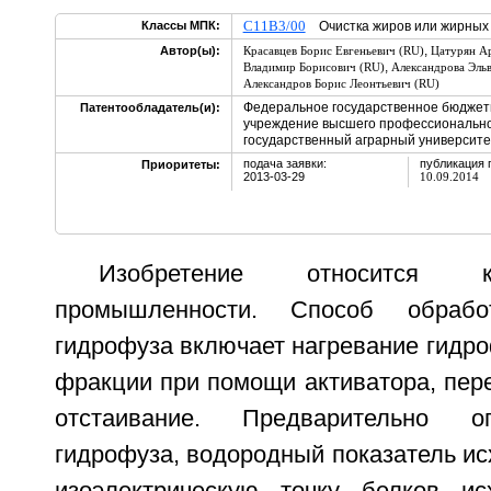
C11B3/00
Классы МПК:
Очистка жиров или жирных
,
Автор(ы):
Красавцев Борис Евгеньевич (RU)
Цатурян Ар
,
Владимир Борисович (RU)
Александрова Эль
Александров Борис Леонтьевич (RU)
Федеральное государственное бюджет
Патентообладатель(и):
учреждение высшего профессионально
государственный аграрный университе
подача заявки:
публикация 
Приоритеты:
2013-03-29
10.09.2014
Изобретение относится 
промышленности. Способ обработ
гидрофуза включает нагревание гидро
фракции при помощи активатора, пер
отстаивание. Предварительно 
гидрофуза, водородный показатель ис