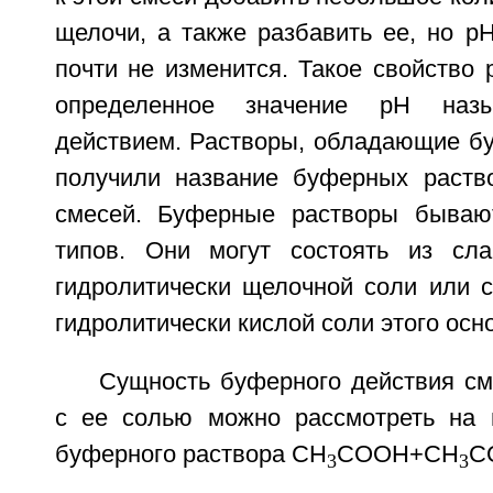
щелочи, а также разбавить ее, но p
почти не изменится. Такое свойство 
определенное значение pH наз
действием. Растворы, обладающие б
получили название буферных раств
смесей. Буферные растворы бываю
типов. Они могут состоять из сл
гидролитически щелочной соли или с
гидролитически кислой соли этого осн
Сущность буферного действия см
с ее солью можно рассмотреть на 
буферного раствора CH
COOH+CH
C
3
3