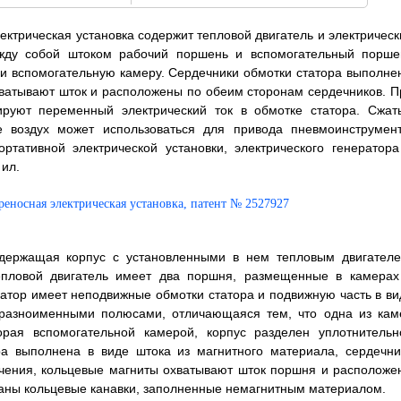
ектрическая установка содержит тепловой двигатель и электрическ
ежду собой штоком рабочий поршень и вспомогательный порше
 и вспомогательную камеру. Сердечники обмотки статора выполне
хватывают шток и расположены по обеим сторонам сердечников. П
руют переменный электрический ток в обмотке статора. Сжат
 воздух может использоваться для привода пневмоинструмент
ртативной электрической установки, электрического генератора
 ил.
содержащая корпус с установленными в нем тепловым двигателе
тепловой двигатель имеет два поршня, размещенные в камерах
атор имеет неподвижные обмотки статора и подвижную часть в ви
 разноименными полюсами, отличающаяся тем, что одна из кам
орая вспомогательной камерой, корпус разделен уплотнительн
ра выполнена в виде штока из магнитного материала, сердечни
ечения, кольцевые магниты охватывают шток поршня и расположе
заны кольцевые канавки, заполненные немагнитным материалом.