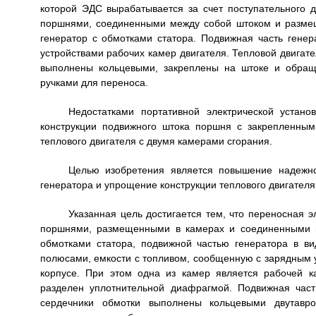
которой ЭДС вырабатывается за счет поступательного 
поршнями, соединенными между собой штоком и размеще
генератор с обмотками статора. Подвижная часть гене
устройствами рабочих камер двигателя. Тепловой двигате
выполнены кольцевыми, закреплены на штоке и обращ
ручками для переноса.
Недостатками портативной электрической устан
конструкции подвижного штока поршня с закрепленным
теплового двигателя с двумя камерами сгорания.
Целью изобретения является повышение надежнос
генератора и упрощение конструкции теплового двигателя
Указанная цель достигается тем, что переносная э
поршнями, размещенными в камерах и соединенными м
обмотками статора, подвижной частью генератора в в
полюсами, емкости с топливом, сообщенную с зарядным у
корпусе. При этом одна из камер является рабочей ка
разделен уплотнительной диафрагмой. Подвижная част
сердечники обмотки выполнены кольцевыми двутавр