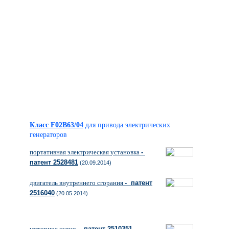
Класс F02B63/04
для привода электрических
генераторов
портативная электрическая установка
-
патент 2528481
(20.09.2014)
двигатель внутреннего сгорания
- патент
2516040
(20.05.2014)
моторное судно
- патент 2510351