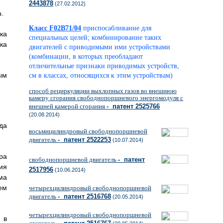
2443878
(27.02.2012)
.
Класс F02B71/04
приспосабливание для
ка
специальных целей; комбинирование таких
ка
двигателей с приводимыми ими устройствами
(комбинации, в которых преобладают
отличительные признаки приводимых устройств,
ым
см в классах, относящихся к этим устройствам)
способ рециркуляции выхлопных газов во внешнюю
камеру сгорания свободнопоршневого энергомодуля с
внешней камерой сгорания
- патент 2525766
(20.08.2014)
да
восьмицилиндровый свободнопоршневой
двигатель
- патент 2522253
(10.07.2014)
ра
свободнопоршневой двигатель
- патент
ия
2517956
(10.06.2014)
ма
ем
четырехцилиндровый свободнопоршневой
двигатель
- патент 2516768
(20.05.2014)
четырехцилиндровый свободнопоршневой
 в