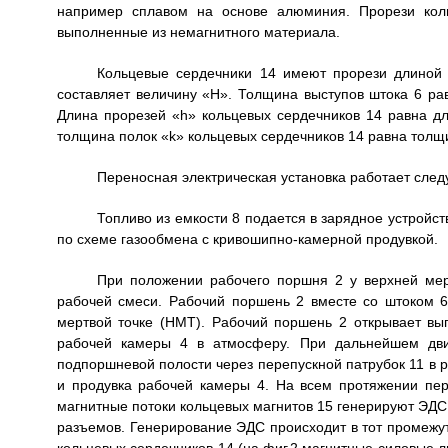
например сплавом на основе алюминия. Прорези коль
выполненные из немагнитного материала.
Кольцевые сердечники 14 имеют прорези длиной 
составляет величину «H». Толщина выступов штока 6 ра
Длина прорезей «h» кольцевых сердечников 14 равна дл
толщина полок «k» кольцевых сердечников 14 равна толщ
Переносная электрическая установка работает сле
Топливо из емкости 8 подается в зарядное устройст
по схеме газообмена с кривошипно-камерной продувкой.
При положении рабочего поршня 2 у верхней мер
рабочей смеси. Рабочий поршень 2 вместе со штоком 
мертвой точке (НМТ). Рабочий поршень 2 открывает вып
рабочей камеры 4 в атмосферу. При дальнейшем дв
подпоршневой полости через перепускной патрубок 11 в р
и продувка рабочей камеры 4. На всем протяжении пе
магнитные потоки кольцевых магнитов 15 генерируют ЭДС 
разъемов. Генерирование ЭДС происходит в тот промежут