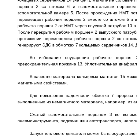
кольцевых сердечников 14 (на фиг.2 магнитные силовые л
поршня 2 со штоком 6 и вспомогательным поршнем 
вспомогательной камере 5. После прохождения НМТ пот
перемещает рабочий поршень 2 вместе со штоком 6 и 
рабочего поршня 2 от НМТ через впускной патрубок 10 в
После перекрытия рабочим поршнем 2 выпускного патрубк
протяжении перемещения рабочего поршня 2 со штоком
генерируют ЭДС в обмотках 7 кольцевых сердечников 14. 
Во избежание соударения рабочего поршня 
предохранительная пружина 13. Уплотнительная диафрагм
В качестве материала кольцевых магнитов 15 мож
магнитными свойствами.
Для повышения надежности обмотки 7 прорези к
выполненные из немагнитного материала, например, из а
Сжатый вспомогательным поршнем 3 во вспомог
пневмоинструмента, подкачки шин автотранспорта, наполн
Запуск теплового двигателя может быть осуществлен