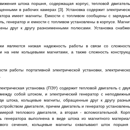
движения штока поршня, содержащая корпус, тепловой двигатель
нными в рабочих камерах [3]. Установка содержит электрическ
ратора имеет магниты. Емкости с топливом сообщены с зарядны
ль, генератор и емкости с топливом установлены в корпусе. Магни
ены друг к другу разноименными полюсами. Установка снабже
овки являются низкая надежность работы в связи со сложност
и на нем кольцевыми магнитами, а также сложность конструкц
ти работы портативной электрической установки, электрическо
.
лектрическая установка (ПЭУ) содержит тепловой двигатель с дву
ежду собой штоком, и электрический генератор с неподвижны
иде штока, кольцевые магниты, обращенные друг к другу разны
стройством двигателя, причем двигатель и генератор установлены
мерой теплового двигателя, а вторая - вспомогательной. Корп
ь генератора выполнена в виде штока из магнитного материал
ового сечения, кольцевые магниты охватывают шток поршня