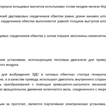
атериала кольцевых магнитов использован сплав неодим-железо-бор
езей двутавровых сердечников обмотки равна длине канавок што
 сердечников обмотки выполняется равной толщине выступов што
льцевых сердечников обмотки у штока поршня заполнены немагнитн
ским установкам, использующим тепловые двигатели для приво
ого воздуха.
ой для возбуждения ЭДС в силовых обмотках статора генерато
, а в качестве привода используют двигатель внутреннего сгоран
ость преобразования с помощью кривошипно-шатунного механиз
во вращательное движение коленчатого вала, соединенного с якор
м за прототип, является портативная электрическая установка,