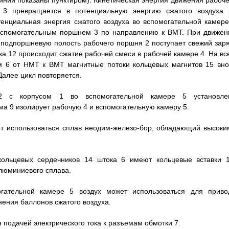
инии показаны пунктиром). Кинетическая энергия движения рабоче
3 превращается в потенциальную энергию сжатого воздуха 
енциальная энергия сжатого воздуха во вспомогательной камере
вспомогательным поршнем 3 по направлению к ВМТ. При движен
 подпоршневую полость рабочего поршня 2 поступает свежий заря
а 12 происходит сжатие рабочей смеси в рабочей камере 4. На вс
 6 от НМТ к ВМТ магнитные потоки кольцевых магнитов 15 вно
Далее цикл повторяется.
2 с корпусом 1 во вспомогательной камере 5 установле
а 9 изолирует рабочую 4 и вспомогательную камеру 5.
ет использоваться сплав неодим-железо-бор, обладающий высоки
ольцевых сердечников 14 штока 6 имеют кольцевые вставки 1
люминиевого сплава.
ательной камере 5 воздух может использоваться для приво
ения баллонов сжатого воздуха.
 подачей электрического тока к разъемам обмотки 7.