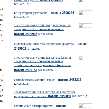
(27.03.2014)
ий
генераторная установка
- патент 2509224
нь
(10.03.2014)
ны
ри
энергетическая установка для получения
электрической и тепловой энергии
-
ый
патент 2499903
(27.11.2013)
а.
 и
силовая установка транспортного средства
- патент
2499902
(27.11.2013)
энергетическая установка для снабжения
электрической и тепловой энергией
хозяйственных и социальных объектов
-
м,
патент 2499154
(20.11.2013)
 и
единый газовыхлопной тракт
- патент 2483219
де
(27.05.2013)
ер
ой
электромеханическая система для двигателя
ки
внутреннего сгорания
- патент 2459097
(20.08.2012)
ны
автономный электроагрегат
- патент