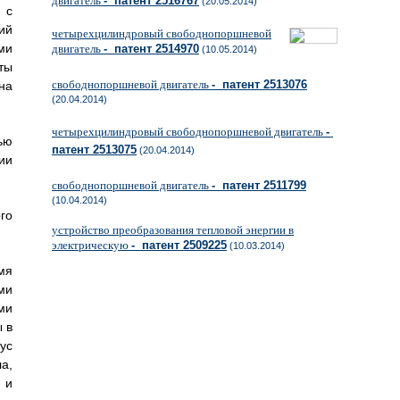
двигатель
- патент 2516767
(20.05.2014)
 с
ий
четырехцилиндровый свободнопоршневой
ми
двигатель
- патент 2514970
(10.05.2014)
ты
свободнопоршневой двигатель
- патент 2513076
на
(20.04.2014)
четырехцилиндровый свободнопоршневой двигатель
-
ью
патент 2513075
(20.04.2014)
ии
свободнопоршневой двигатель
- патент 2511799
(10.04.2014)
го
устройство преобразования тепловой энергии в
электрическую
- патент 2509225
(10.03.2014)
мя
ми
ми
 в
ус
а,
 и