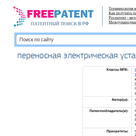
Терминология и
Как получить п
Роспатент - ме
Международная
В РФ
ПАТЕНТНЫЙ ПОИСК
переносная электрическая уст
Классы МПК:
Автор(ы):
Патентообладатель(и):
Приоритеты: