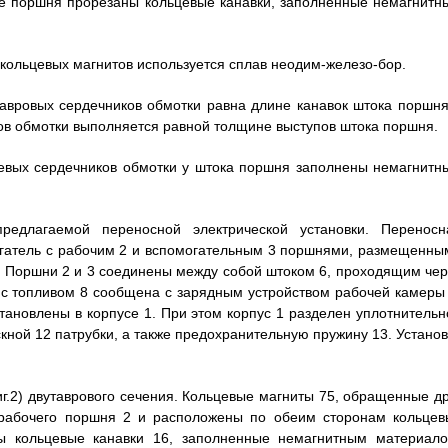
ке поршня прорезаны кольцевые канавки, заполненные немагнитн
 кольцевых магнитов используется сплав неодим-железо-бор.
тавровых сердечников обмотки равна длине канавок штока поршня
ов обмотки выполняется равной толщине выступов штока поршня.
цевых сердечников обмотки у штока поршня заполнены немагнитн
редлагаемой переносной электрической установки. Переносн
вигатель с рабочим 2 и вспомогательным 3 поршнями, размещенны
х. Поршни 2 и 3 соединены между собой штоком 6, проходящим чер
ь с топливом 8 сообщена с зарядным устройством рабочей камеры 
становлены в корпусе 1. При этом корпус 1 разделен уплотнительн
кной 12 патрубки, а также предохранительную пружину 13. Установ
иг.2) двутаврового сечения. Кольцевые магниты 75, обращенные др
 рабочего поршня 2 и расположены по обеим сторонам кольцев
ы кольцевые канавки 16, заполненные немагнитным материало