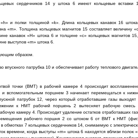
цевых сердечников 14 у штока 6 имеют кольцевые вставки 1
«h» и полки толщиной «k». Длина кольцевых канавок 16 штока
вна «m». Толщина кольцевых магнитов 15 составляет величину «c
ине канавок «H» штока 6 и толщине «c» кольцевых магнитов 15,
ине выступов «m» штока 6.
дующим образом.
во впускного патрубка 10 и обеспечивает работу теплового двигате
твой точки (ВМТ) в рабочей камере 4 происходит воспламенен
6 и вспомогательным поршнем 3 начинает перемещаться к нижн
ускной патрубок 12, через который отработавшие газы выходят 
ижении к НМТ рабочий поршень 2 вытесняет рабочую смесь 
абочую камеру 4. Происходит удаление остатков отработавших газ
ремещения рабочего поршня 2 со штоком 6 от ВМТ к НМТ (фиг.
в обмотках 7 кольцевых сердечников 14, снимаемую с электрическ
ок времени, когда выступы «m» штока 6 находятся вблизи полок «