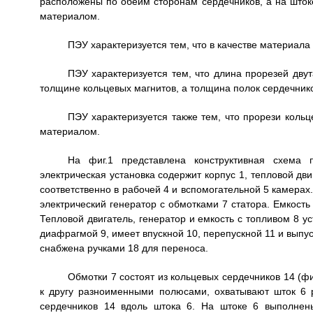
расположены по обеим сторонам сердечников, а на што
материалом.
ПЭУ характеризуется тем, что в качестве материала
ПЭУ характеризуется тем, что длина прорезей дву
толщине кольцевых магнитов, а толщина полок сердечник
ПЭУ характеризуется также тем, что прорези коль
материалом.
На фиг.1 представлена конструктивная схема п
электрическая установка содержит корпус 1, тепловой д
соответственно в рабочей 4 и вспомогательной 5 камера
электрический генератор с обмотками 7 статора. Емкост
Тепловой двигатель, генератор и емкость с топливом 8 у
диафрагмой 9, имеет впускной 10, перепускной 11 и выпус
снабжена ручками 18 для переноса.
Обмотки 7 состоят из кольцевых сердечников 14 (ф
к другу разноименными полюсами, охватывают шток 6
сердечников 14 вдоль штока 6. На штоке 6 выполнен