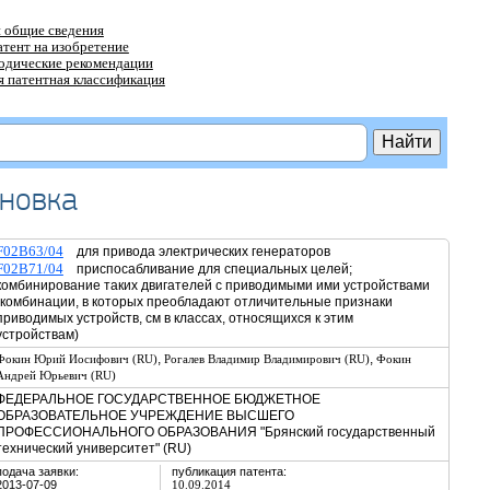
 общие сведения
атент на изобретение
тодические рекомендации
 патентная классификация
ановка
F02B63/04
для привода электрических генераторов
F02B71/04
приспосабливание для специальных целей;
комбинирование таких двигателей с приводимыми ими устройствами
(комбинации, в которых преобладают отличительные признаки
приводимых устройств, см в классах, относящихся к этим
устройствам)
,
,
Фокин Юрий Иосифович (RU)
Рогалев Владимир Владимирович (RU)
Фокин
Андрей Юрьевич (RU)
ФЕДЕРАЛЬНОЕ ГОСУДАРСТВЕННОЕ БЮДЖЕТНОЕ
ОБРАЗОВАТЕЛЬНОЕ УЧРЕЖДЕНИЕ ВЫСШЕГО
ПРОФЕССИОНАЛЬНОГО ОБРАЗОВАНИЯ "Брянский государственный
технический университет" (RU)
подача заявки:
публикация патента:
2013-07-09
10.09.2014