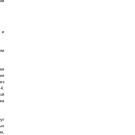
ым
 и
ым
ая
ми
ез
4.
ой
ка
уг
ых
м,