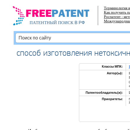
Терминология и
Как получить п
Роспатент - ме
Международная
В РФ
ПАТЕНТНЫЙ ПОИСК
способ изготовления нетоксич
Классы МПК:
Автор(ы):
Патентообладатель(и):
Приоритеты: