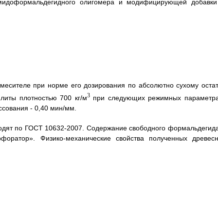
амидоформальдегидного олигомера и модифицирующей добавки
месителе при норме его дозирования по абсолютно сухому остат
3
литы плотностью 700 кг/м
при следующих режимных параметра
ссования - 0,40 мин/мм.
одят по ГОСТ 10632-2007. Содержание свободного формальдегида
форатор». Физико-механические свойства полученных древесн