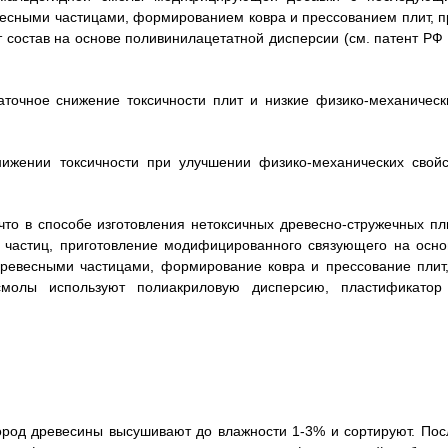
сными частицами, формированием ковра и прессованием плит, п
 состав на основе поливинилацетатной дисперсии (см. патент РФ
аточное снижение токсичности плит и низкие физико-механическ
ижении токсичности при улучшении физико-механических свойс
что в способе изготовления нетоксичных древесно-стружечных пли
х частиц, приготовление модифицированного связующего на осно
ревесными частицами, формирование ковра и прессование плит,
смолы используют полиакриловую дисперсию, пластификатор
ород древесины высушивают до влажности 1-3% и сортируют. Пос