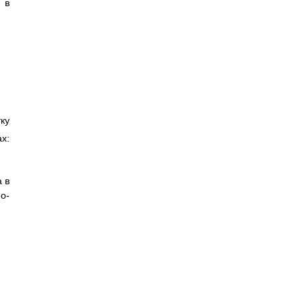
 в
ку
х:
 в
о-