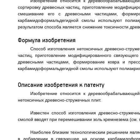
Изобретение относится к деревообрабатывающей
сортировку древесных частиц, приготовление модифици
смешивание его с древесными частицами, формиро
карбамидоформальдегидной смолы используют полиакр
результатом способа является снижение токсичности древе
Формула изобретения
Способ изготовления нетоксичных древесно-струже
частиц, приготовление модифицированного связующег
древесными частицами, формирование ковра и пресс
карбамидоформальдегидной смолы используют полиакрил
Описание изобретения к патенту
Изобретение относится к деревообрабатывающей
нетоксичных древесно-стружечных плит.
Известен способ изготовления древесно-стружечн
смолой вводят при перемешивании золь кремнезема (см. п
Наиболее близким технологическим решением являе
в добавлении в связующее на основе карбамидофо