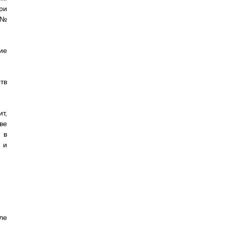
ри
 №
ие
тв
т,
ве
 в
 и
ле