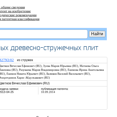
 общие сведения
атент на изобретение
тодические рекомендации
 патентная классификация
ных древесно-стружечных плит
B27N3/02
из стружек
,
,
Цветков Вячеслав Ефимович (RU)
Зуева Мария Юрьевна (RU)
Мачнева Ольга
,
,
Павловна (RU)
Разуваева Мария Владимировна (RU)
Екимова Ирина Анатольевна
,
,
,
(RU)
Екимов Никита Юрьевич (RU)
Балюков Василий Васильевич (RU)
Фахретдинов Харис Абдулхакович (RU)
Цветков Вячеслав Ефимович (RU)
подача заявки:
публикация патента:
2013-04-25
10.09.2014