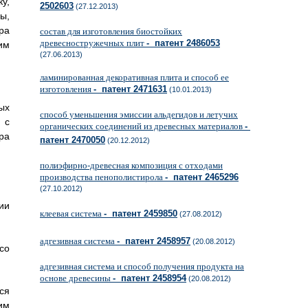
у,
2502603
(27.12.2013)
ы,
ра
состав для изготовления биостойких
древесностружечных плит
- патент 2486053
им
(27.06.2013)
ламинированная декоративная плита и способ ее
изготовления
- патент 2471631
(10.01.2013)
ых
способ уменьшения эмиссии альдегидов и летучих
 с
органических соединений из древесных материалов
-
ра
патент 2470050
(20.12.2012)
полиэфирно-древесная композиция с отходами
производства пенополистирола
- патент 2465296
(27.10.2012)
ии
клеевая система
- патент 2459850
(27.08.2012)
адгезивная система
- патент 2458957
(20.08.2012)
со
адгезивная система и способ получения продукта на
основе древесины
- патент 2458954
(20.08.2012)
ся
им