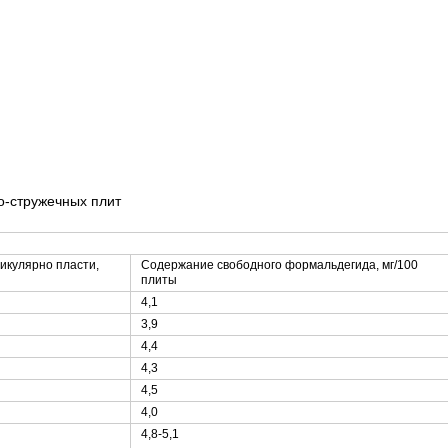
о-стружечных плит
икулярно пласти,
Содержание свободного формальдегида, мг/100
плиты
4,1
3,9
4,4
4,3
4,5
4,0
4,8-5,1