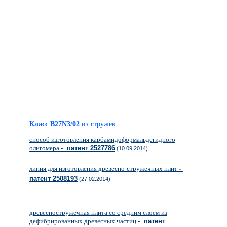
Класс B27N3/02
из стружек
способ изготовления карбамидоформальдегидного
олигомера
- патент 2527786
(10.09.2014)
линия для изготовления древесно-стружечных плит
-
патент 2508193
(27.02.2014)
древесностружечная плита со средним слоем из
дефибрированных древесных частиц
- патент