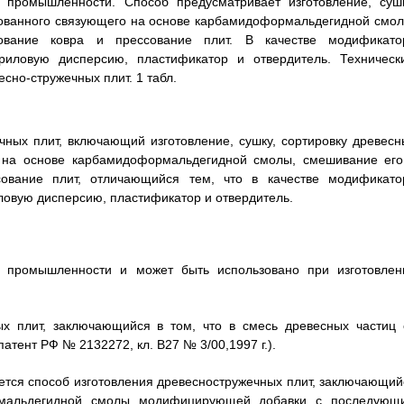
 промышленности. Способ предусматривает изготовление, сушк
рованного связующего на основе карбамидоформальдегидной смол
вание ковра и прессование плит. В качестве модификато
иловую дисперсию, пластификатор и отвердитель. Техническ
сно-стружечных плит. 1 табл.
чных плит, включающий изготовление, сушку, сортировку древесн
о на основе карбамидоформальдегидной смолы, смешивание его
ование плит, отличающийся тем, что в качестве модификато
овую дисперсию, пластификатор и отвердитель.
 промышленности и может быть использовано при изготовлен
ых плит, заключающийся в том, что в смесь древесных частиц 
атент РФ № 2132272, кл. B27 № 3/00,1997 г.).
тся способ изготовления древесностружечных плит, заключающий
рмальдегидной смолы модифицирующей добавки с последующ