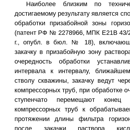
Наиболее близким по технич
достигаемому результату является сп
обработки призабойной зоны гориз
(патент РФ № 2278966, МПК E21B 43/27
г., опубл. в бюл. № 18), включаю
закачку в призабойную зону раствор
очередность обработки устанавл
интервала к интервалу, ближайшем
стволу скважины, закачку ведут чер
компрессорных труб, при обработке о
ступенчато перемещают конец 
компрессорных труб к обрабатывае
протяжении длины фильтра горизон
после закачки раствора ки