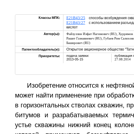
E21B43/25
Классы МПК:
способы возбуждения скв
E21B43/27
с использованием разъед
кислот
,
Автор(ы):
Файзуллин Илфат Нагимович (RU)
Хуррямов 
,
Рашит Газнавиевич (RU)
Губаев Рим Салихов
Баширович (RU)
Открытое акционерное общество "Татн
Патентообладатель(и):
подача заявки:
публикация 
Приоритеты:
2013-05-15
27.08.2014
Изобретение относится к нефтян
может найти применение при обработ
в горизонтальных стволах скважин, п
битумов и разрабатываемых термич
устье скважины нижний конец колонн