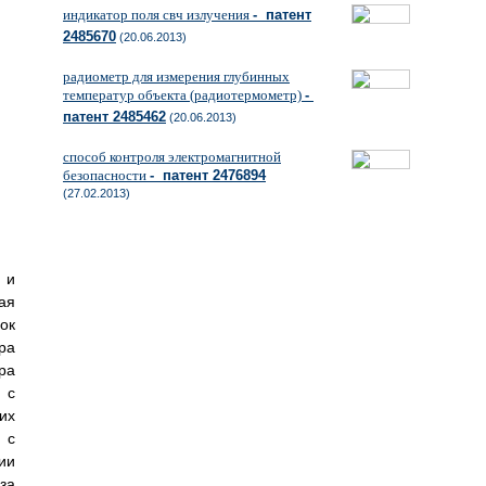
индикатор поля свч излучения
- патент
2485670
(20.06.2013)
радиометр для измерения глубинных
температур объекта (радиотермометр)
-
патент 2485462
(20.06.2013)
способ контроля электромагнитной
безопасности
- патент 2476894
(27.02.2013)
 и
ая
ок
ра
ра
 с
их
 с
ии
за