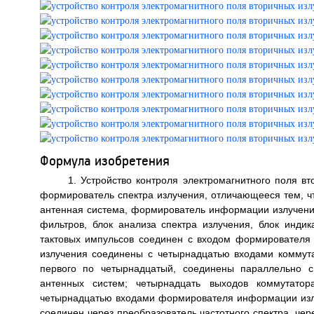
Формула изобретения
1. Устройство контроля электромагнитного поля в
формирователь спектра излучения, отличающееся тем, 
антенная система, формирователь информации излучения 
фильтров, блок анализа спектра излучения, блок индик
тактовых импульсов соединен с входом формирователя 
излучения соединены с четырнадцатью входами коммута
первого по четырнадцатый, соединены параллельно 
антенных систем; четырнадцать выходов коммутатор
четырнадцатью входами формирователя информации изл
соединен через преобразователь частотного спектра, чер