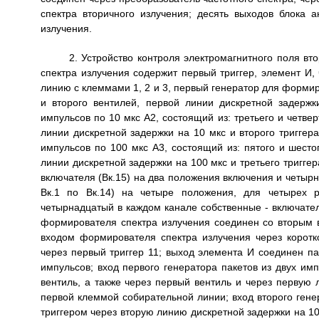
спектра вторичного излучения; десять выходов блока 
излучения.
2. Устройство контроля электромагнитного поля вторичных излучателей по п.1, отличающееся тем, что формирователь спектра излучения содержит первый триггер, элемент И, четырнадцать линий дискретной задержки на 20 мс, собирательную линию с клеммами 1, 2 и 3, первый генератор для формирования пакета из двух импульсов по 1 мкс A1, состоящий из: первого и второго вентилей, первой линии дискретной задержки на 1 мкс; второй генератор для формирования пакета из двух импульсов по 10 мкс А2, состоящий из: третьего и четвертого вентилей, второй линии дискретной задержки на 10 мс, третьей линии дискретной задержки на 10 мкс и второго триггера 13 на 10 мкс; третий генератор для формирования пакета из двух импульсов по 100 мкс A3, состоящий из: пятого и шестого вентилей, четвертой линии дискретной задержки на 10 мс, пятой линии дискретной задержки на 100 мкс и третьего триггера на 100 мкс; коммутатор импульсов А4, состоящий из: пятнадцатого включателя (Вк.15) на два положения включения и четырнадцати каналов, причем в каждом канале собственный включатель (с Вк.1 по Вк.14) на четыре положения, для четырех режимов работы, в тринадцати каналах, начиная со второго по четырнадцатый в каждом канале собственные - включатель, вентиль и две линии дискретной задержки; при этом первый вход формирователя спектра излучения соединен со вторым входом элемента И, а первый вход элемента И соединен с первым входом формирователя спектра излучения через короткозамкнутые клеммы «а» и «б» шестнадцатого включателя (Пуск) и через первый триггер 11; выход элемента И соединен параллельно с входами первого А1 и второго А2 генераторов пакетов импульсов; вход первого генератора пакетов из двух импульсов по 1 мкс А1 соединен с выходом параллельно через второй вентиль, а также через первый вентиль и через первую линию задержки на 1 мкс, выход первого генератора А1 соединен с первой клеммой собирательной линии; вход второго генератора пакетов из двух импульсов по 10 мкс А2 соединен со вторым триггером через вторую линию дискретной задержки на 10 мс, выход второго триггера соединен с выходом второго генератора пакетов через третий вентиль, через третью линию дискретной задержки на 10 мкс и параллельно через четвертый вентиль, выход второго генератора пакетов из двух импульсов 10 мкс А2 соединен со второй клеммой собирательной линии и параллельно с входом третьего генератора пакетов из двух импульсов по 100 мкс A3; вход третьего генератора пакетов из двух импульсов 100 мкс A3 соединен с третьим триггером через четвертую линию дискретной задержки на 10 мс, выход третьего триггера соединен с выходом третьего генератора через пятый вентиль, через пятую линию дискретной задержки на 100 мкс и параллельно через шестой вентиль, выход третьего генератора пакетов из двух импульсов по 100 мкс соединен с третьей клеммой собирательной линии; вход коммутатора импульсов А4 соединен с собирательной линией; вход коммутатора импульсов А4 соединен параллельно с четырнадцатью выходами формирователя спектра излучения через четырнадцать каналов: в первом канале - вход коммутатора импульсов соединен параллельно к четвертой, к третьей клеммам первого включателя непосредственно, а ко второй клемме первого включателя через вторую клемму пятнадцатого включателя на два положения (два положения, при которых включена вторая клемма или выключена вторая клемма от входа коммутатора), вторая клемма первого включателя соединена параллельно ко вторым клеммам всех тринадцати включателей, нулевая клемма первого включателя соединена с первым выходом формирователя спектра излучения; во втором канале - вход коммутатора импульсов А4 соединен параллельно к четвертой клемме второго включателя через седьмой вентиль, через шестую линию дискретной задержки на 10 мс и через седьмую линию дискретной задержки на 20 мс, а к третьей клемме второго включателя через седьмой вентиль и через шестую линию дискретной задержки на 10 мс, нулевая клемма второго включателя соединена со вторым выходом формирователя спектра излучения; в третьем канале - вход коммутатора импульсов А4 соединен параллельно к четвертой клемме третьего включателя через восьмой вентиль, через восьмую линию дискретной задержки на 20 мс и через