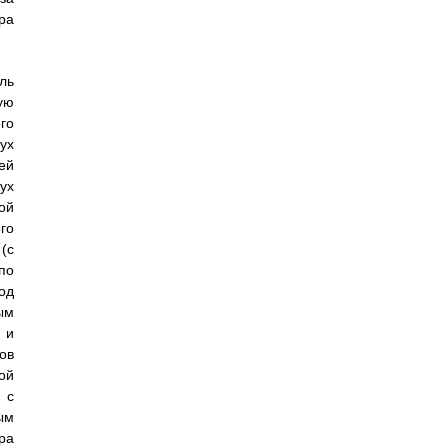
ра
идцатую линию дискретной задержки на 130 мс, нулевая клемма четырнадцатого включателя соединена с четырнадцатым выходом формирователя спектра излучения, параллельно нул