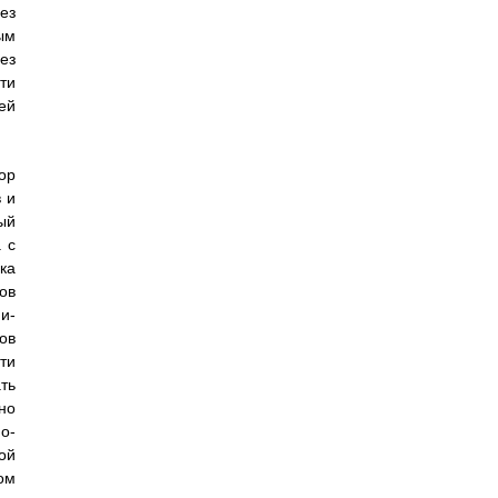
моста соединен со вторым выходом блока управления приемо-передающей антенной системой, выход этого передающего моста соединен параллельно с четырнадцатым входом-выходом