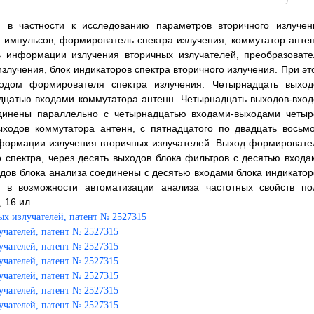
, в частности к исследованию параметров вторичного излучен
х импульсов, формирователь спектра излучения, коммутатор антен
 информации излучения вторичных излучателей, преобразовате
 излучения, блок индикаторов спектра вторичного излучения. При э
одом формирователя спектра излучения. Четырнадцать выход
дцатью входами коммутатора антенн. Четырнадцать выходов-вход
единены параллельно с четырнадцатью входами-выходами четыр
ходов коммутатора антенн, с пятнадцатого по двадцать восьмо
формации излучения вторичных излучателей. Выход формировате
 спектра, через десять выходов блока фильтров с десятью входа
одов блока анализа соединены с десятью входами блока индикатор
ся в возможности автоматизации анализа частотных свойств по
 16 ил.