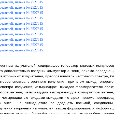
торичных излучателей, содержащее генератор тактовых импульсов
что дополнительно введены коммутатор антенн, приемо-передающ
вторичных излучателей, преобразователь частотного спектра, бл
аторов спектра вторичного излучения, при этом выход генерато
спектра излучения; четырнадцать выходов формирователя спект
тора антенн; четырнадцать выходов-входов коммутатора антенн,
с четырнадцатью входами-выходами четырех приемо-передающ
а антенн, с пятнадцатого по двадцать восьмой, соединены
учения вторичных излучателей; выход формирователя информац
ез десять выходов блока фильтров с десятью входами блока анали