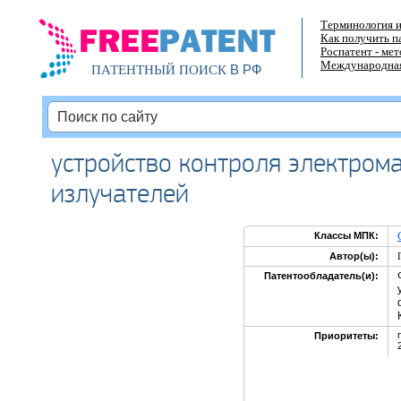
Терминология и
Как получить п
Роспатент - ме
Международная
В РФ
ПАТЕНТНЫЙ ПОИСК
устройство контроля электром
излучателей
Классы МПК:
Автор(ы):
Патентообладатель(и):
Приоритеты: