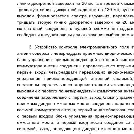
3. Устройство контроля электромагнитного поля вторичных излучателей по п.2, отличающееся тем, что коммутатор антенн содержит: четырнадцать приемных диодно-емкостных мостов, четырнадцать передающих диодно-емкостных мостов и блок управления приемо-передающей антенной системой, при этом четырнадцать входов с первого по четырнадцатый коммутатора антенн соединены параллельно со вторыми входами четырнадцати передающих диодно-емкостных мостов, а с первые входы четырнадцати передающих диодно-емкостных мостов параллельно соединены со вторым выходом блока управления приемо-передающей антенной системой; выходы четырнадцати передающих диодно-емкостных мостов соединены параллельно со вторыми входами четырнадцати приемных диодно-емкостных мостов и с четырнадцатью входами-выходами с первого по четырнадцатый коммутатора антенн; первые входы четырнадцати приемных диодно-емкостных мостов соединены параллельно с первым выход блока управления приемо-передающей антенной системой; выходы четырнадцати приемных диодно-емкостных мостов соединены параллельно с четырнадцатью выходами начиная с пятнадцатого по двадцать восьмой коммутатора антенн; первый канал образован соединением - первый вход коммутатора антенн соединен параллельно с первым входом блока управления приемо-передающей антенной системой и со вторым входом передающего диодно-емкостного моста, а первый вход моста соединен со вторым выходом блока управления приемо-передающей антенной системой, выход передающего диодно-емкостного моста первого канала соединен параллельно с первым входом-выходом коммутатора антенн, а через второй вход приемного диодно-емкостного моста с пятнадцатым выходом коммутатора антенн, первый вход этого приемного диодно-емкостных моста соединен с первым выходом блока управления приемо-передающей антенной системой; второй канал - второй вход коммутатора антенн соединен параллельно со вторым входом блока управления приемо-передающей антенной системой и со вторым входом передающего диодно-емкостного моста, а первый вход передающего моста соединен со вторым выходом блока управления приемо-передающей антенной системой, выход этого передающего моста соединен параллельно со вторым входом-выходом коммутатора антенн, а через второй вход приемного диодно-емкостного моста с шестнадцатым выходом коммутатора антенн, первый вход этого приемного моста соединен с первым выходом блока управления приемо-передающей антенной системой; третий канал - третий вход коммутатора антенн соединен параллельно с третьим входом блока управления приемо-передающей антенной системой и со вторым входом передающего диодно-емкостного моста, а первый вход этого передающего моста соединен со вторым выходом блока управления приемо-передающей антенной системой, выход передающего моста соединен параллельно с третьим входом-выходом коммутатора антенн, а через второй вход приемного диодно-емкостного моста с семнадцатым выходом коммутатора антенн, первый вход приемного моста соединен с первым выходом блока управления приемо-передающей антенной системой; четвертый канал - четвертый вход коммутатора антенн соединен параллельно с четвертым входом блока управления приемо-передающей антенной системой и со вторым входом передающего диодно-емкостного моста, а первый вход этого передающего моста соединен со вторым выходом блока управления приемо-передающей антенной системой, выход передающего моста соединен параллельно с четвертым входом-выходом коммутатора антенн, а через второй вход приемного диодно-емкостного моста с восемнадцатым выходом коммутатора антенн, первый вход этого приемного моста соединен с первым выходом блока управления приемо-передающей антенной системой; пятый канал - пятый вход коммутатора антенн соединен параллельно с пятым входом блока управления приемо-передающей антенной системой и со вторым входом передающего диодно-емкостного моста, а первый вход этого передающего моста соединен со вторым выходом блока управления приемо-передающей антенной системой, выход передающего моста соединен параллельно с пятым входом-выходом коммутатора антенн, а через второй вход приемного диодно-емкостного моста с девятнадцатым выходом коммутатора антенн, первый вход этого приемного моста соединен с первым