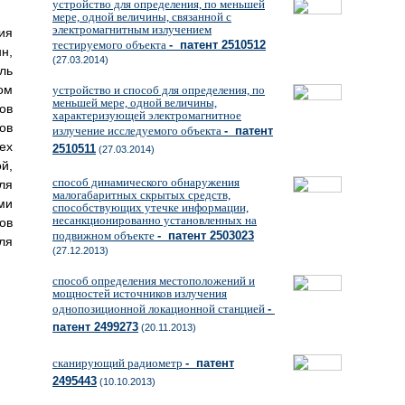
устройство для определения, по меньшей
мере, одной величины, связанной с
электромагнитным излучением
ия
тестируемого объекта
- патент 2510512
н,
(27.03.2014)
ль
том
устройство и способ для определения, по
меньшей мере, одной величины,
ов
характеризующей электромагнитное
ов
излучение исследуемого объекта
- патент
ех
2510511
(27.03.2014)
й,
способ динамического обнаружения
ля
малогабаритных скрытых средств,
ми
способствующих утечке информации,
несанкционированно установленных на
ов
подвижном объекте
- патент 2503023
ля
(27.12.2013)
способ определения местоположений и
мощностей источников излучения
однопозиционной локационной станцией
-
патент 2499273
(20.11.2013)
сканирующий радиометр
- патент
2495443
(10.10.2013)