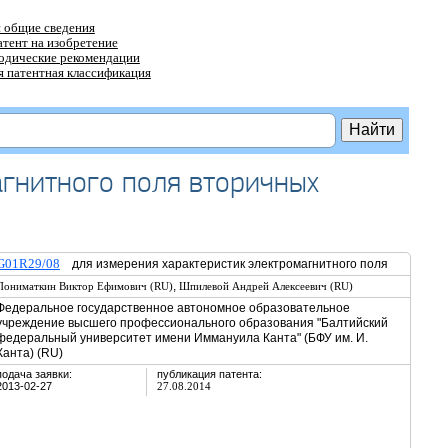
 общие сведения
атент на изобретение
тодические рекомендации
 патентная классификация
агнитного поля вторичных
G01R29/08
для измерения характеристик электромагнитного поля
,
Пониматкин Виктор Ефимович (RU)
Шпилевой Андрей Алексеевич (RU)
Федеральное государственное автономное образовательное
учреждение высшего профессионального образования "Балтийский
федеральный университет имени Иммануила Канта" (БФУ им. И.
Канта) (RU)
подача заявки:
публикация патента:
2013-02-27
27.08.2014