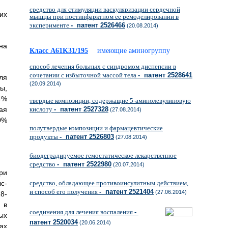
средство для стимуляции васкуляризации сердечной
их
мышцы при постинфарктном ее ремоделировании в
эксперименте
- патент 2526466
(20.08.2014)
на
Класс A61K31/195
имеющие аминогруппу
способ лечения больных с синдромом диспепсии в
сочетании с избыточной массой тела
- патент 2528641
ля
(20.09.2014)
ы,
4%
твердые композиции, содержащие 5-аминолевулиновую
вая
кислоту
- патент 2527328
(27.08.2014)
0%
полутвердые композиции и фармацевтические
продукты
- патент 2526803
(27.08.2014)
биодеградируемое гемостатическое лекарственное
средство
- патент 2522980
(20.07.2014)
ри
с-
средство, обладающее противоинсулитным действием,
и способ его получения
- патент 2521404
(27.06.2014)
8-
 в
соединения для лечения воспаления
-
ых
патент 2520034
(20.06.2014)
ах