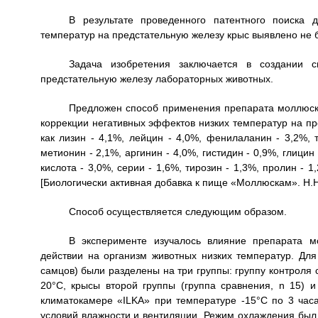
В результате проведенного патентного поиска 
температур на предстательную железу крыс выявлено не 
Задача изобретения заключается в создании с
предстательную железу лабораторных животных.
Предложен способ применения препарата моллюска
коррекции негативных эффектов низких температур на пре
как лизин - 4,1%, лейцин - 4,0%, фенилаланин - 3,2%, 
метионин - 2,1%, аргинин - 4,0%, гистидин - 0,9%, глицин
кислота - 3,0%, серии - 1,6%, тирозин - 1,3%, пролин - 
[Биологически активная добавка к пище «Моллюскам». Н.Н.
Способ осуществляется следующим образом.
В эксперименте изучалось влияние препарата м
действии на организм животных низких температур. Дл
самцов) были разделены на три группы: группу контроля 
20°C, крысы второй группы (группа сравнения, n 15) и
климатокамере «ILKA» при температуре -15°C по 3 час
условий влажности и вентиляции. Режим охлаждения был в