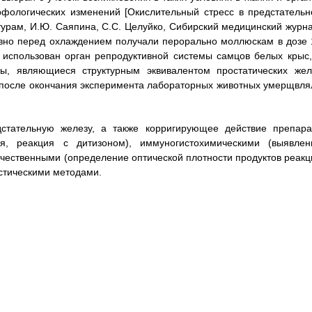
фологических изменений [Окислительный стресс в предстательн
турам, И.Ю. Саяпина, С.С. Целуйко, Сибирский медицинский журна
евно перед охлаждением получали перорально моллюскам в дозе 
л использован орган репродуктивной системы самцов белых крыс,
ы, являющиеся структурным эквивалентом простатических жел
и после окончания эксперимента лабораторных животных умерщвля
стательную железу, а также корригирующее действие препара
я, реакция с дитизоном), иммуногистохимическими (выявлен
чественными (определение оптической плотности продуктов реакц
стическими методами.