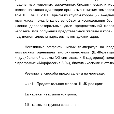
подопытных животных выраженных биохимических и мор
железе на этапах адаптации организма к низким темпера
Том 106, № 7, 2011]. Крысы из группы коррекции ежедн
мг/кг массы тела. В качестве объекта исследования бы
именно дорсолатеральные доли предстательной желез
человека. Для получения предстательной железы и кров
под тиопенталовым наркозом путем декапитации.
Негативные эффекты низких температур на пред
моллюскам оценивали гистохимическими (ШИК-реакци
индуцибельной формы NO-синтетазы и E-кадгерина), коли
в программе «Морфология 5.0»), биохимическими и стати
Результаты способа представлены на чертежах:
Фиг.1 - Предстательная железа. ШИК-реакция:
1а - крысы из группы контроля;
1б - крысы из группы сравнения;