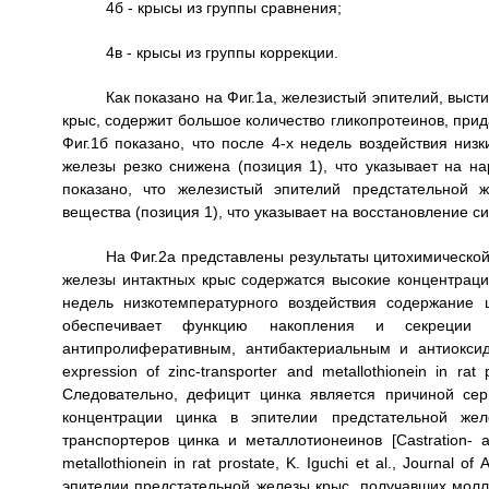
4б - крысы из группы сравнения;
4в - крысы из группы коррекции.
Как показано на Фиг.1а, железистый эпителий, вы
крыс, содержит большое количество гликопротеинов, при
Фиг.1б показано, что после 4-х недель воздействия низ
железы резко снижена (позиция 1), что указывает на н
показано, что железистый эпителий предстательной 
вещества (позиция 1), что указывает на восстановление с
На Фиг.2а представлены результаты цитохимической
железы интактных крыс содержатся высокие концентрации 
недель низкотемпературного воздействия содержание 
обеспечивает функцию накопления и секреции ц
антипролиферативным, антибактериальным и антиоксида
expression of zinc-transporter and metallothionein in rat 
Следовательно, дефицит цинка является причиной се
концентрации цинка в эпителии предстательной же
транспортеров цинка и металлотионеинов [Castration- an
metallothionein in rat prostate, K. Iguchi et al., Journal 
эпителии предстательной железы крыс, получавших молл