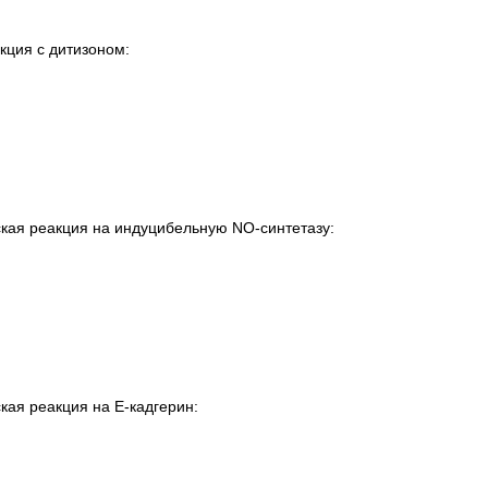
кция с дитизоном:
кая реакция на индуцибельную NO-синтетазу:
кая реакция на Е-кадгерин: