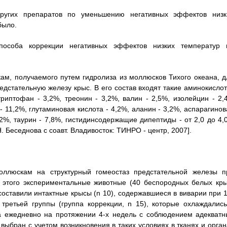
других препаратов по уменьшению негативных эффектов низк
было.
пособа коррекции негативных эффектов низких температур 
м, получаемого путем гидролиза из моллюсков Тихого океана, д
дстательную железу крыс. В его состав входят такие аминокислот
триптофан - 3,2%, треонин - 3,2%, валин - 2,5%, изолейцин - 2,
 - 11,2%, глутаминовая кислота - 4,2%, аланин - 3,2%, аспарагино
1,2%, таурин - 7,8%, гистидинсодержащие дипептиды - от 2,0 до 4,
 Беседнова с соавт. Владивосток: ТИНРО - центр, 2007].
оллюскам на структурный гомеостаз предстательной железы п
я этого экспериментальные животные (40 беспородных белых кры
составили интактные крысы (n 10), содержавшиеся в виварии при 1
 третьей группы (группа коррекции, n 15), которые охлаждались
а ежедневно на протяжении 4-х недель с соблюдением адекватн
ыбран с учетом возникновения в таких условиях в тканях и орган