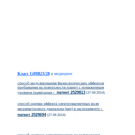
Класс G09B23/28
в медицине
способ моделирования физиологических эффектов
пребывания на поверхности планет с пониженным
уровнем гравитации
- патент 2529813
(27.09.2014)
способ оценки эффекта электромагнитных волн
миллиметрового диапазона (квч) в эксперименте
-
патент 2529694
(27.09.2014)
способ анатомо-хирургического моделирования