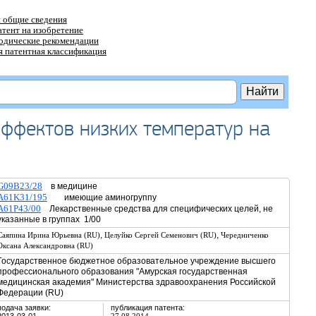
 общие сведения
атент на изобретение
тодические рекомендации
 патентная классификация
эффектов низких температур на
G09B23/28
в медицине
A61K31/195
имеющие аминогруппу
A61P43/00
Лекарственные средства для специфических целей, не
указанные в группах 1/00
,
,
Саяпина Ирина Юрьевна (RU)
Целуйко Сергей Семенович (RU)
Чередниченко
Оксана Александровна (RU)
Государственное бюджетное образовательное учреждение высшего
профессионального образования "Амурская государственная
медицинская академия" Министерства здравоохранения Российской
Федерации (RU)
подача заявки:
публикация патента: