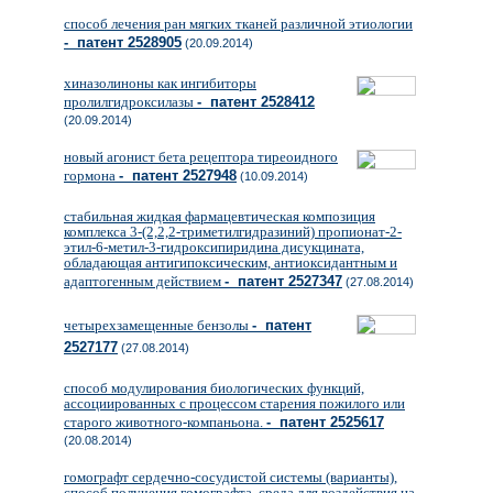
способ лечения ран мягких тканей различной этиологии
- патент 2528905
(20.09.2014)
хиназолиноны как ингибиторы
пролилгидроксилазы
- патент 2528412
(20.09.2014)
новый агонист бета рецептора тиреоидного
гормона
- патент 2527948
(10.09.2014)
стабильная жидкая фармацевтическая композиция
комплекса 3-(2,2,2-триметилгидразиний) пропионат-2-
этил-6-метил-3-гидроксипиридина дисукцината,
обладающая антигипоксическим, антиоксидантным и
адаптогенным действием
- патент 2527347
(27.08.2014)
четырехзамещенные бензолы
- патент
2527177
(27.08.2014)
способ модулирования биологических функций,
ассоциированных с процессом старения пожилого или
старого животного-компаньона.
- патент 2525617
(20.08.2014)
гомографт сердечно-сосудистой системы (варианты),
способ получения гомографта, среда для воздействия на