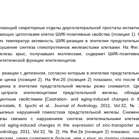
стилающий секреторные отделы дорсолатеральной простаты интактн
дающих цитоплазме клеток ШИК-позитивные свойства (позиция 1). 
ких температур активность ШИК-реакции в эпителии предстательн
арушение синтеза гликопротеинов железистыми клетками. На Фиг.
железы крыс, получавших моллюскам, содержит ШИК-позитивн
интетической функции эпителиоцитов.
 реакции с дитизоном, согласно которым в эпителии предстательн
цинка (позиция 2). На Фиг.2б (позиция 2) показано, что после 4
цинка в эпителии предстательной железы резко снижается. Ци
итрата эпителиоцитами предстательной железы, облада
нтным свойствами [Castration- and aging-induced changes in t
prostate, К. Iguchi et al., Journal of Andrology, 2011, Vol.32, № 
рьезных нарушений гомеостаза предстательной железы. Снижен
лезы связано с нарушением синтеза эпителиальными клетка
d aging-induced changes in the expression of zinc-transporter a
of Andrology, 2011, Vol.32, № 2]. На Фиг.2в (позиция 2) показано, чт
юскам, цинка содержится больше, чем у крыс из группы сравнени