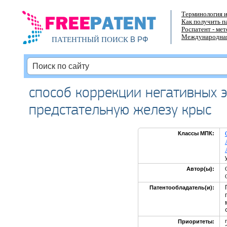
Терминология и
Как получить п
Роспатент - ме
Международная
В РФ
ПАТЕНТНЫЙ ПОИСК
способ коррекции негативных 
предстательную железу крыс
Классы МПК:
Автор(ы):
Патентообладатель(и):
Приоритеты: