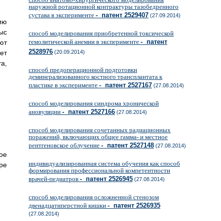
наружной ротационной контрактуры тазобедренного
сустава в эксперименте
- патент 2529407
(27.09.2014)
ию
ыс
способ моделирования приобретенной токсической
гемолитической анемии в эксперименте
- патент
ют
2528976
ет
(20.09.2014)
а,
способ предоперационной подготовки
деминерализованного костного трансплантата к
пластике в эксперименте
- патент 2527167
(27.08.2014)
способ моделирования синдрома хронической
ановуляции
- патент 2527166
(27.08.2014)
способ моделирования сочетанных радиационных
поражений, включающих общее гамма- и местное
рентгеновское облучение
- патент 2527148
(27.08.2014)
ое
индивидуализированная система обучения как способ
ре
формирования профессиональной компетентности
врачей-педиатров
- патент 2526945
(27.08.2014)
способ моделирования осложненной стенозом
двенадцатиперстной кишки
- патент 2526935
(27.08.2014)