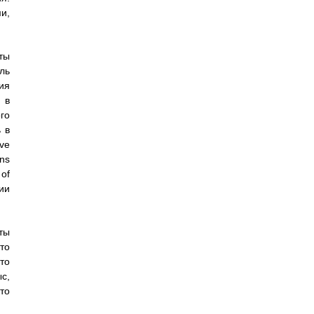
и,
ты
ль
ия
 в
го
 в
ive
ons
 of
ии
ты
то
то
с,
то