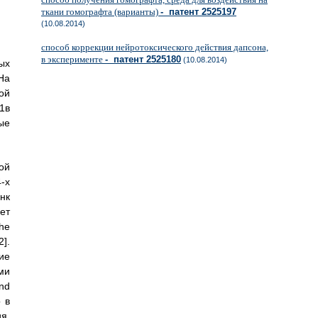
ткани гомографта (варианты)
- патент 2525197
(10.08.2014)
способ коррекции нейротоксического действия дапсона,
в эксперименте
- патент 2525180
(10.08.2014)
ых
На
ой
1в
ые
ой
-х
нк
ет
he
2].
ие
ми
nd
о в
я.