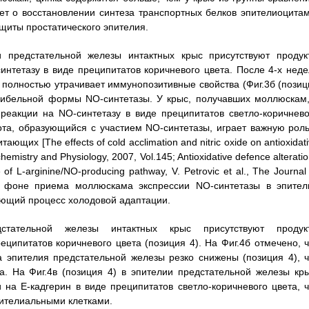
ет о восстановлении синтеза транспортных белков эпителиоцитам
щиты простатического эпителия.
и предстательной железы интактных крыс присутствуют продук
нтетазу в виде преципитатов коричневого цвета. После 4-х неде
 полностью утрачивает иммунопозитивные свойства (Фиг.3б (позиц
дуцибельной формы NO-синтетазы. У крыс, получавших моллюскам,
реакции на NO-синтетазу в виде преципитатов светло-коричнево
зота, образующийся с участием NO-синтетазы, играет важную роль
их [The effects of cold acclimation and nitric oxide on antioxidat
chemistry and Physiology, 2007, Vol.145; Antioxidative defence alterati
e of L-arginine/NO-producing pathway, V. Petrovic et al., The Journal
е на фоне приема моллюскама экспрессии NO-синтетазы в эпител
ающий процесс холодовой адаптации.
тательной железы интактных крыс присутствуют продук
ципитатов коричневого цвета (позиция 4). На Фиг.4б отмечено, ч
 эпителия предстательной железы резко снижены (позиция 4), ч
а. На Фиг.4в (позиция 4) в эпителии предстательной железы кры
на Е-кадгерин в виде преципитатов светло-коричневого цвета, ч
пителиальными клетками.