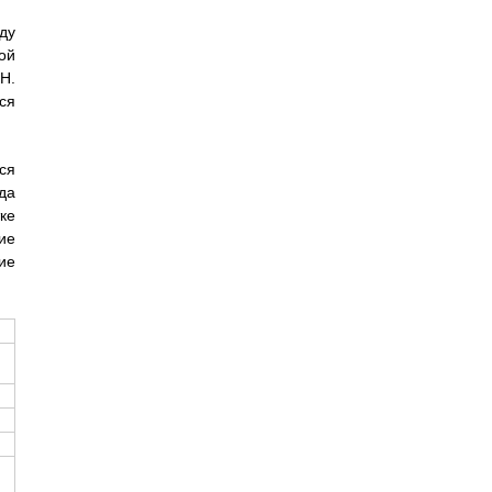
ду
ой
 H.
тся
ся
да
ке
ие
ие