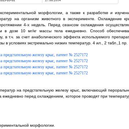
2013-03-01
27.08.2014
экспериментальной морфологии, а также к разработке и изучен
ератур на организм животного в эксперименте. Охлаждение кр
 протяжении 4-х недель. Перед сеансом охлаждения осуществля
 в дозе 10 мг/кг массы тела ежедневно. Способ обеспечива
, в т.ч. за счет анаболического эффекта используемого препарат
 в условиях экстремально низких температур. 4 ил., 2 табл.,1 пр.
мператур на предстательную железу крыс, включающий пероральн
ла ежедневно перед охлаждением, которое проводят при температу
спериментальной морфологии.