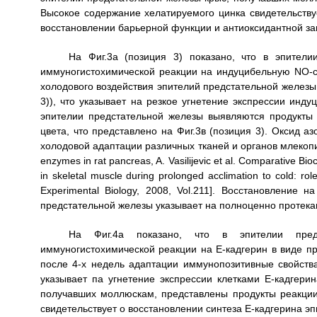
Высокое содержание хелатируемого цинка свидетельству
восстановлении барьерной функции и антиоксидантной за
На Фиг.3а (позиция 3) показано, что в эпители
иммуногистохимической реакции на индуцибельную NO-си
холодового воздействия эпителий предстательной железы
3)), что указывает на резкое угнетение экспрессии ин
эпителии предстательной железы выявляются продукты 
цвета, что представлено на Фиг.3в (позиция 3). Оксид а
холодовой адаптации различных тканей и органов млекопитающ
enzymes in rat pancreas, A. Vasilijevic et al. Comparative Bio
in skeletal muscle during prolonged acclimation to cold: rol
Experimental Biology, 2008, Vol.211]. Восстановлени
предстательной железы указывает на полноценно протек
На Фиг.4а показано, что в эпителии предс
иммуногистохимической реакции на Е-кадгерин в виде пре
после 4-х недель адаптации иммунопозитивные свойства
указывает па угнетение экспрессии клетками Е-кадгерин
получавших моллюскам, представлены продукты реакции 
свидетельствует о восстановлении синтеза Е-кадгерина э