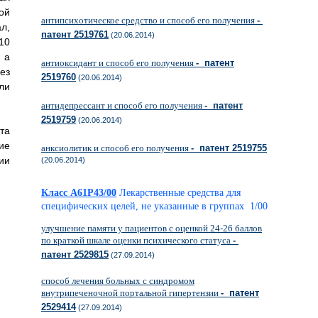
ой
антипсихотическое средство и способ его получения
-
л,
патент 2519761
(20.06.2014)
10
 а
антиоксидант и способ его получения
- патент
ез
2519760
(20.06.2014)
ли
антидепрессант и способ его получения
- патент
2519759
(20.06.2014)
та
ие
анксиолитик и способ его получения
- патент 2519755
ии
(20.06.2014)
Класс A61P43/00
Лекарственные средства для
специфических целей, не указанные в группах 1/00
улучшение памяти у пациентов с оценкой 24-26 баллов
по краткой шкале оценки психического статуса
-
патент 2529815
(27.09.2014)
способ лечения больных с синдромом
внутрипеченочной портальной гипертензии
- патент
2529414
(27.09.2014)