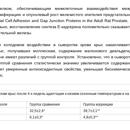
белком, обеспечивающим межклеточные взаимодействия меж
иферацию и опухолевый рост железистого эпителия предстательн
l Cell Adhesion and Gap Junction Proteins in the Adult Rat Prostate,
тельно, восстановление синтеза Е-кадгерина положительно сказывае
ательной железы.
и холодовом воздействии в сыворотке крови крыс накапливает
рыс, получавших моллюскам, содержание малонового диальдеги
не имеет различий с группой контроля. Установлено, что в сыворот
уппой сравнения статистически значимо увеличивается содержан
яет умеренные антиоксидантные свойства, уменьшая биохимическ
с.
рови крыс после 4-х недель адаптации к низким сезонным температурам и на
роля
Группа сравнения
Группа коррекции
32,5±2,4*
39,7±3,1**
6,1±0,3*
4,9±0,3**