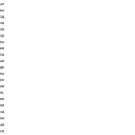
ых
ры
од
ни
ра
ор
ры
ки
ра
ые
де
ны
ен
ым
и,
ми
ом
на
ок
ца
ся