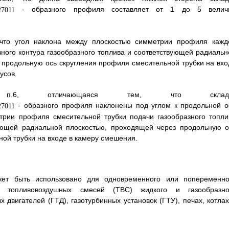
- образного профиля составляет от 1 до 5 велич
 что угол наклона между плоскостью симметрии профиля кажд
вного контура газообразного топлива и соответствующей радиальн
 продольную ось скругления профиля смесительной трубки на вхо
усов.
6, отличающаяся тем, что складк
- образного профиля наклонены под углом к продольной о
трии профиля смесительной трубки подачи газообразного топли
вующей радиальной плоскостью, проходящей через продольную о
ной трубки на входе в камеру смешения.
жет быть использовано для одновременного или попеременно
х топливовоздушных смесей (ТВС) жидкого и газообразно
 двигателей (ГТД), газотурбинных установок (ГТУ), печах, котлах