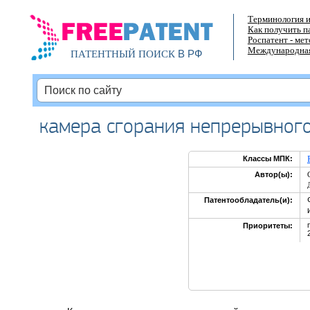
Терминология и
Как получить п
Роспатент - ме
Международная
В РФ
ПАТЕНТНЫЙ ПОИСК
камера сгорания непрерывного
Классы МПК:
Автор(ы):
Патентообладатель(и):
Приоритеты: