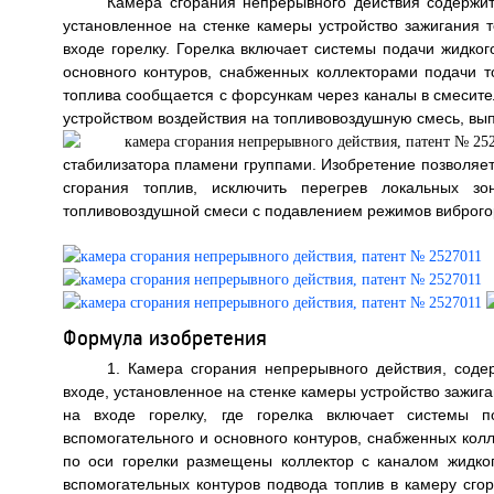
Камера сгорания непрерывного действия содержи
установленное на стенке камеры устройство зажигания
входе горелку. Горелка включает системы подачи жидког
основного контуров, снабженных коллекторами подачи т
топлива сообщается с форсункам через каналы в смесите
устройством воздействия на топливовоздушную смесь, в
стабилизатора пламени группами. Изобретение позволяет
сгорания топлив, исключить перегрев локальных з
топливовоздушной смеси с подавлением режимов виброгоре
Формула изобретения
1. Камера сгорания непрерывного действия, сод
входе, установленное на стенке камеры устройство зажи
на входе горелку, где горелка включает системы п
вспомогательного и основного контуров, снабженных кол
по оси горелки размещены коллектор с каналом жидког
вспомогательных контуров подвода топлив в камеру сго