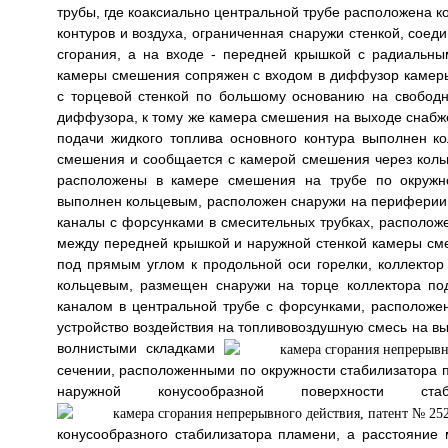
трубы, где коаксиально центральной трубе расположена к
контуров и воздуха, ограниченная снаружи стенкой, сое
сгорания, а на входе - передней крышкой с радиальны
камеры смешения сопряжен с входом в диффузор камер
с торцевой стенкой по большому основанию на свободн
диффузора, к тому же камера смешения на выходе снабже
подачи жидкого топлива основного контура выполнен 
смешения и сообщается с камерой смешения через кольц
расположены в камере смешения на трубе по окружнос
выполнен кольцевым, расположен снаружи на периферии
каналы с форсунками в смесительных трубках, располож
между передней крышкой и наружной стенкой камеры см
под прямым углом к продольной оси горелки, коллектор
кольцевым, размещен снаружи на торце коллектора по
каналом в центральной трубе с форсунками, расположе
устройство воздействия на топливовоздушную смесь на 
волнистыми складками
сечении, расположенными по окружности стабилизатора
наружной конусообразной поверхности с
конусообразного стабилизатора пламени, а расстояни