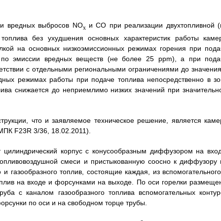
ии вредных выбросов NO
и СО при реализации двухтопливной (
x
 топлива без ухудшения основных характеристик работы каме
елкой на основных низкоэмиссионных режимах горения при пода
 по эмиссии вредных веществ (не более 25 ppm), а при пода
ветствии с отдельными региональными ограничениями до значения
дных режимах работы при подаче топлива непосредственно в зо
лива снижается до неприемлимо низких значений при значительн
трукции, что и заявляемое техническое решение, является каме
ПК F23R 3/36, 18.02.2011).
т цилиндрический корпус с конусообразным диффузором на вход
 топливовоздушной смеси и пристыкованную соосно к диффузору 
 и газообразного топлив, состоящие каждая, из вспомогательного
оплив на входе и форсунками на выходе. По оси горелки размеще
руба с каналом газообразного топлива вспомогательных контур
орсунки по оси и на свободном торце трубы.