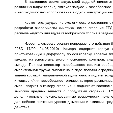
В настоящее время актуальной задачей является
различных видах топлив, включая жидкое и газообразное
и необходимостью использования в одной конструкции ка
Кроме того, ухудшение экологического состояния 
разработки экологически «чистых» камер сгорания ГТД
распыла жидкого или вдува газообразного топлив в задан
Известна камера сгорания непрерывного действия 
F23D 17/00, 24.05.2010). Камера содержит корпус
пристыкованную к диффузору по оси горелку. Горелка вк
каждая, из вспомогательного и основного контуров, с
выходе. Причем коллектор газообразного топлива сообщ
смесительная трубка выполнена в виде лопатки аэродин
задней кромкой, направленной вдоль канала подачи возду
и жидкое и/или газообразное топливо, которое распылив
смесь подают в камеру сгорания и поджигают воспламе
эмиссию вредных веществ с продуктами сгорания ГТУ
дополнительные неиспользованные возможности получе
дальнейшее снижение уровня дымления и эмиссии вред
действия.