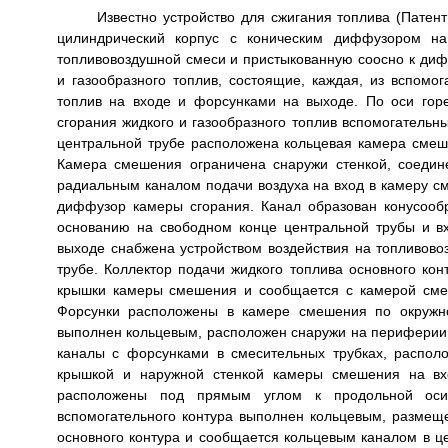
Известно устройство для сжигания топлива (Патен
цилиндрический корпус с коническим диффузором на 
топливовоздушной смеси и пристыкованную соосно к дифф
и газообразного топлив, состоящие, каждая, из вспомо
топлив на входе и форсунками на выходе. По оси гор
сгорания жидкого и газообразного топлив вспомогательн
центральной трубе расположена кольцевая камера смеше
Камера смешения ограничена снаружи стенкой, соеди
радиальным каналом подачи воздуха на вход в камеру с
диффузор камеры сгорания. Канал образован конусооб
основанию на свободном конце центральной трубы и 
выходе снабжена устройством воздействия на топливово
трубе. Коллектор подачи жидкого топлива основного ко
крышки камеры смешения и сообщается с камерой смеш
Форсунки расположены в камере смешения по окружнос
выполнен кольцевым, расположен снаружи на периферии
каналы с форсунками в смесительных трубках, распол
крышкой и наружной стенкой камеры смешения на вх
расположены под прямым углом к продольной оси 
вспомогательного контура выполнен кольцевым, размеще
основного контура и сообщается кольцевым каналом в ц