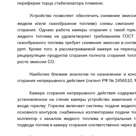
периферии торца стабилизатора пламени.
Устройство позволяет обеспечить снижение эмисс
жидком и/или газообразном топливе) схемы сжигания
сгорания. Однако работа камеры сгорания с такой гор
жидкого топлива не удовлетворяет требованиям ГОСТ
газообразного топлива требует снижения эмиссии в соот
ppm. Кроме того, в рассматриваемой камере на перехо
рециркуляции продуктов сгорания полнота сгорания топ
росте эмиссии СО.
Наиболее близким аналогом по назначению и конс
сгорания непрерывного действия (патент РФ № 2456510, М
Камера сгорания непрерывного действия содержи
установленное на стенке камеры устройство зажигания
входе горелку. Горелка включает системы подачи жидкого
основного контуров, снабженных коллекторами подачи т
коллектор с каналом жидкого топлива и центральная т
подвода топлив в камеру сгорания соответственно через ф