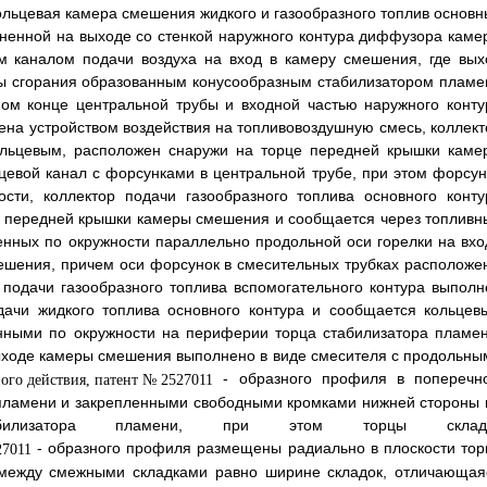
ольцевая камера смешения жидкого и газообразного топлив основн
диненной на выходе со стенкой наружного контура диффузора каме
м каналом подачи воздуха на вход в камеру смешения, где вых
ы сгорания образованным конусообразным стабилизатором пламе
ом конце центральной трубы и входной частью наружного конту
на устройством воздействия на топливовоздушную смесь, коллект
кольцевым, расположен снаружи на торце передней крышки каме
евой канал с форсунками в центральной трубе, при этом форсун
ти, коллектор подачи газообразного топлива основного конту
 передней крышки камеры смешения и сообщается через топливн
енных по окружности параллельно продольной оси горелки на вхо
ешения, причем оси форсунок в смесительных трубках расположе
 подачи газообразного топлива вспомогательного контура выполн
дачи жидкого топлива основного контура и сообщается кольцев
нными по окружности на периферии торца стабилизатора пламен
выходе камеры смешения выполнено в виде смесителя с продольны
- образного профиля в поперечн
 пламени и закрепленными свободными кромками нижней стороны 
табилизатора пламени, при этом торцы склад
- образного профиля размещены радиально в плоскости тор
е между смежными складками равно ширине складок, отличающая