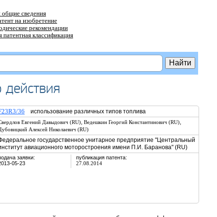
 общие сведения
атент на изобретение
тодические рекомендации
 патентная классификация
 действия
F23R3/36
использование различных типов топлива
,
,
Свердлов Евгений Давыдович (RU)
Ведешкин Георгий Константинович (RU)
Дубовицкий Алексей Николаевич (RU)
Федеральное государственное унитарное предприятие "Центральный
институт авиационного моторостроения имени П.И. Баранова" (RU)
подача заявки:
публикация патента:
2013-05-23
27.08.2014