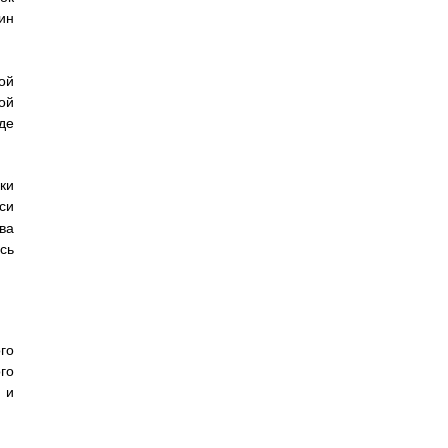
ин
ой
ой
де
и
си
ва
сь
го
го
 и