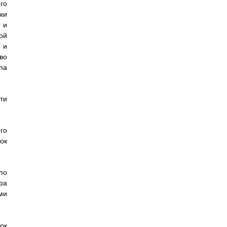
го
ки
 и
ой
 и
во
па
ти
го
ок
по
ра
ми
ок