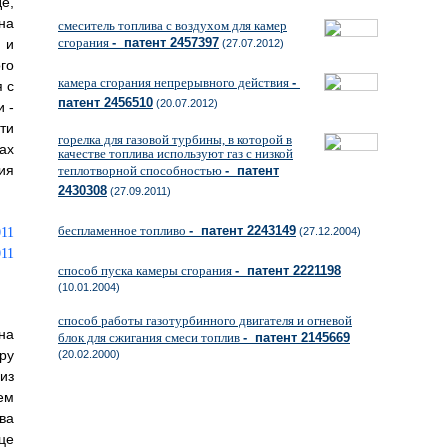
е,
на
смеситель топлива с воздухом для камер
сгорания
- патент 2457397
 и
(27.07.2012)
го
камера сгорания непрерывного действия
-
 с
патент 2456510
(20.07.2012)
ми
-
ти
горелка для газовой турбины, в которой в
ах
качестве топлива используют газ с низкой
ия
теплотворной способностью
- патент
2430308
(27.09.2011)
беспламенное топливо
- патент 2243149
(27.12.2004)
способ пуска камеры сгорания
- патент 2221198
(10.01.2004)
способ работы газотурбинного двигателя и огневой
на
блок для сжигания смеси топлив
- патент 2145669
ру
(20.02.2000)
из
ем
ва
це