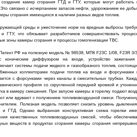
 создание камер сгорания ГТД и ГТУ, которые могут работать 
. Это связано с исчерпанием запасов нефти, удорожанием ее добы
меры сгорания имеющихся в наличии разных видов топлив.
окружающей среды и ужесточение норм на вредные выбросы требу
 и ГТУ, что обязывает разработчиков совершенствовать процес
ные зоны камеры сгорания и процессы гомогенизации ТВС.
(Патент РФ на полезную модель № 98538, МПК F23С 1/08, F23R 3/3
 с коническим диффузором на входе, устройство зажигания
лючает системы подачи жидкого и газообразного топлив, состоящи
набженных коллекторами подачи топлив на входе и форсунками 
ается с форсунками через каналы в смесительных трубках. Кажд
амического профиля со скругленной передней кромкой и утоненн
ха в камеру смешения. При запуске камеры в горелку подают возд
ают или вдувают с получением топливовоздушной смеси. Полученн
нителем. Полезная модель позволяет снизить уровень дымления
 и ГТД. Однако выбранная конструктивная схема горелки име
ния качественных топливовоздушных смесей, чтобы обеспечива
ных веществ в продуктах сгорания камеры сгорания непрерывно