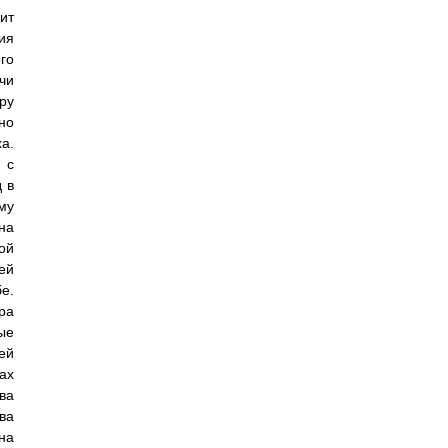
ит
ия
го
чи
ру
но
а.
 с
 в
му
на
ой
ей
е.
ра
ые
ей
ах
ва
ва
на