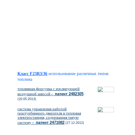
Класс F23R3/36
использование различных типов
топлива
топливная форсунка с изолирующей
воздушной завесой
- патент 2482305
(20.05.2013)
система управления работой
газотурбинного двигателя и тепловая
электростанция, содержащая такую
систему
- патент 2471082
(27.12.2012)