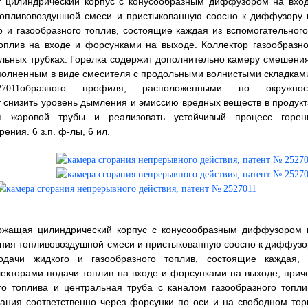
т цилиндрический корпус с конусообразным диффузором на вход
 топливовоздушной смеси и пристыкованную соосно к диффузору 
о и газообразного топлив, состоящие каждая из вспомогательного
оплив на входе и форсунками на выходе. Коллектор газообразно
льных трубках. Горелка содержит дополнительно камеру смешения
ыполненным в виде смесителя с продольными волнистыми складка
образного профиля, расположенными по окружнос
 снизить уровень дымления и эмиссию вредных веществ в продукт
он жаровой трубы и реализовать устойчивый процесс горен
ния. 6 з.п. ф-лы, 6 ил.
ержащая цилиндрический корпус с конусообразным диффузором 
гания топливовоздушной смеси и пристыкованную соосно к диффузо
одачи жидкого и газообразного топлив, состоящие каждая, 
лекторами подачи топлив на входе и форсунками на выходе, прич
о топлива и центральная труба с каналом газообразного топли
рания соответственно через форсунки по оси и на свободном тор