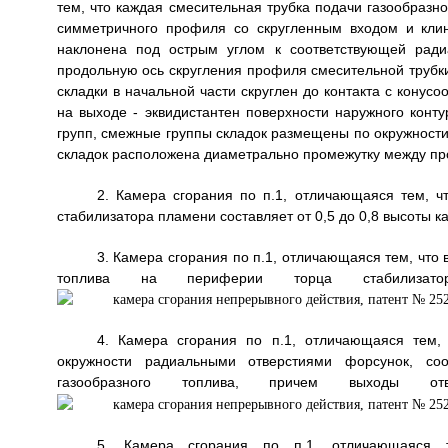
тем, что каждая смесительная трубка подачи газообразн
симметричного профиля со скругленным входом и кли
наклонена под острым углом к соответствующей ради
продольную ось скругления профиля смесительной трубк
складки в начальной части скруглен до контакта с конус
на выходе - эквидистантен поверхности наружного конт
групп, смежные группы складок размещены по окружности
складок расположена диаметрально промежутку между п
2. Камера сгорания по п.1, отличающаяся тем, ч
стабилизатора пламени составляет от 0,5 до 0,8 высоты 
3. Камера сгорания по п.1, отличающаяся тем, что
топлива на периферии торца стабилизат
4. Камера сгорания по п.1, отличающаяся тем,
окружности радиальными отверстиями форсунок, со
газообразного топлива, причем выходы о
5. Камера сгорания по п.1, отличающаяся 