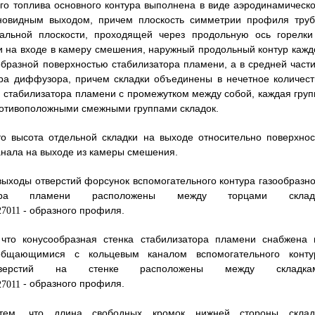
ого топлива основного контура выполнена в виде аэродинамическо
новидным выходом, причем плоскость симметрии профиля труб
альной плоскости, проходящей через продольную ось горелки
и на входе в камеру смешения, наружный продольный контур кажд
ообразной поверхностью стабилизатора пламени, а в средней части
ура диффузора, причем складки объединены в нечетное количест
 стабилизатора пламени с промежутком между собой, каждая груп
ротивоположными смежными группами складок.
то высота отдельной складки на выходе относительно поверхнос
канала на выходе из камеры смешения.
 выходы отверстий форсунок вспомогательного контура газообразно
ора пламени расположены между торцами склад
- образного профиля.
 что конусообразная стенка стабилизатора пламени снабжена 
общающимися с кольцевым каналом вспомогательного конту
тверстий на стенке расположены между складка
- образного профиля.
тем, что длина свободных кромок нижней стороны склад