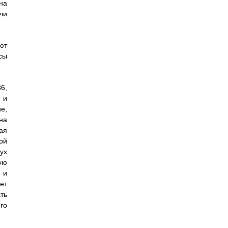
на
чи
ют
сы
6,
 и
е,
на
ая
ой
ух
ую
 и
ет
ть
го