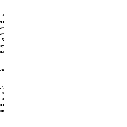
на
ры
че
че
 5
ну
ом
ра
е,
на
 и
ны
ов