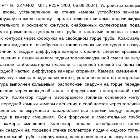
т РФ № 2270402, МПК F23R 3/00, 06.08.2004). Устройство содерж
входе, установленное на стенке камеры устройство зажиган
узору на входе горелку. Горелка включает системы подачи жидко
гательного и основного контуров, снабженных коллекторами пода
елки размещена центральная труба с каналами подвода в каме
ых контуров через форсунки на свободном торце трубы. Коаксиаль
ния жидкого и газообразного топлив основных контуров и воздух
ненной с входом диффузора камеры сгорания, спереди крышкой
мешения и сзади каналом подачи топливовоздушной смеси на вход
разным стабилизатором пламени с торцевой стенкой по большо
входной частью диффузора камеры сгорания. Камера смешения 
здушную смесь в виде завихрителя, установленного на центральн
нтура выполнен кольцевым, расположен снаружи на торце передн
ения через кольцевой канал с форсунками в центральной труб
ти. Коллектор подачи газообразного топлива основного конту
 передней крышки камеры смешения и сообщается через топливн
оженных по окружности параллельно оси горелки между передн
оде в камеру смешения. Оси форсунок в смесительных трубк
камеры смешения. Коллектор подачи газообразного топли
н снаружи на торцевой стенке коллектора подачи жидкого топли
ентральной трубе с форсунками, расположенными по окружности 