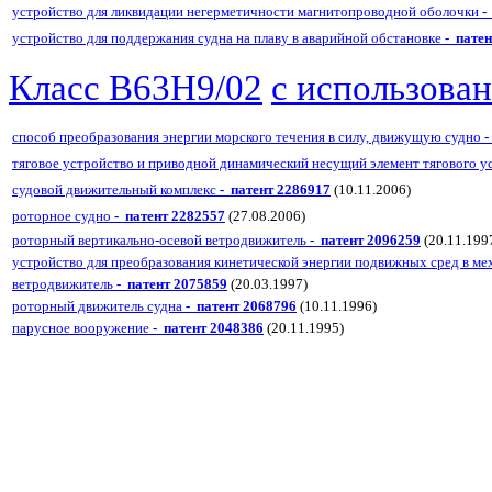
устройство для ликвидации негерметичности магнитопроводной оболочки
-
устройство для поддержания судна на плаву в аварийной обстановке
- пате
Класс B63H9/02
с использов
способ преобразования энергии морского течения в силу, движущую судно
-
тяговое устройство и приводной динамический несущий элемент тягового у
судовой движительный комплекс
- патент 2286917
(10.11.2006)
роторное судно
- патент 2282557
(27.08.2006)
роторный вертикально-осевой ветродвижитель
- патент 2096259
(20.11.199
устройство для преобразования кинетической энергии подвижных сред в м
ветродвижитель
- патент 2075859
(20.03.1997)
роторный движитель судна
- патент 2068796
(10.11.1996)
парусное вооружение
- патент 2048386
(20.11.1995)