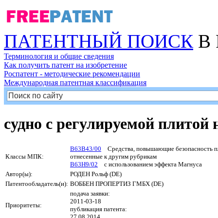
ПАТЕНТНЫЙ ПОИСК
В 
Терминология и общие сведения
Как получить патент на изобретение
Роспатент - методические рекомендации
Международная патентная классификация
судно с регулируемой плитой 
B63B43/00
Средства, повышающие безопасность пла
Классы МПК:
отнесенные к другим рубрикам
B63H9/02
с использованием эффекта Магнуса
Автор(ы):
РОДЕН Рольф (DE)
Патентообладатель(и):
ВОББЕН ПРОПЕРТИЗ ГМБХ (DE)
подача заявки:
2011-03-18
Приоритеты:
публикация патента:
27.08.2014