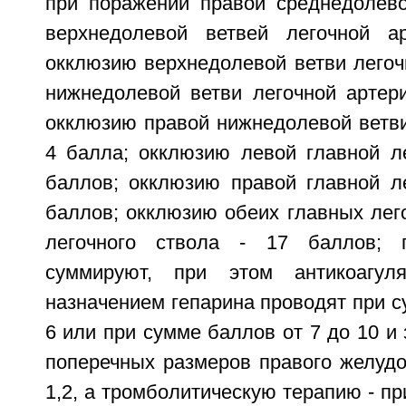
при поражении правой среднедолево
верхнедолевой ветвей легочной а
окклюзию верхнедолевой ветви легоч
нижнедолевой ветви легочной артери
окклюзию правой нижнедолевой ветви
4 балла; окклюзию левой главной ле
баллов; окклюзию правой главной ле
баллов; окклюзию обеих главных лег
легочного ствола - 17 баллов; 
суммируют, при этом антикоагул
назначением гепарина проводят при с
6 или при сумме баллов от 7 до 10 и
поперечных размеров правого желудо
1,2, а тромболитическую терапию - пр