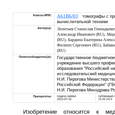
A61B6/03
Классы МПК:
томографы с пр
вычислительной техники
Автор(ы):
Леонтьев Станислав Геннадьеви
,
Александр Иванович (RU)
Мир
,
(RU)
Бардина Екатерина Алекс
,
Филипп Сергеевич (RU)
Бабак
(RU)
Государственное бюджетное
Патентообладатель(и):
учреждение высшего профе
образования "Российский н
исследовательский медицин
Н.И. Пирогова Министерств
Российской Федерации" (Г
Н.И. Пирогова Минздрава Ро
подача заявки:
публикация 
Приоритеты:
2013-07-10
20.08.2014
Изобретение относится к мед