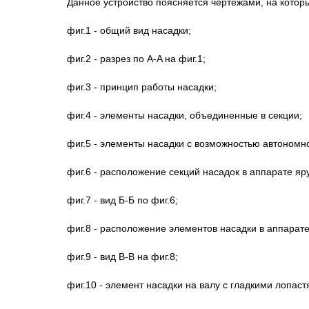
Данное устройство поясняется чертежами, на котор
фиг.1 - общий вид насадки;
фиг.2 - разрез по A-A на фиг.1;
фиг.3 - принцип работы насадки;
фиг.4 - элементы насадки, объединенные в секции;
фиг.5 - элементы насадки с возможностью автономн
фиг.6 - расположение секций насадок в аппарате яр
фиг.7 - вид Б-Б по фиг.6;
фиг.8 - расположение элементов насадки в аппарат
фиг.9 - вид B-B на фиг.8;
фиг.10 - элемент насадки на валу с гладкими лопаст