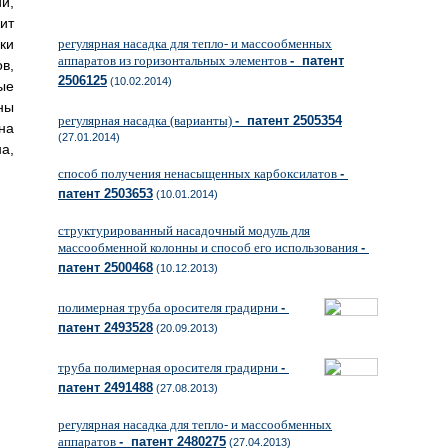
и,
ит
ки
регулярная насадка для тепло- и массообменных
аппаратов из горизонтальных элементов
- патент
в,
2506125
(10.02.2014)
ые
ны
регулярная насадка (варианты)
- патент 2505354
на
(27.01.2014)
а,
способ получения ненасыщенных карбоксилатов
-
патент 2503653
(10.01.2014)
структурированный насадочный модуль для
массообменной колонны и способ его использования
-
патент 2500468
(10.12.2013)
полимерная труба оросителя градирни
-
патент 2493528
(20.09.2013)
труба полимерная оросителя градирни
-
патент 2491488
(27.08.2013)
регулярная насадка для тепло- и массообменных
аппаратов
- патент 2480275
(27.04.2013)