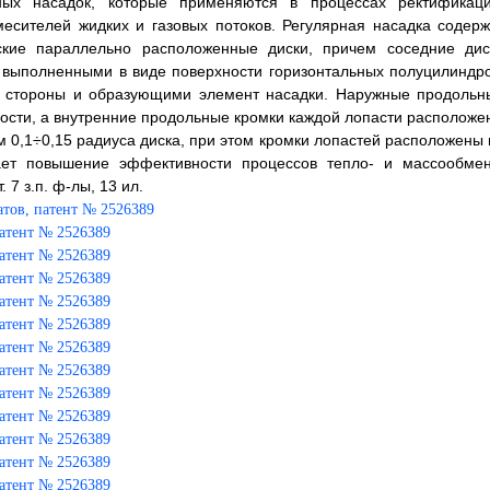
ных насадок, которые применяются в процессах ректификаци
смесителей жидких и газовых потоков. Регулярная насадка содерж
ские параллельно расположенные диски, причем соседние дис
выполненными в виде поверхности горизонтальных полуцилиндро
е стороны и образующими элемент насадки. Наружные продольн
ности, а внутренние продольные кромки каждой лопасти расположе
м 0,1÷0,15 радиуса диска, при этом кромки лопастей расположены 
ает повышение эффективности процессов тепло- и массообмен
7 з.п. ф-лы, 13 ил.