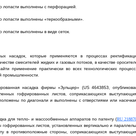
что лопасти выполнены с перфорацией.
что лопасти выполнены «теркообразными».
о лопасти выполнены в виде сеток.
ных насадок, которые применяются в процессах ректификаци
качестве смесителей жидких и газовых потоков, в качестве оросите
айти применение практически во всех технологических процесс
ей промышленности.
рированная насадка фирмы «Зульцер» (US 4643853, опубликова
овленных гофрированных листов, соприкасающихся выступающи
сположены по диагонали и выполнены с отверстиями или насечка
дка для тепло- и массообменных аппаратов по патенту (
RU 21887
ты гофрированных листов, установленных вертикально и параллель
онту в противоположные стороны, соприкасающихся выступающи