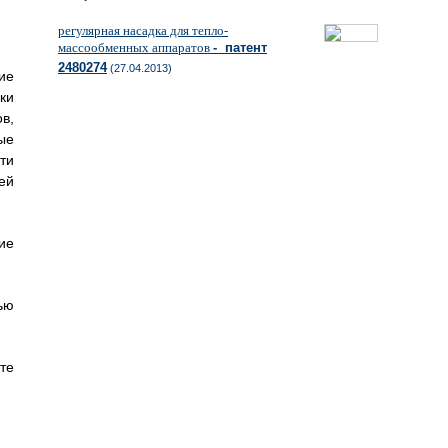
регулярная насадка для тепло-
массообменных аппаратов
- патент
2480274
(27.04.2013)
ие
ки
в,
ые
ти
ей
ие
ью
те