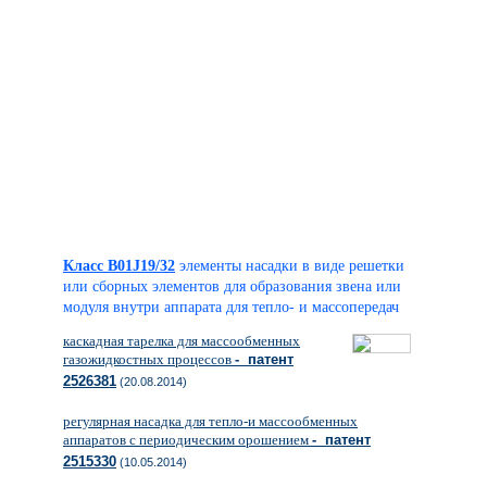
Класс B01J19/32
элементы насадки в виде решетки
или сборных элементов для образования звена или
модуля внутри аппарата для тепло- и массопередач
каскадная тарелка для массообменных
газожидкостных процессов
- патент
2526381
(20.08.2014)
регулярная насадка для тепло-и массообменных
аппаратов с периодическим орошением
- патент
2515330
(10.05.2014)