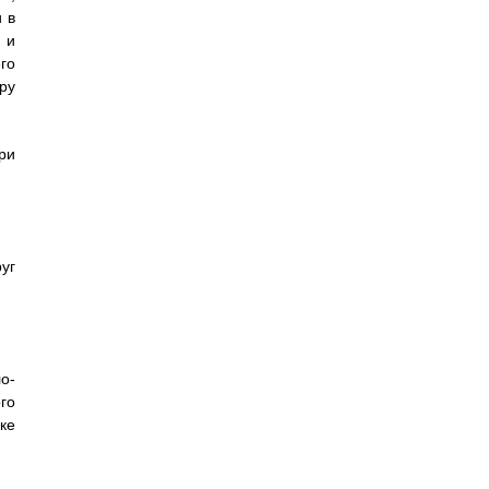
 в
 и
го
ру
ри
уг
о-
го
ке