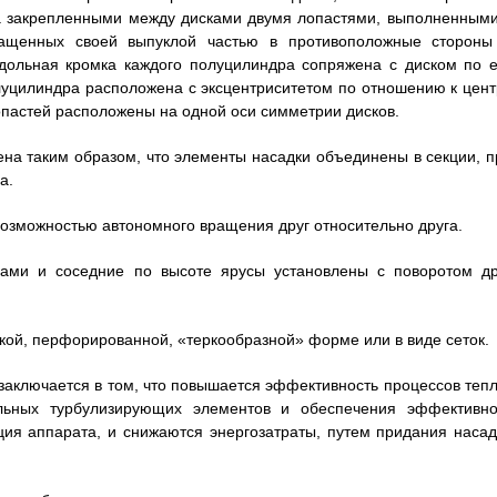
на закрепленными между дисками двумя лопастями, выполненными
ращенных своей выпуклой частью в противоположные стороны
дольная кромка каждого полуцилиндра сопряжена с диском по е
луцилиндра расположена с эксцентриситетом по отношению к цент
лопастей расположены на одной оси симметрии дисков.
на таким образом, что элементы насадки объединены в секции, п
а.
возможностью автономного вращения друг относительно друга.
сами и соседние по высоте ярусы установлены с поворотом др
кой, перфорированной, «теркообразной» форме или в виде сеток.
заключается в том, что повышается эффективность процессов тепл
льных турбулизирующих элементов и обеспечения эффективно
ция аппарата, и снижаются энергозатраты, путем придания насад