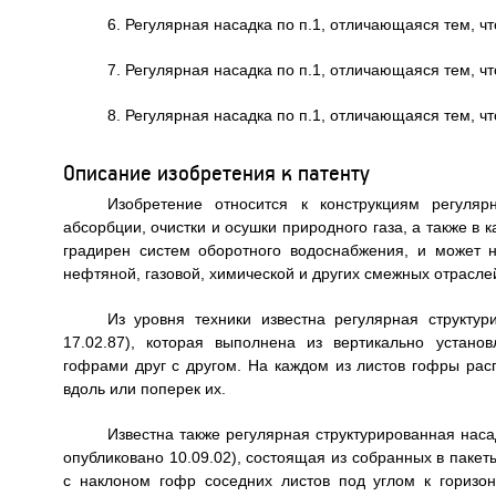
6. Регулярная насадка по п.1, отличающаяся тем, 
7. Регулярная насадка по п.1, отличающаяся тем, 
8. Регулярная насадка по п.1, отличающаяся тем, чт
Описание изобретения к патенту
Изобретение относится к конструкциям регуляр
абсорбции, очистки и осушки природного газа, а также в 
градирен систем оборотного водоснабжения, и может н
нефтяной, газовой, химической и других смежных отрасл
Из уровня техники известна регулярная структу
17.02.87), которая выполнена из вертикально устан
гофрами друг с другом. На каждом из листов гофры ра
вдоль или поперек их.
Известна также регулярная структурированная наса
опубликовано 10.09.02), состоящая из собранных в паке
с наклоном гофр соседних листов под углом к гориз