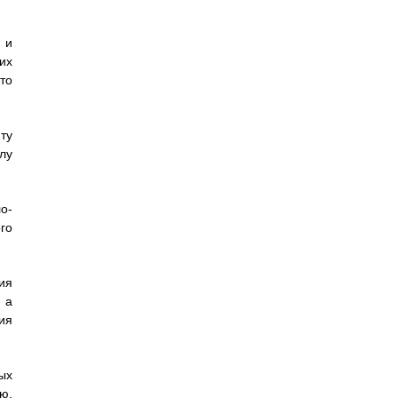
 и
их
то
ту
лу
о-
го
ия
 а
ия
ых
ю,