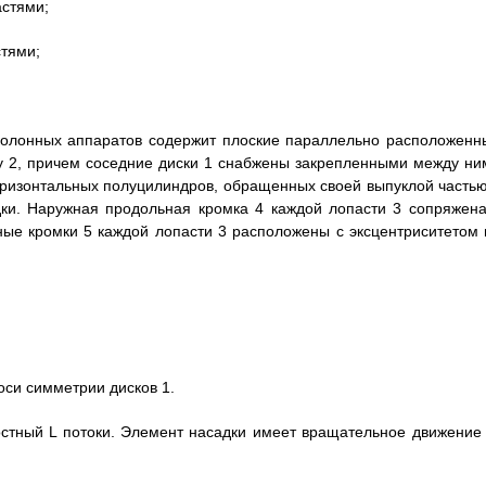
астями;
стями;
колонных аппаратов содержит плоские параллельно расположенн
лу 2, причем соседние диски 1 снабжены закрепленными между ни
оризонтальных полуцилиндров, обращенных своей выпуклой частью
ки. Наружная продольная кромка 4 каждой лопасти 3 сопряжена
ные кромки 5 каждой лопасти 3 расположены с эксцентриситетом 
оси симметрии дисков 1.
остный L потоки. Элемент насадки имеет вращательное движение