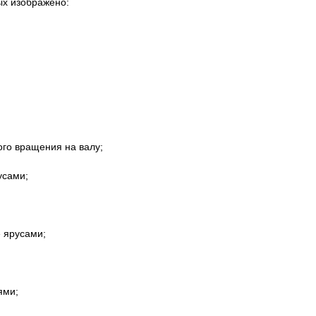
ых изображено:
ого вращения на валу;
усами;
е ярусами;
ями;