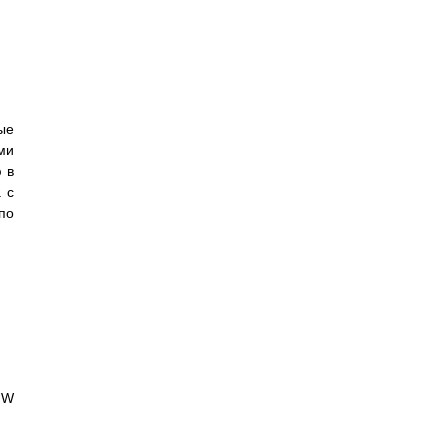
ые
ми
 в
 с
по
 W