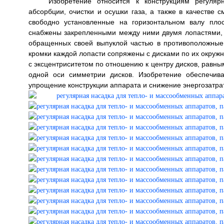
Изобретение относится к конструкциям регуляр
абсорбции, очистки и осушки газа, а также в качестве 
свободно установленные на горизонтальном валу пло
снабжены закрепленными между ними двумя лопастями, 
обращенных своей выпуклой частью в противоположны
кромки каждой лопасти сопряжены с дисками по их окруж
с эксцентриситетом по отношению к центру дисков, равны
одной оси симметрии дисков. Изобретение обеспечив
упрощение конструкции аппарата и снижение энергозатрат. 