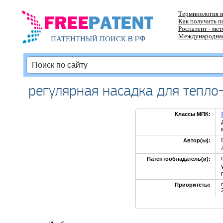
Терминология и
Как получить п
Роспатент - ме
Международная
В РФ
ПАТЕНТНЫЙ ПОИСК
регулярная насадка для тепло
Классы МПК:
Автор(ы):
Патентообладатель(и):
Приоритеты: