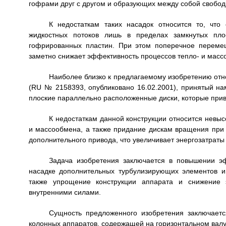
гофрами друг с другом и образующих между собой свобо
К недостаткам таких насадок относится то, что
жидкостных потоков лишь в пределах замкнутых пло
гофрированных пластин. При этом поперечное переме
заметно снижает эффективность процессов тепло- и масс
Наиболее близко к предлагаемому изобретению отн
(RU № 2158393, опубликовано 16.02.2001), принятый на
плоские параллельно расположенные диски, которые при
К недостаткам данной конструкции относится невыс
и массообмена, а также придание дискам вращения при
дополнительного привода, что увеличивает энергозатраты
Задача изобретения заключается в повышении э
насадке дополнительных турбулизирующих элементов и
также упрощение конструкции аппарата и снижение э
внутренними силами.
Сущность предложенного изобретения заключаетс
колонных аппаратов, содержащей на горизонтальном валу