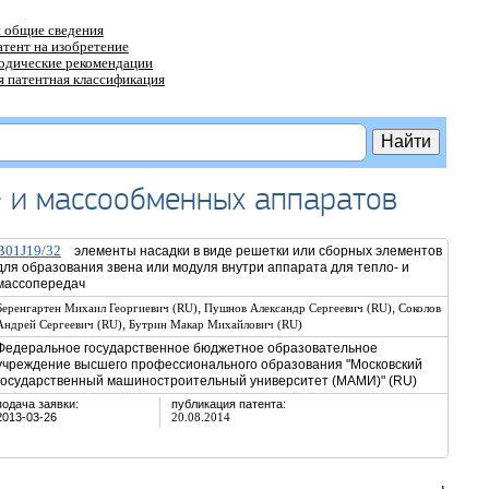
 общие сведения
атент на изобретение
тодические рекомендации
 патентная классификация
- и массообменных аппаратов
B01J19/32
элементы насадки в виде решетки или сборных элементов
для образования звена или модуля внутри аппарата для тепло- и
массопередач
,
,
Беренгартен Михаил Георгиевич (RU)
Пушнов Александр Сергеевич (RU)
Соколов
,
Андрей Сергеевич (RU)
Бутрин Макар Михайлович (RU)
Федеральное государственное бюджетное образовательное
учреждение высшего профессионального образования "Московский
государственный машиностроительный университет (МАМИ)" (RU)
подача заявки:
публикация патента:
2013-03-26
20.08.2014