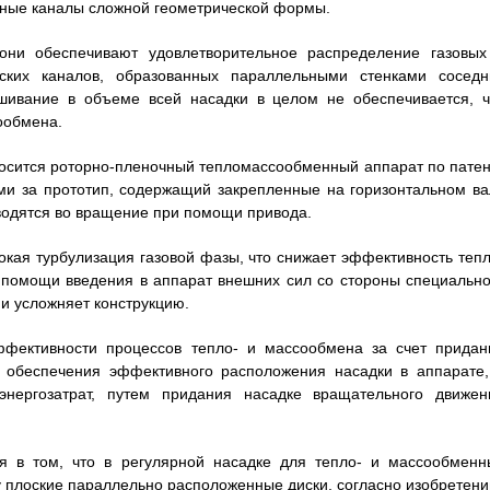
дные каналы сложной геометрической формы.
 они обеспечивают удовлетворительное распределение газовых
ских каналов, образованных параллельными стенками соседн
шивание в объеме всей насадки в целом не обеспечивается, ч
ообмена.
осится роторно-пленочный тепломассообменный аппарат по патен
ми за прототип, содержащий закрепленные на горизонтальном ва
водятся во вращение при помощи привода.
окая турбулизация газовой фазы, что снижает эффективность тепл
 помощи введения в аппарат внешних сил со стороны специально
 и усложняет конструкцию.
ффективности процессов тепло- и массообмена за счет придан
 обеспечения эффективного расположения насадки в аппарате,
нергозатрат, путем придания насадке вращательного движен
я в том, что в регулярной насадке для тепло- и массообменн
 плоские параллельно расположенные диски, согласно изобретени