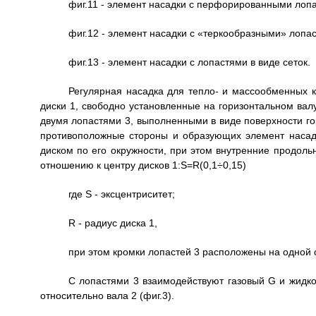
фиг.11 - элемент насадки с перфорированными лоп
фиг.12 - элемент насадки с «теркообразными» лопа
фиг.13 - элемент насадки с лопастями в виде сеток.
Регулярная насадка для тепло- и массообменных 
диски 1, свободно установленные на горизонтальном ва
двумя лопастями 3, выполненными в виде поверхности г
противоположные стороны и образующих элемент насад
диском по его окружности, при этом внутренние продоль
отношению к центру дисков 1:S=R(0,1÷0,15)
где S - эксцентриситет;
R - радиус диска 1,
при этом кромки лопастей 3 расположены на одной 
С лопастями 3 взаимодействуют газовый G и жидк
относительно вала 2 (фиг.3).