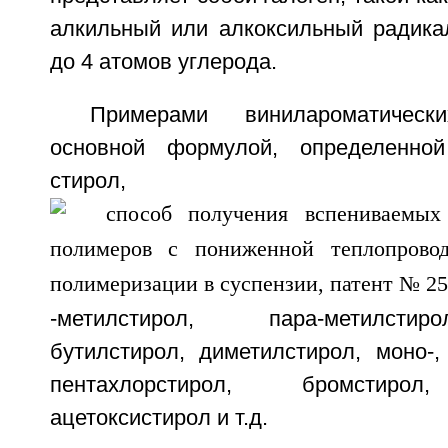
алкильный или алкоксильный радика
до 4 атомов углерода.
Примерами винилароматичес
основной формулой, определенно
стирол,
-метилстирол, пapa-метилстир
бутилстирол, диметилстирол, моно-, 
пентахлорстирол, бромстирол,
ацетоксистирол и т.д.