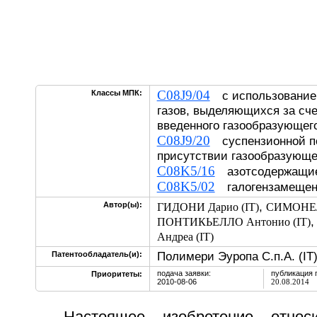
C08J9/04
Классы МПК:
с использование
газов, выделяющихся за сч
введенного газообразующег
C08J9/20
суспензионной п
присутствии газообразующе
C08K5/16
азотсодержащие
C08K5/02
галогензамещен
,
Автор(ы):
ГИДОНИ Дарио (IT)
СИМОНЕЛЛ
ПОНТИКЬЕЛЛО Антонио (IT)
Андреа (IT)
Полимери Эуропа С.п.А. (IT
Патентообладатель(и):
подача заявки:
публикация 
Приоритеты:
2010-08-06
20.08.2014