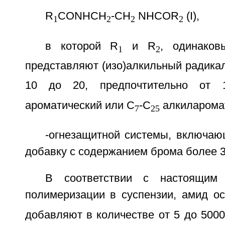
R
CONHCH
-CH
NHCOR
(I),
1
2
2
2
в которой R
и R
, одинаков
1
2
представляют (изо)алкильный радика
10 до 20, предпочтительно от
ароматический или С
-С
алкиларомат
7
25
-огнезащитной системы, включа
добавку с содержанием брома более 3
В соответствии с настоящим 
полимеризации в суспензии, амид ос
добавляют в количестве от 5 до 500