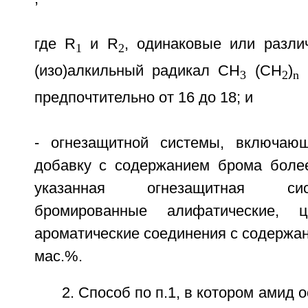
где R
и R
, одинаковые или разли
1
2
(изо)алкильный радикал CH
(CH
)
п
3
2
n
предпочтительно от 16 до 18; и
- огнезащитной системы, включаю
добавку с содержанием брома боле
указанная огнезащитная си
бромированные алифатические, ци
ароматические соединения с содержа
мас.%.
2. Способ по п.1, в котором амид 