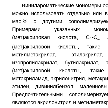
Винилароматические мономеры ос
можно использовать отдельно или 
мас.% с другими сополимеризуе
Примерами указанных моно
(мет)акриловая кислота, С
-С
ал
1
4
(мет)акриловой кислоты, такие 
метилметакрилат, этилакрилат,
изопропилакрилат, бутилакрилат
(мет)акриловой кислоты, таки
метакриламид, акрилонитрил, метакри
этилен, дивинилбензол, малеиновы
Предпочтительными сополимеризу
являются акрилонитрил и метилметакр