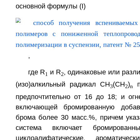
основной формулы (I)
,
где R
и R
, одинаковые или разл
1
2
(изо)алкильный радикал CH
(CH
)
п
3
2
n
предпочтительно от 16 до 18; и огн
включающей бромированную добав
брома более 30 масс.%, причем указ
система включает бромированны
циклоалифатические, ароматичес