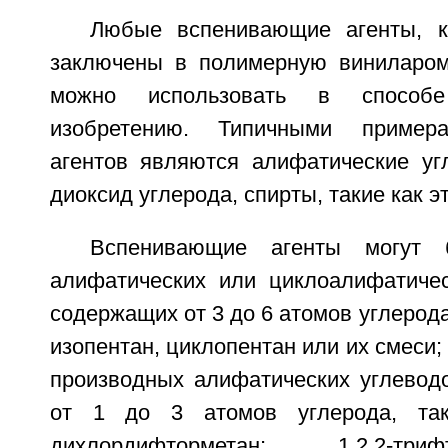
Любые вспенивающие агенты, к
заключены в полимерную виниларом
можно использовать в способ
изобретению. Типичными пример
агентов являются алифатические уг
диоксид углерода, спирты, такие как эт
Вспенивающие агенты могут
алифатических или циклоалифатичес
содержащих от 3 до 6 атомов углерода,
изопентан, циклопентан или их смеси;
производных алифатических углевод
от 1 до 3 атомов углерода, так
дихлордифторметан; 1,2,2-три