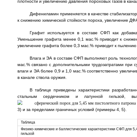
плотности и увеличению давления пороховых газов в кана
Дифениламин применяется в качестве стабилизатор
к снижению химической стойкости пороха, увеличение ДФА
Графит используется в составе СФП как добавка
Уменьшение графита менее 0,1 мас.% приводит к снижени
увеличение графита более 0,3 мас.% приводит к пылению
Влага и ЭА в составе СФП выполняют роль технолог
мас.% связано с дополнительными трудозатратами при су
влаги и ЭА более 0,9 и 1,0 мас.% соответственно увелич
в канале ствола оружия.
В таблице приведены характеристики разработан
стальным сердечником и латунной гильзой, в
3) и за пределами граничных условий (примеры 4, 5).
Таблица
Физико-химические и баллистические характеристики СФП для 5,
гильзой