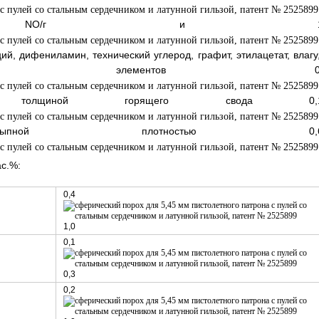
 NO/г и 1
, дифениламин, технический углерод, графит, этилацетат, влагу,
овых элементов 0,
щиной горящего свода 0,1
ой плотностью 0,6
с.%:
0,4
1,0
0,1
0,3
0,2