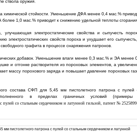
ле ствола оружия.
а химической стойкости. Уменьшение ДФА менее 0,4 мас.% привод
 более 1,0 мас.% приводит к снижению удельной теплоты сгорания
, улучшающая электростатические свойства и сыпучесть порох
ю электростатических свойств пороха и ухудшает его сыпучесть,
 свободного графита в процессе снаряжения патронов.
ических добавок. Уменьшение влаги менее 0,3 мас.% и ЭА менее 0
шке и отгонке растворителя из пороховых элементов, а увеличен
ивает массу порохового заряда и повышает давление пороховых газ
ного состава СФП для 5,45 мм пистолетного патрона с пулей 
ыполненного в пределах граничных условий (примеры
45 мм пистолетного патрона с пулей со стальным сердечником и латунной