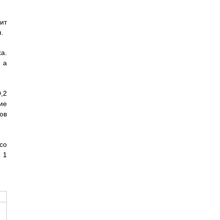
ит
.
а.
 а
,2
ие
ов
со
 1