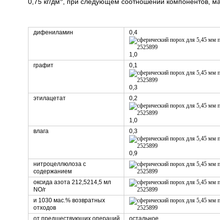
0,75 кг/дм
, при следующем соотношении компонентов, ма
дифениламин
0,4
1,0
графит
0,1
0,3
этилацетат
0,2
1,0
влага
0,3
0,9
нитроцеллюлоза с
содержанием
оксида азота 212,5214,5 мл
NO/г
и 1030 мас.% возвратных
отходов
от предшествующих операций
остальное