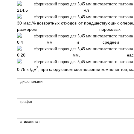
214,5 мл
30 мас.% возвратных отходов от предшествующих операций
размером порох
0,4 мм и средней тол
0,20 мм, насыпн
3
0,75 кг/дм
, при следующем соотношении компонентов, ма
дифениламин
графит
этилацетат