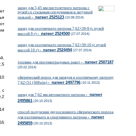
заряд для 5,45 мм пистолетного патрона с
ет
пулей со стальным сердечником и латунной
ья
гильзой
- патент 2525123
(10.08.2014)
от
заряд для охотничьего патрона 7,62×39-9 (с пулей
ом
массой 9 г)
- патент 2524500
(27.07.2014)
заряд для охотничьего патрона 7,62×39-10 (с пулей
массой 10 г)
- патент 2524494
(27.07.2014)
й,
топливо для противоградовых ракет
- патент 2507187
5
(20.02.2014)
0
сферический порох для зарядов к охотничьему патрону
7,62×51 (308win)
- патент 2497796
(10.11.2013)
 с
заряд для 7,62 мм автоматного патрона
- патент
2
2495861
(20.10.2013)
4
способ получения двухосновного сферического пороха
для охотничьего и спортивного патрона
- патент
5
2495859
(20.10.2013)