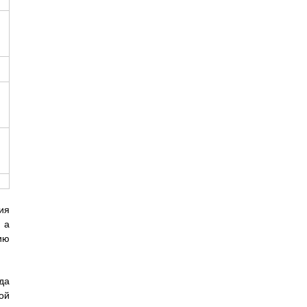
ия
 а
ию
да
ой