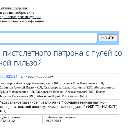
 общие сведения
атент на изобретение
тодические рекомендации
 патентная классификация
 пистолетного патрона с пулей со
ной гильзой
C06B25/24
с нитроглицерином
,
,
Староверов Александр Александрович (RU)
Гатина Роза Фатыховна (RU)
,
,
Хацринов Алексей Ильич (RU)
Староверова Елена Ивановна (RU)
Абдулкаюмова
,
,
Суфия Махмутовна (RU)
Староверов Виталий Александрович (RU)
Белова
,
Людмила Евгеньевна (RU)
Михайлов Юрий Михайлович (RU)
Федеральное казенное предприятие "Государственный научно-
исследовательский институт химических продуктов" (ФКП "ГосНИИХП")
(RU)
подача заявки:
публикация патента:
2012-11-12
20.08.2014