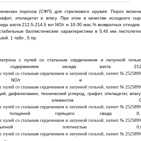
рических порохов (СФП) для стрелкового оружия. Порох включа
рафит, этилацетат и влагу. При этом в качестве исходного сыр
да азота 212,5-214,5 мл NO/г и 10-30 мас.% возвратных отходов 
табильные баллистические характеристики в 5,45 мм пистолетн
ой. 1 табл., 5 пр.
атрона с пулей со стальным сердечником и латунной гильзо
с содержанием оксида азота 212,
 NO/г и 1
, дифениламин, технический углерод, графит, этилацетат, влагу,
овых элементов 0,
щиной горящего свода 0,1
ой плотностью 0,6