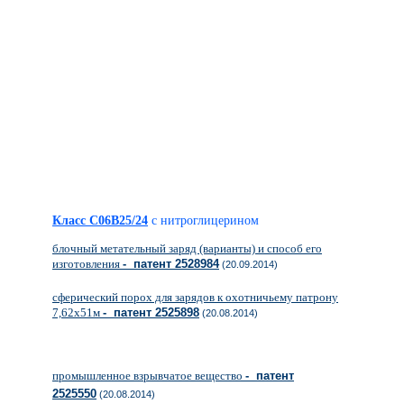
Класс C06B25/24
с нитроглицерином
блочный метательный заряд (варианты) и способ его
изготовления
- патент 2528984
(20.09.2014)
сферический порох для зарядов к охотничьему патрону
7,62х51м
- патент 2525898
(20.08.2014)
промышленное взрывчатое вещество
- патент
2525550
(20.08.2014)