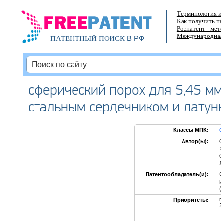
Терминология и
Как получить п
Роспатент - ме
Международная
В РФ
ПАТЕНТНЫЙ ПОИСК
сферический порох для 5,45 мм
стальным сердечником и латун
Классы МПК:
Автор(ы):
Патентообладатель(и):
Приоритеты: