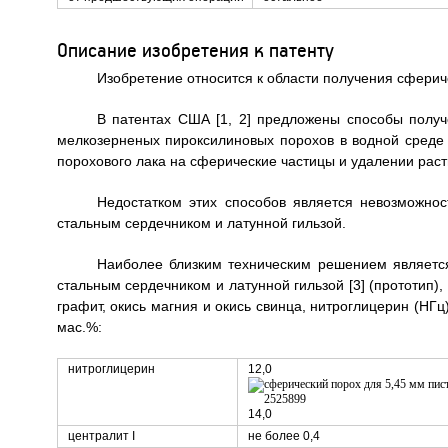
Описание изобретения к патенту
Изобретение относится к области получения сферич
В патентах США [1, 2] предложены способы полу
мелкозерненых пироксилиновых порохов в водной среде
порохового лака на сферические частицы и удалении раст
Недостатком этих способов является невозможно
стальным сердечником и латунной гильзой.
Наиболее близким техническим решением является
стальным сердечником и латунной гильзой [3] (прототип
графит, окись магния и окись свинца, нитроглицерин (НГц
мас.%:
нитроглицерин
12,0
14,0
централит I
не более 0,4