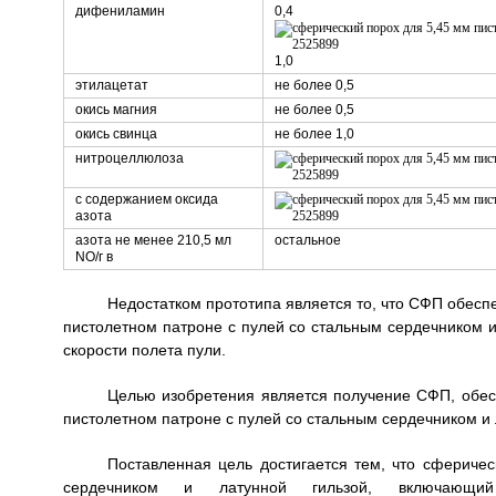
дифениламин
0,4
1,0
этилацетат
не более 0,5
окись магния
не более 0,5
окись свинца
не более 1,0
нитроцеллюлоза
с содержанием оксида
азота
азота не менее 210,5 мл
остальное
NO/г в
Недостатком прототипа является то, что СФП обеспе
пистолетном патроне с пулей со стальным сердечником и
скорости полета пули.
Целью изобретения является получение СФП, обес
пистолетном патроне с пулей со стальным сердечником и 
Поставленная цель достигается тем, что сферичес
сердечником и латунной гильзой, включающи