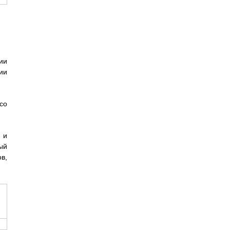
ии
ии
со
 и
ый
в,