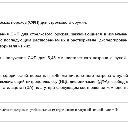
еских порохов (СФП) для стрелкового оружия.
чения СФП для стрелкового оружия, заключающиеся в измельчен
 с последующим растворением их в растворителе, диспергирован
ворителя из них.
сть получения СФП для 5,45 мм пистолетного патрона с пулей 
 сферический порох для 5,45 мм пистолетного патрона с пулей
), включающий нитроцеллюлозу (НЦ), дифениламин (ДФА), свободн
), этилацетат (ЭА), влагу, при следующем соотношении компоненто