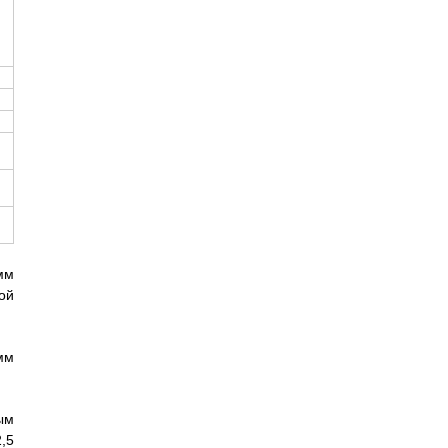
мм
ой
мм
ым
,5