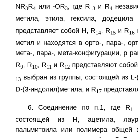
NR
R
или -OR
, где R
и R
незави
3
4
3
3
4
метила, этила, гексила, додецила
представляет собой Н, R
, R
и R
14
15
16
метил и находятся в орто-, пара-, ор
мета-, пара-, мета-конфигурации, p ра
R
, R
, R
и R
представляют собой 
9
10
11
12
выбран из группы, состоящей из L-
13
D-(3-индолил)метила, и R
представля
17
6. Соединение по п.1, где R
в
1
состоящей из Н, ацетила, лауро
пальмитоила или полимера общей ф