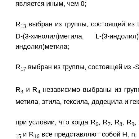
является иным, чем 0;
R
выбран из группы, состоящей из L
13
D-(3-хинолил)метила, L-(3-индол
индолил)метила;
R
выбран из группы, состоящей из -
17
R
и R
независимо выбраны из групп
3
4
метила, этила, гексила, додецила и ге
при условии, что когда R
, R
, R
, R
,
6
7
8
9
и R
все представляют собой Н, n, 
15
16