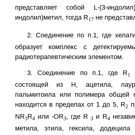
представляет собой L-(3-индоли
индолил)метил, тогда R
не представл
17
2. Соединение по п.1, где хела
образует комплекс с детектируе
радиотерапевтическим элементом.
3. Соединение по п.1, где R
в
1
состоящей из H, ацетила, лауро
пальмитоила или полимера общей ф
находится в пределах от 1 до 5, R
п
2
NR
R
или -OR
, где R
и R
незави
3
4
3
3
4
метила, этила, гексила, додецила