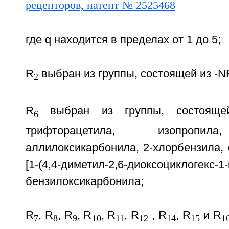
где q находится в пределах от 1 до 5;
R
выбран из группы, состоящей из -N
2
R
выбран из группы, состояще
6
трифторацетила, изопропила
аллилоксикарбонила, 2-хлорбензила,
[1-(4,4-диметил-2,6-диоксоциклогек
бензилоксикарбонила;
R
, R
, R
, R
, R
, R
, R
, R
и R
7
8
9
10
11
12
14
15
1