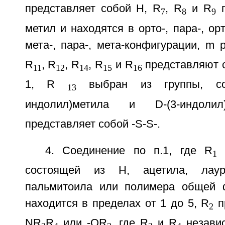
представляет собой Н, R
, R
и R
п
7
8
9
метил и находятся в орто-, пара-, ор
мета-, пара-, мета-конфигурации, m 
R
, R
, R
, R
и R
представляют с
11
12
14
15
16
1, R
выбран из группы, сос
13
индолил)метила и D-(3-индол
представляет собой -S-S-.
4. Соединение по п.1, где R
в
1
состоящей из Н, ацетила, лауро
пальмитоила или полимера общей ф
находится в пределах от 1 до 5, R
п
2
NR
R
или -OR
, где R
и R
независ