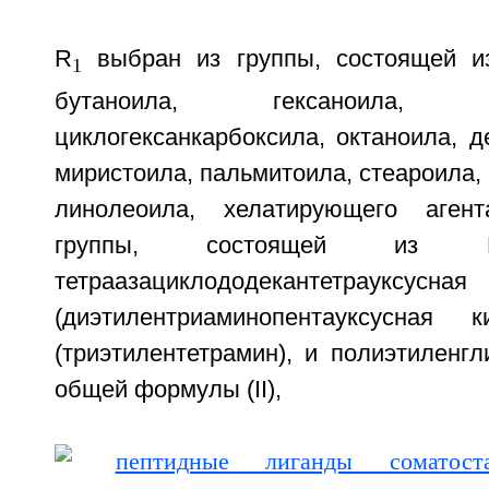
R
выбран из группы, состоящей из
1
бутаноила, гексаноила, 2-м
циклогексанкарбоксила, октаноила, д
миристоила, пальмитоила, стеароила, 
линолеоила, хелатирующего аген
группы, состоящей из DO
тетраазациклододекантетрауксусн
(диэтилентриаминопентауксусная
(триэтилентетрамин), и полиэтиленг
общей формулы (II),