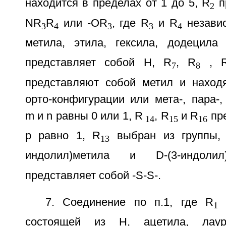
находится в пределах от 1 до 5, R
п
2
NR
R
или -OR
, где R
и R
независ
3
4
3
3
4
метила, этила, гексила, додецила
представляет собой Н, R
, R
, 
7
8
представляют собой метил и находят
орто-конфигурации или мета-, пара-,
m и n равны 0 или 1, R
, R
и R
пре
14
15
16
p равно 1, R
выбран из группы, 
13
индолил)метила и D-(3-индол
представляет собой -S-S-.
7. Соединение по п.1, где R
в
1
состоящей из Н, ацетила, лауро