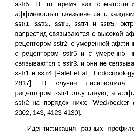
sstr5. В то время как соматостат
аффинностью связывается с каждым
sstr1, sstr2, sstr3, sstr4 и sstr5, о
вапреотид связываются с высокой аф
рецептором sstr2, с умеренной аффи
с рецептором sstr5 и с умеренно 
связываются с sstr3, и они не связыв
sstr1 и sstr4 [Patel et al., Endocrinolog
2817]. В случае пасиреотида 
рецептором sstr4 отсутствует, а афф
sstr2 на порядок ниже [Weckbecker et
2002, 143, 4123-4130].
Идентификация разных профиле