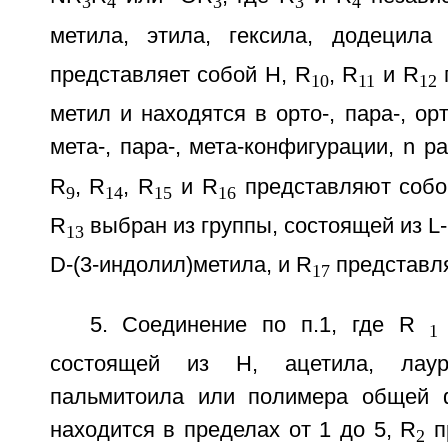
3
4
3
3
4
метила, этила, гексила, додецила
представляет собой Н, R
, R
и R
10
11
12
метил и находятся в орто-, пара-, ор
мета-, пара-, мета-конфигурации, n р
R
, R
, R
и R
представляют собой
9
14
15
16
R
выбран из группы, состоящей из L
13
D-(3-индолил)метила, и R
представля
17
5. Соединение по п.1, где R
1
состоящей из Н, ацетила, лауро
пальмитоила или полимера общей ф
находится в пределах от 1 до 5, R
п
2