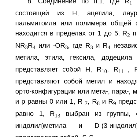
8. Соединение по п.1, где R
в
1
состоящей из Н, ацетила, лауро
пальмитоила или полимера общей ф
находится в пределах от 1 до 5, R
п
2
NR
R
или -OR
, где R
и R
независ
3
4
3
3
4
метила, этила, гексила, додецила
представляет собой Н, R
, R
, 
10
11
представляют собой метил и находят
орто-конфигурации или мета-, пара-, 
и p равны 0 или 1, R
, R
и R
предс
7
8
9
равно 1, R
выбран из группы, с
13
индолил)метила и D-(3-индол