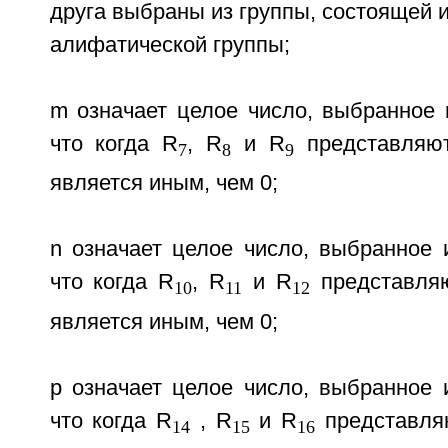
друга выбраны из группы, состоящей и
алифатической группы;
m означает целое число, выбранное и
что когда R
, R
и R
представляют
7
8
9
является иным, чем 0;
n означает целое число, выбранное и
что когда R
, R
и R
представляю
10
11
12
является иным, чем 0;
p означает целое число, выбранное и
что когда R
, R
и R
представляю
14
15
16