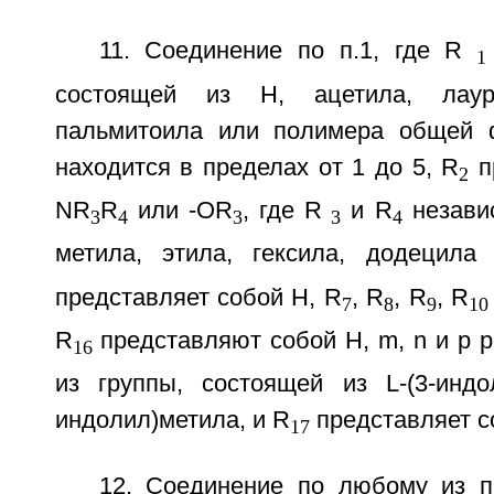
11. Соединение по п.1, где R
1
состоящей из Н, ацетила, лауро
пальмитоила или полимера общей ф
находится в пределах от 1 до 5, R
п
2
NR
R
или -OR
, где R
и R
незави
3
4
3
3
4
метила, этила, гексила, додецила
представляет собой Н, R
, R
, R
, R
7
8
9
10
R
представляют собой H, m, n и p р
16
из группы, состоящей из L-(3-индо
индолил)метила, и R
представляет с
17
12. Соединение по любому из пп