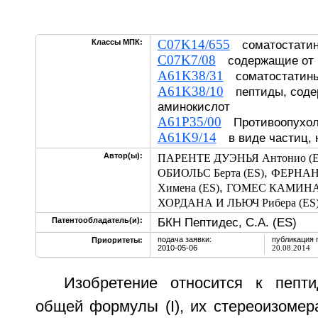
C07K14/655
Классы МПК:
соматостати
C07K7/08
содержащие от 1
A61K38/31
соматостатин
A61K38/10
пептиды, соде
аминокислот
A61P35/00
Противоопухол
A61K9/14
в виде частиц, 
Автор(ы):
ПАРЕНТЕ ДУЭНЬЯ Антонио (E
,
ОБИОЛЬС Берта (ES)
ФЕРНАН
,
Химена (ES)
ГОМЕС КАМИНАЛ
ХОРДАНА И ЛЬЮЧ Рибера (ES
БКН Пептидес, С.А. (ES)
Патентообладатель(и):
подача заявки:
публикация 
Приоритеты:
2010-05-06
20.08.2014
Изобретение относится к пепт
общей формулы (I), их стереоизомер