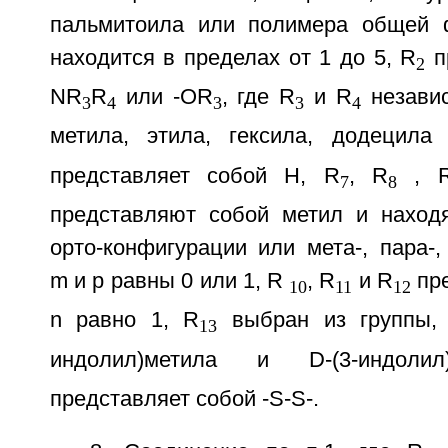
пальмитоила или полимера общей ф
находится в пределах от 1 до 5, R
п
2
NR
R
или -OR
, где R
и R
независ
3
4
3
3
4
метила, этила, гексила, додецила
представляет собой Н, R
, R
, 
7
8
представляют собой метил и находят
орто-конфигурации или мета-, пара-,
m и p равны 0 или 1, R
, R
и R
пре
10
11
12
n равно 1, R
выбран из группы, 
13
индолил)метила и D-(3-индол
представляет собой -S-S-.