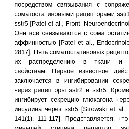
посредством связывания с сопряж
соматостатиновыми рецепторами sstr1, 
sstr5 [Patel et al., Front. Neuroendocrino
Они все связываются с соматостати
аффинностью [Patel et al., Endocrinol
2817]. Пять соматостатиновых рецепт
их распределению в ткани и ф
свойствам. Первое известное дейс
заключается в ингибировании секр
через рецепторы sstr2 и sstr5. Кроме
ингибирует секрецию глюкагона чере
инсулина через sstr5 [Strowski et al.,
141(1), 111-117]. Представляется, чт
меньшей степени рецептор ss