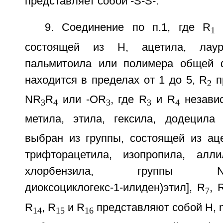
представляет собой -S-S-.
9. Соединение по п.1, где R
в
1
состоящей из Н, ацетила, лауро
пальмитоила или полимера общей ф
находится в пределах от 1 до 5, R
п
2
NR
R
или -OR
, где R
и R
независ
3
4
3
3
4
метила, этила, гексила, додецила
выбран из группы, состоящей из аце
трифторацетила, изопропила, алли
хлорбензила, группы N-[1-(4
диоксоциклогекс-1-илиден)этил], R
, 
7
R
, R
и R
представляют собой H, m
14
15
16