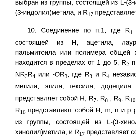
выбран из группы, состоящей из L-(3-
(3-индолил)метила, и R
представляет
17
10. Соединение по п.1, где R
1
состоящей из Н, ацетила, лауро
пальмитоила или полимера общей ф
находится в пределах от 1 до 5, R
п
2
NR
R
или -OR
, где R
и R
независ
3
4
3
3
4
метила, этила, гексила, додецила
представляет собой Н, R
, R
, R
, R
7
8
9
10
R
представляют собой H, m, n и p 
16
из группы, состоящей из L-(3-хино
хинолил)метила, и R
представляет со
17