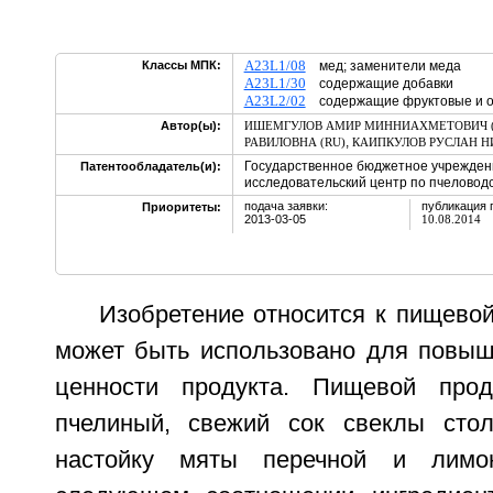
A23L1/08
Классы МПК:
мед; заменители меда
A23L1/30
содержащие добавки
A23L2/02
содержащие фруктовые и о
Автор(ы):
ИШЕМГУЛОВ АМИР МИННИАХМЕТОВИЧ (
,
РАВИЛОВНА (RU)
КАИПКУЛОВ РУСЛАН Н
Государственное бюджетное учрежден
Патентообладатель(и):
исследовательский центр по пчеловодс
подача заявки:
публикация 
Приоритеты:
2013-03-05
10.08.2014
Изобретение относится к пищево
может быть использовано для повыш
ценности продукта. Пищевой про
пчелиный, свежий сок свеклы стол
настойку мяты перечной и лимо