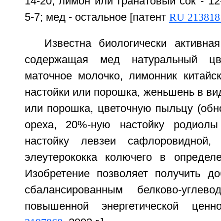
14-20; лимон или гранатовый сок - 12
5-7; мед - остальное [патент
RU 213818
Известна биологически активна
содержащая мед натуральный цве
маточное молочко, лимонник китайс
настойки или порошка, женьшень в ви
или порошка, цветочную пыльцу (обно
ореха, 20%-ную настойку родиолы
настойку левзеи сафлоровидной,
элеутерококка колючего в определ
Изобретение позволяет получить д
сбалансированным белково-углев
повышенной энергетической цен