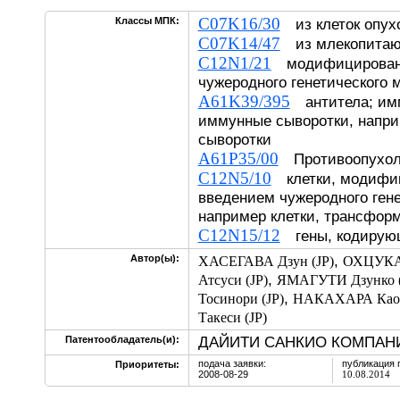
C07K16/30
Классы МПК:
из клеток опух
C07K14/47
из млекопита
C12N1/21
модифицированн
чужеродного генетического 
A61K39/395
антитела; им
иммунные сыворотки, напр
сыворотки
A61P35/00
Противоопухол
C12N5/10
клетки, модифи
введением чужеродного гене
например клетки, трансфор
C12N15/12
гены, кодирующ
,
Автор(ы):
ХАСЕГАВА Дзун (JP)
ОХЦУКА 
,
Атсуси (JP)
ЯМАГУТИ Дзунко (
,
Тосинори (JP)
НАКАХАРА Каор
Такеси (JP)
ДАЙИТИ САНКИО КОМПАНИ
Патентообладатель(и):
подача заявки:
публикация 
Приоритеты:
2008-08-29
10.08.2014