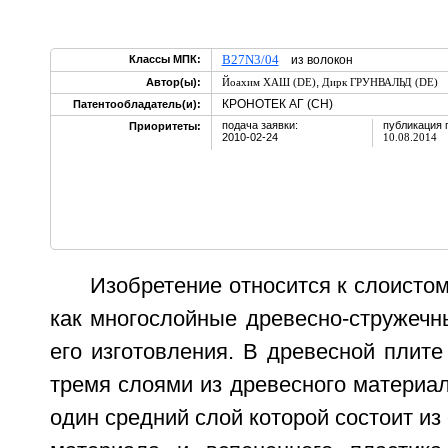
B27N3/04
Классы МПК:
из волокон
,
Автор(ы):
Йоахим ХАШ (DE)
Дирк ГРУНВАЛЬД (DE)
КРОНОТЕК АГ (CH)
Патентообладатель(и):
подача заявки:
публикация 
Приоритеты:
2010-02-24
10.08.2014
Изобретение относится к слоистом
как многослойные древесно-стружечн
его изготовления. В древесной плит
тремя слоями из древесного материа
один средний слой которой состоит из