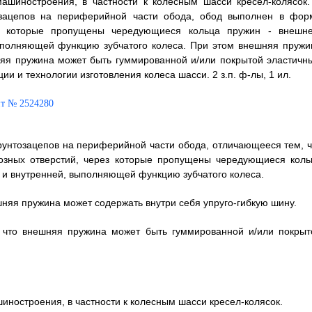
машиностроения, в частности к колесным шасси кресел-колясок.
зацепов на периферийной части обода, обод выполнен в фор
з которые пропущены чередующиеся кольца пружин - внешне
ыполняющей функцию зубчатого колеса. При этом внешняя пружи
няя пружина может быть гуммированной и/или покрытой эластичн
и и технологии изготовления колеса шасси. 2 з.п. ф-лы, 1 ил.
рунтозацепов на периферийной части обода, отличающееся тем, ч
озных отверстий, через которые пропущены чередующиеся коль
 и внутренней, выполняющей функцию зубчатого колеса.
шняя пружина может содержать внутри себя упруго-гибкую шину.
, что внешняя пружина может быть гуммированной и/или покрыт
иностроения, в частности к колесным шасси кресел-колясок.