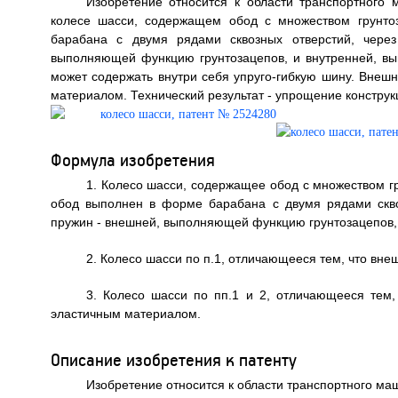
Изобретение относится к области транспортного 
колесе шасси, содержащем обод с множеством грунто
барабана с двумя рядами сквозных отверстий, чере
выполняющей функцию грунтозацепов, и внутренней, в
может содержать внутри себя упруго-гибкую шину. Внеш
материалом. Технический результат - упрощение конструкци
Формула изобретения
1. Колесо шасси, содержащее обод с множеством г
обод выполнен в форме барабана с двумя рядами скв
пружин - внешней, выполняющей функцию грунтозацепов,
2. Колесо шасси по п.1, отличающееся тем, что вне
3. Колесо шасси по пп.1 и 2, отличающееся тем
эластичным материалом.
Описание изобретения к патенту
Изобретение относится к области транспортного маш