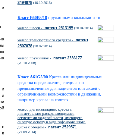
2494878
(10.10.2013)
 и
Класс B60B3/18
пружинными кольцами и тп
.
колесо шасси
- патент 2513195
(20.04.2014)
на
колесо транспортного средства
- патент
ны
2507078
(20.02.2014)
ию
на
колесо пружинное
- патент 2336177
(20.10.2008)
Класс A61G5/00
Кресла или индивидуальные
средства передвижения, специально
предназначенные для пациентов или людей с
 и
ограниченными возможностями в движении,
 и
например кресла на колесах
ри
ой
колесо для инвалидных кресел с
диаметрально раскрывающимися
сегментами ходовой части, имеющего
силовую основу в виде гофрированного
 в
диска с ободом
- патент 2529571
(27.09.2014)
 в