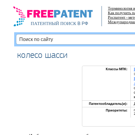
Терминология и
Как получить п
Роспатент - ме
Международная
В РФ
ПАТЕНТНЫЙ ПОИСК
колесо шасси
Классы МПК:
Патентообладатель(и):
Приоритеты: