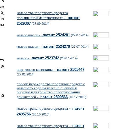
 В
ме
й,
колесо транспортного средства
повышенной маневренности
- патент
на
2529307
(27.09.2014)
ым
колесо шасси
- патент 2524281
(27.07.2014)
колесо шасси
- патент 2524279
(27.07.2014)
колесо
- патент 2523742
(20.07.2014)
то
ца
шар-колесо калинкина
- патент 2505447
(27.01.2014)
способ перехода транспортных средств с
колесного хода на колесно-сцепной и
обратно и устройство преобразования
ой
движителей
- патент 2500566
(10.12.2013)
колесо транспортного средства
- патент
2495756
(20.10.2013)
колесо транспортного средства
- патент