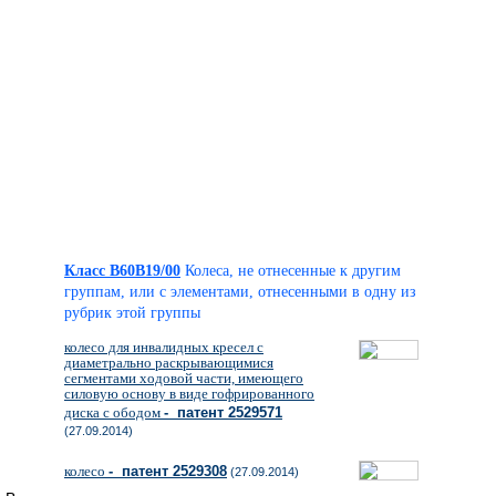
Класс B60B19/00
Колеса, не отнесенные к другим
группам, или с элементами, отнесенными в одну из
рубрик этой группы
колесо для инвалидных кресел с
диаметрально раскрывающимися
сегментами ходовой части, имеющего
силовую основу в виде гофрированного
диска с ободом
- патент 2529571
(27.09.2014)
колесо
- патент 2529308
(27.09.2014)