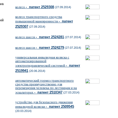
ма
колесо
- патент 2529308
(27.09.2014)
колесо транспортного средства
ий
повышенной маневренности
- патент
2529307
(27.09.2014)
колесо шасси
- патент 2524281
(27.07.2014)
колесо шасси
- патент 2524279
(27.07.2014)
универсальная инвалидная коляска с
автоматизированной
электрогидравлической системой
- патент
2519941
(20.06.2014)
автоматический тормоз транспортного
средства преимущественно для
перемещения человека по лестницам и на
эскалаторах
- патент 2510347
(27.03.2014)
устройство для безопасного движения
инвалидной коляски
- патент 2509545
(20.03.2014)