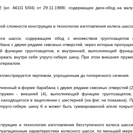
2 (кл. A61G 5/04) от 29.11.1988/, содержащее диск-обод на валу
ой сложности конструкции и технологии изготовления колеса шасси
лесе шасси, содержащем обод с множеством грунтозацепов 
бана с двумя рядами сквозных отверстий, через которые пропуще
й функцию грунтозацепов, и внутренней, выполняющей функц
ержать внутри себя упруго-гибкую шину. При этом внешняя пружи
атериалом.
иллюстрируется чертежом, упрощенным до поперечного сечения.
лненный в форме барабана с двумя рядами сквозных отверстий (2
пружин - внешней (4), выполняющей функцию грунтозацепов,
находящегося в зацеплении с шестерней (на фиг. не показана). П
упруго-гибкую шину 6 и может быть гуммированной и/или покрыт
трукцию и технологию изготовления бесступичного колеса шасси
луатационные характеристики колесного шасси, по меньшей мере,