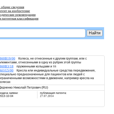
 общие сведения
атент на изобретение
тодические рекомендации
 патентная классификация
B60B19/00
Колеса, не отнесенные к другим группам, или с
элементами, отнесенными в одну из рубрик этой группы
B60B3/18
пружинными кольцами и тп
A61G5/00
Кресла или индивидуальные средства передвижения,
специально предназначенные для пациентов или людей с
ограниченными возможностями в движении, например кресла на
колесах
Дядченко Николай Петрович (RU)
подача заявки:
публикация патента:
2013-10-04
27.07.2014