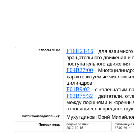
F16H21/16
Классы МПК:
для взаимного 
вращательного движения и 
поступательного движени
F04B27/00
Многоцилиндров
характеризуемые числом и
цилиндров
F01B9/02
с коленчатым 
F02B75/32
двигатели, отл
между поршнями и коренным
относящиеся к предшеств
Мухутдинов Юрий Михайлов
Патентообладатель(и):
подача заявки:
публикация 
Приоритеты:
2012-10-15
27.07.2014