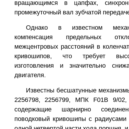
вращающимся в цапфах, синхрони
промежуточный вал зубчатой передаче
Однако в известном механи
компенсация предельных откл
межцентровых расстояний в коленчат
кривошипов, что требует высо
изготовления и значительно сниж
двигателя.
Известны бесшатунные механиз
2256798, 2256799, МПК F01B 9/02, о
содержащие шарнирно соедин
поводковый кривошипы с радиусами
одной четвертой части хода поршня,