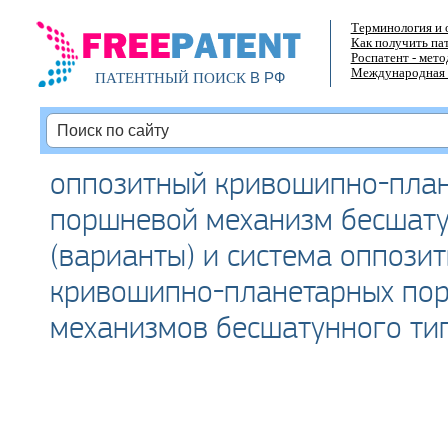
Терминология и 
Как получить па
Роспатент - мет
Международная 
В РФ
ПАТЕНТНЫЙ ПОИСК
оппозитный кривошипно-пла
поршневой механизм бесшату
(варианты) и система оппози
кривошипно-планетарных по
механизмов бесшатунного ти