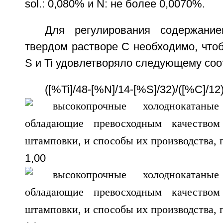
sol.: 0,080% и N: не более 0,0070%.
Для регулирования содержани
твердом растворе С необходимо, что
S и Ti удовлетворяло следующему соо
([%Ti]/48-[%N]/14-[%S]/32)/([%С]/12
1,00