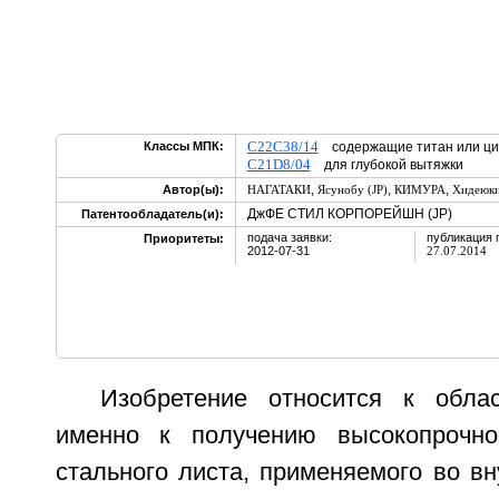
C22C38/14
Классы МПК:
содержащие титан или ци
C21D8/04
для глубокой вытяжки
,
,
,
Автор(ы):
НАГАТАКИ
Ясунобу (JP)
КИМУРА
Хидеюки
ДжФЕ СТИЛ КОРПОРЕЙШН (JP)
Патентообладатель(и):
подача заявки:
публикация 
Приоритеты:
2012-07-31
27.07.2014
Изобретение относится к обла
именно к получению высокопрочног
стального листа, применяемого во в