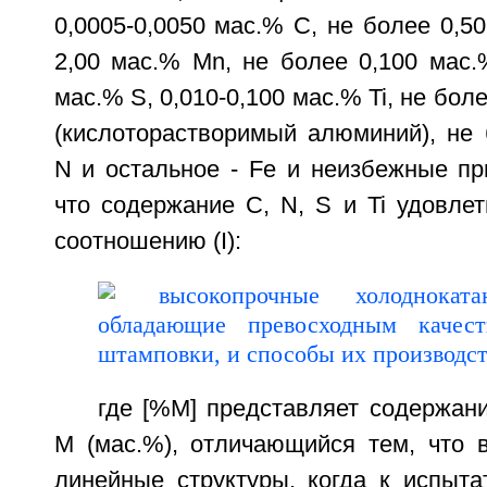
0,0005-0,0050 мас.% С, не более 0,50
2,00 мас.% Mn, не более 0,100 мас.
мас.% S, 0,010-0,100 мас.% Ti, не боле
(кислоторастворимый алюминий), не 
N и остальное - Fe и неизбежные пр
что содержание С, N, S и Ti удовле
соотношению (I):
где [%М] представляет содержан
М (мас.%), отличающийся тем, что в
линейные структуры, когда к испыта