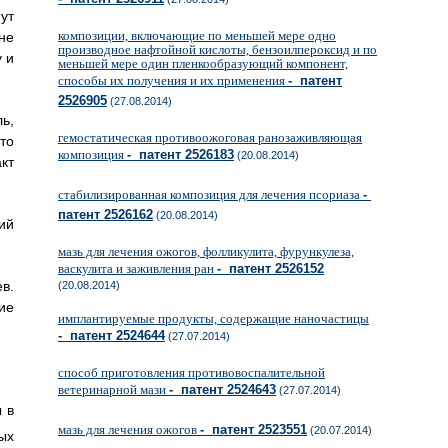
ут
композиции, включающие по меньшей мере одно
не
производное нафтойной кислоты, бензоилпероксид и по
 и
меньшей мере один пленкообразующий компонент,
способы их получения и их применения
- патент
2526905
(27.08.2014)
ь,
гемостатическая противоожоговая ранозаживляющая
то
композиция
- патент 2526183
(20.08.2014)
кт
стабилизированная композиция для лечения псориаза
-
патент 2526162
(20.08.2014)
ий
мазь для лечения ожогов, фолликулита, фурункулеза,
васкулита и заживления ран
- патент 2526152
в.
(20.08.2014)
ие
имплантируемые продукты, содержащие наночастицы
- патент 2524644
(27.07.2014)
способ приготовления противовоспалительной
ветеринарной мази
- патент 2524643
(27.07.2014)
ы в
мазь для лечения ожогов
- патент 2523551
(20.07.2014)
ых