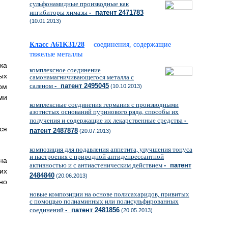
сульфонамидные производные как
ингибиторы химазы
- патент 2471783
(10.01.2013)
Класс A61K31/28
соединения, содержащие
тяжелые металлы
ка
комплексное соединение
ых
самонамагничивающегося металла с
саленом
- патент 2495045
рм
(10.10.2013)
ми
комплексные соединения германия с производными
азотистых оснований пуринового ряда, способы их
получения и содержащие их лекарственные средства
-
ся
патент 2487878
(20.07.2013)
композиция для подавления аппетита, улучшения тонуса
и настроения с природной антидепрессантной
на
активностью и с антиастеническим действием
- патент
их
2484840
(20.06.2013)
но
новые композиции на основе полисахаридов, привитых
с помощью полиаминных или полисульфированных
соединений
- патент 2481856
(20.05.2013)