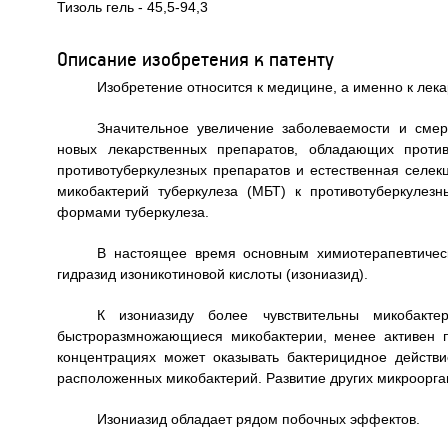
Тизоль гель - 45,5-94,3
Описание изобретения к патенту
Изобретение относится к медицине, а именно к лек
Значительное увеличение заболеваемости и смер
новых лекарственных препаратов, обладающих против
противотуберкулезных препаратов и естественная селе
микобактерий туберкулеза (МБТ) к противотуберкулез
формами туберкулеза.
В настоящее время основным химиотерапевтичес
гидразид изоникотиновой кислоты (изониазид).
К изониазиду более чувствительны микобакте
быстроразмножающиеся микобактерии, менее активен 
концентрациях может оказывать бактерицидное действи
расположенных микобактерий. Развитие других микроорга
Изониазид обладает рядом побочных эффектов.