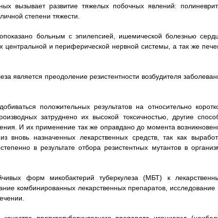
ных вызывает развитие тяжелых побочных явлений: полиневрит
личной степени тяжести.
вопоказано больным с эпилепсией, ишемической болезнью сердц
х центральной и периферической нервной системы, а так же пече
еза является преодоление резистентности возбудителя заболеван
обиваться положительных результатов на относительно коротк
роизводных затруднено их высокой токсичностью, другие спосо
ения. И их применение так же оправдано до момента возникновен
из вновь назначенных лекарственных средств, так как выработ
степенно в результате отбора резистентных мутантов в организ
йчивых форм микобактерий туберкулеза (МБТ) к лекарственн
ание комбинированных лекарственных препаратов, исследование 
лечении.