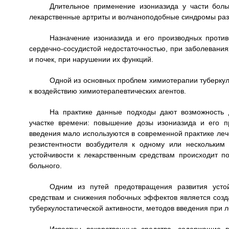
Длительное применение изониазида у части боль
лекарственные артриты и волчаноподобные синдромы раз
Назначение изониазида и его производных проти
сердечно-сосудистой недостаточностью, при заболевания
и почек, при нарушении их функций.
Одной из основных проблем химиотерапии туберкул
к воздействию химиотерапевтических агентов.
На практике данные подходы дают возможность д
участке времени: повышение дозы изониазида и его п
введения мало используются в современной практике леч
резистентности возбудителя к одному или нескольким 
устойчивости к лекарственным средствам происходит по
больного.
Одним из путей предотвращения развития усто
средствам и снижения побочных эффектов является созд
туберкулостатической активности, методов введения при 