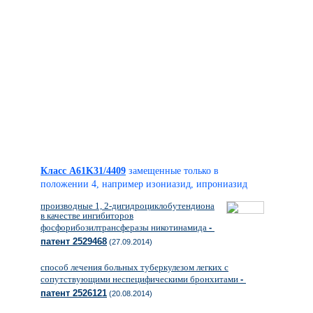
Класс A61K31/4409
замещенные только в
положении 4, например изониазид, ипрониазид
производные 1, 2-дигидроциклобутендиона
в качестве ингибиторов
фосфорибозилтрансферазы никотинамида
-
патент 2529468
(27.09.2014)
способ лечения больных туберкулезом легких с
сопутствующими неспецифическими бронхитами
-
патент 2526121
(20.08.2014)