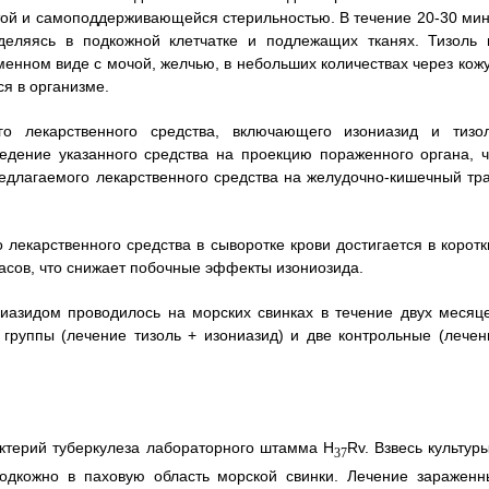
той и самоподдерживающейся стерильностью. В течение 20-30 мин
еделяясь в подкожной клетчатке и подлежащих тканях. Тизоль 
менном виде с мочой, желчью, в небольших количествах через кожу
ся в организме.
ого лекарственного средства, включающего изониазид и тизол
едение указанного средства на проекцию пораженного органа, ч
едлагаемого лекарственного средства на желудочно-кишечный тра
лекарственного средства в сыворотке крови достигается в коротк
часов, что снижает побочные эффекты изониозида.
ниазидом проводилось на морских свинках в течение двух месяце
руппы (лечение тизоль + изониазид) и две контрольные (лечен
актерий туберкулеза лабораторного штамма H
Rv. Взвесь культур
37
одкожно в паховую область морской свинки. Лечение зараженн