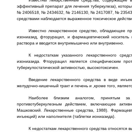
Известны лекарственные средства, содержащие в
эффективный препарат для лечения туберкулеза), которы
№ 2406518, № 2434632, № 2146130, № 2417087, № 23543
средствами наблюдается выраженное токсическое действ
Известно лекарственное средство, обладающее п
изониазид, фторурацил, и фармацевтический носитель
раствора и вводится внутримышечно или внутривенно.
К недостаткам указанного лекарственного сред
изониазида. Фторурацил является специфическим про
туберкулостатической активностью, высокотоксичен.
Введение лекарственного средства в виде инъе
желудочно-кишечный тракт и печень и ,кроме того, являе
Наиболее близким аналогом, принятым за 
противотуберкулезным действием, включающее актив
Машковский. Лекарственные средства, 1988). Фармацев
инъекций) или наполнителя (таблетки иониазида).
К недостаткам лекарственного средства относятся 