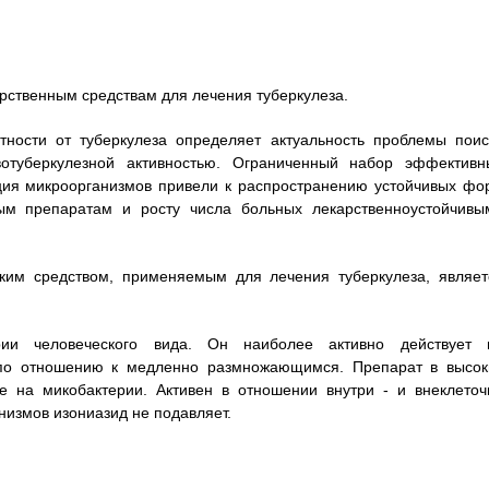
арственным средствам для лечения туберкулеза.
тности от туберкулеза определяет актуальность проблемы поис
отуберкулезной активностью. Ограниченный набор эффективн
кция микроорганизмов привели к распространению устойчивых фо
ным препаратам и росту числа больных лекарственноустойчивы
ким средством, применяемым для лечения туберкулеза, являет
рии человеческого вида. Он наиболее активно действует 
по отношению к медленно размножающимся. Препарат в высок
е на микобактерии. Активен в отношении внутри - и внеклеточ
низмов изониазид не подавляет.