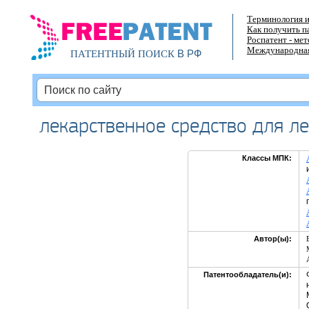
Терминология и
Как получить п
Роспатент - ме
Международная
В РФ
ПАТЕНТНЫЙ ПОИСК
лекарственное средство для л
Классы МПК:
Автор(ы):
Патентообладатель(и):