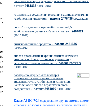
ранозаживляющее средство для местного применения
-
ы,
патент 2481835
(20.05.2013)
комплексные соединения германия с аминокислотами и
а,
карбоновыми кислотами
- патент 2476436
(27.02.2013)
ни
способ получения натриевой соли окта-4,5-
карбоксифталоцианина кобальта
- патент 2464021
(20.10.2012)
ия
антигипоксантное средство
- патент 2461376
(20.09.2012)
ом
способ профилактики хронической токсической
бы
артериальной гипертонии и кардиопатии у
ия
экспериментальных животных
- патент 2455985
ка
(20.07.2012)
ме
палладиево-медные катализаторы
гомогенного селективного окисления
тиольных групп, комбинация и композиция
на их основе и способ терапевтического
ым
воздействия
- патент 2451010
(20.05.2012)
их
Класс A61K47/24
содержащие другие атомы, кроме
углерода, водорода, галогена, кислорода, азота или