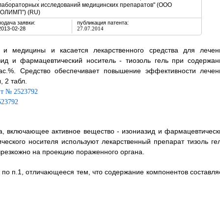
лабораторных исследований медицинских препаратов" (ООО
"ОЛИМП") (RU)
подача заявки:
публикация патента:
2013-02-28
27.07.2014
 и медицины и касается лекарственного средства для лечен
зид и фармацевтический носитель - тиозоль гель при содержан
 мас.%. Средство обеспечивает повышение эффективности лечен
, 2 табл.
за, включающее активное вещество - изониазид и фармацевтическ
ческого носителя используют лекарственный препарат тизоль гел
чрезкожно на проекцию пораженного органа.
 по п.1, отличающееся тем, что содержание компонентов составляе