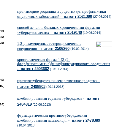
производное роданина и средство для профилактики
опухолевых заболеваний
- патент 2521390
(27.06.2014)
способ лечения больных хроническими формами
ия
туберкулеза легких
- патент 2519140
(10.06.2014)
ии
ия
1,2-дизамещенные гетероциклические
соединения
- патент 2506260
(10.02.2014)
кристаллическая форма 4-[2-(2-
фторфеноксиметил)фенил]пиперидинового соединения
- патент 2503662
(10.01.2014)
ий
противотуберкулезное лекарственное средство
-
ь,
патент 2498803
(20.11.2013)
комбинированная терапия туберкулеза
- патент
т,
2484819
(20.06.2013)
фармацевтическая противотуберкулезная
комбинированная композиция
- патент 2478389
(10.04.2013)