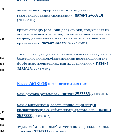
на
эмульсия перфторорганических соединений с
газотранспортными свойствами
- патент 2469714
(20.12.2012)
применение дгк (dha), эпк (epa) или эпк, полученных из
дгк, для лечения патологии, связанной с окислительным
повреждением клетки, a также их нетерапевтические
ия
применения
- патент 2437583
(27.12.2011)
транспортирующий наполнитель, содержащий один или
во
более ди и/или моно-(электронный передающий агент)
ют
фосфатных производных или их соединений
- патент
2434643
ию
(27.11.2011)
Класс A61K9/06
мази; основы для них
мазь доктора рустамова
- патент 2527335
(27.08.2014)
мазь с витамином а, восстанавливающая кожу и
препятствующая ее избыточному ороговению
- патент
г.
2527333
(27.08.2014)
ль
ию
эмульсия "масло-в-воде" мометазона и пропиленгликоля
ым
- патент 2526911
(27.08.2014)