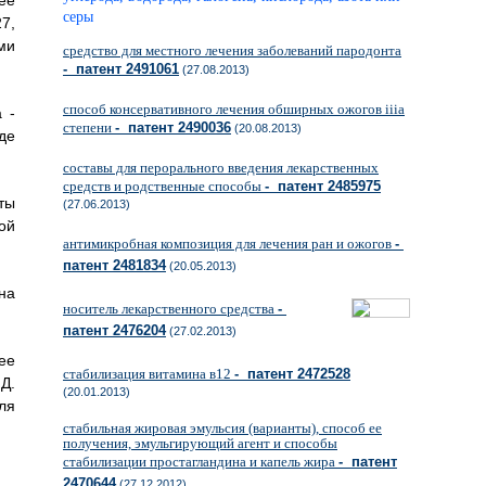
ее
серы
7,
ми
средство для местного лечения заболеваний пародонта
- патент 2491061
(27.08.2013)
способ консервативного лечения обширных ожогов iiiа
 -
степени
- патент 2490036
(20.08.2013)
де
составы для перорального введения лекарственных
средств и родственные способы
- патент 2485975
ты
(27.06.2013)
ой
антимикробная композиция для лечения ран и ожогов
-
патент 2481834
(20.05.2013)
на
носитель лекарственного средства
-
патент 2476204
(27.02.2013)
ее
стабилизация витамина в12
- патент 2472528
Д.
(20.01.2013)
ля
стабильная жировая эмульсия (варианты), способ ее
получения, эмульгирующий агент и способы
стабилизации простагландина и капель жира
- патент
2470644
(27.12.2012)