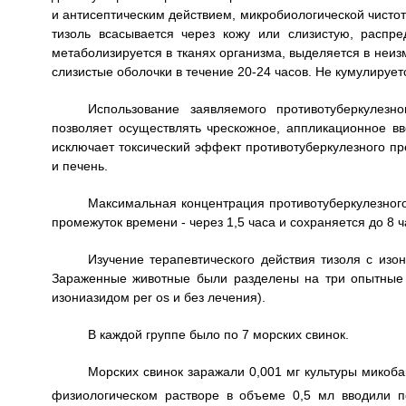
и антисептическим действием, микробиологической чисто
тизоль всасывается через кожу или слизистую, распр
метаболизируется в тканях организма, выделяется в неиз
слизистые оболочки в течение 20-24 часов. Не кумулирует
Использование заявляемого противотуберкулезн
позволяет осуществлять чрескожное, аппликационное вв
исключает токсический эффект противотуберкулезного пр
и печень.
Максимальная концентрация противотуберкулезного 
промежуток времени - через 1,5 часа и сохраняется до 8 
Изучение терапевтического действия тизоля с изо
Зараженные животные были разделены на три опытные г
изониазидом per os и без лечения).
В каждой группе было по 7 морских свинок.
Морских свинок заражали 0,001 мг культуры микоб
физиологическом растворе в объеме 0,5 мл вводили п