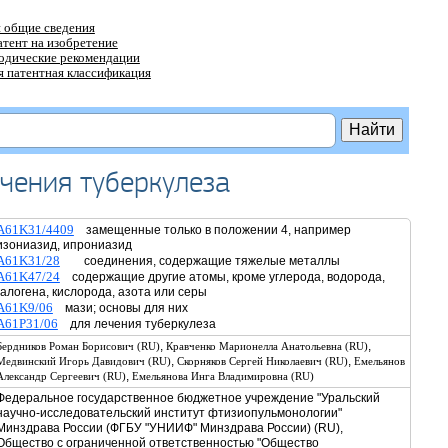
 общие сведения
атент на изобретение
тодические рекомендации
 патентная классификация
ечения туберкулеза
A61K31/4409
замещенные только в положении 4, например
изониазид, ипрониазид
A61K31/28
соединения, содержащие тяжелые металлы
A61K47/24
содержащие другие атомы, кроме углерода, водорода,
галогена, кислорода, азота или серы
A61K9/06
мази; основы для них
A61P31/06
для лечения туберкулеза
,
,
Бердников Роман Борисович (RU)
Кравченко Марионелла Анатольевна (RU)
,
,
Медвинский Игорь Давидович (RU)
Скорняков Сергей Николаевич (RU)
Емельянов
,
Александр Сергеевич (RU)
Емельянова Инга Владимировна (RU)
Федеральное государственное бюджетное учреждение "Уральский
научно-исследовательский институт фтизиопульмонологии"
Минздрава России (ФГБУ "УНИИФ" Минздрава России) (RU),
Общество с ограниченной ответственностью "Общество