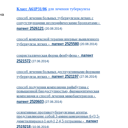
Класс A61P31/06
для лечения туберкулеза
на
способ лечения больных туберкулезом легких с
сопутствующими неспецифическими бронхитами
-
патент 2526121
(20.08.2014)
способ комплексной терапии впервые выявленного
туберкулеза легких
- патент 2525580
(20.08.2014)
сокристаллическая форма фенбуфена
- патент
2521572
(27.06.2014)
способ лечения больных деструктивными формами
туберкулеза легких
- патент 2521197
(27.06.2014)
способ получения композиции рифабутина с
повышенной биодоступностью, фармацевтическая
композиция и способ лечения микобактериозов
-
патент 2520603
(27.06.2014)
селективные противотуберкулезные агенты,
представляющие собой 3-аминозамещенные 6-(3,5-
диметилпиразол-1-ил)-1,2,4,5-тетразины
- патент
2519218
(10.06.2014)