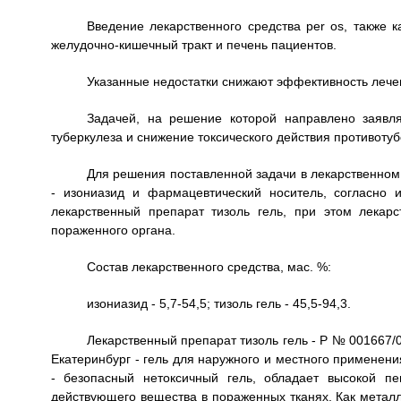
Введение лекарственного средства per os, также к
желудочно-кишечный тракт и печень пациентов.
Указанные недостатки снижают эффективность лече
Задачей, на решение которой направлено заявл
туберкулеза и снижение токсического действия противотуб
Для решения поставленной задачи в лекарственном
- изониазид и фармацевтический носитель, согласно 
лекарственный препарат тизоль гель, при этом лекар
пораженного органа.
Состав лекарственного средства, мас. %:
изониазид - 5,7-54,5; тизоль гель - 45,5-94,3.
Лекарственный препарат тизоль гель - Р № 001667
Екатеринбург - гель для наружного и местного применени
- безопасный нетоксичный гель, обладает высокой п
действующего вещества в пораженных тканях. Как метал