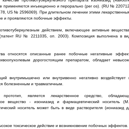
 качестве противотуберкулезного препарата изониазид (наибол
е применяются инъекционно и перорально (per os). (RU № 220712
78, US № 2596069). При длительном лечении этими лекарственны
ие и проявляются побочные эффекты.
ротивотуберкулезным действием, включающее активные вещества
 (патент RU № 2211035, оп. 2003). Композиция выполнена в ви
ства относятся описанные ранее побочные негативные эффек
тивоопухолевым дорогостоящим препаратом, обладает невысок
кций внутримышечно или внутривенно негативно воздействует 
тся болезненным и травматичным.
прототип, является лекарственное средство, обладающ
ное вещество - изониазид и фармацевтический носитель (М.
тический носитель может быть в виде растворителя (иониазид д
высокое токсическое действие и возникновение побочных эффектов.