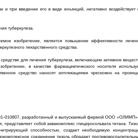
ак и при введении его в виде инъекций, негативно воздействует 
ния туберкулеза.
яемое изобретение, является повышение эффективности лечен
еркулезного лекарственного средства.
 средстве для лечения туберкулеза, включающем активное вещест
изобретению, в качестве фармацевтического носителя использу
ственное средство наносят аппликациями чрескожно на проекц
/01-010807, разработанный и выпускаемый фирмой ООО «ОЛИМП», 
я, представляет собой аквакомплекс глицеросольвата титана. Тизо
енетрирующей способностью, создает необходимую концентрац
локомплексное соединение тизоль обладает противовоспалительн