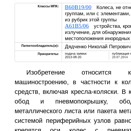
B60B19/00
Классы МПК:
Колеса, не отн
группам, или с элементами,
из рубрик этой группы
A61B5/06
устройства, кро
излучение, для обнаружени
местоположения инородных 
Дядченко Николай Петрович
Патентообладатель(и):
подача заявки:
публикация 
Приоритеты:
2013-08-20
20.07.2014
Изобретение относится к
машиностроению, в частности к ко
средств, включая кресла-коляски. В
обод и пневмопокрышку, об
металлического листа или пакета мет
системой периферийных узлов равно
крепятся оси колес с пневмат