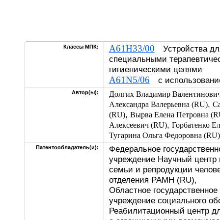
A61H33/00
Классы МПК:
Устройства для
специальными терапевтиче
гигиеническими целями
A61N5/06
с использование
Автор(ы):
Долгих Владимир Валентинович
,
Александра Валерьевна (RU)
С
,
(RU)
Вырва Елена Петровна (R
,
Алексеевич (RU)
Горбатенко Ел
Тугарина Ольга Федоровна (RU)
Федеральное государственн
Патентообладатель(и):
учреждение Научный центр 
семьи и репродукции челов
отделения РАМН (RU),
Областное государственное
учреждение социального о
Реабилитационный центр дл