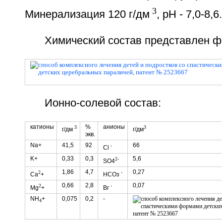
3
Минерализация 120 г/дм
, pH - 7,0-8,6.
Химический состав представлен ф
Ионно-солевой состав:
катионы
%
анионы
3
3
г/дм
г/дм
экв.
Na+
41,5
92
66
-
Cl
K+
0,33
0,3
5,6
2-
SO4
1,86
4,7
0,27
2
-
Ca
+
HCOз
0,66
2,8
0,07
2
-
Mg
+
Вг
NH
+
0,075
0,2
-
4