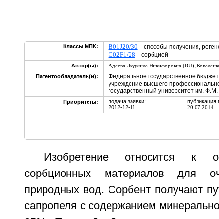
B01J20/30
Классы МПК:
способы получения, регене
C02F1/28
сорбцией
,
Автор(ы):
Адеева Людмила Никифоровна (RU)
Коваленк
Федеральное государственное бюджет
Патентообладатель(и):
учреждение высшего профессионально
государственный университет им. Ф.М. 
подача заявки:
публикация 
Приоритеты:
2012-12-11
20.07.2014
Изобретение относится к о
сорбционных материалов для о
природных вод. Сорбент получают пу
сапропеля с содержанием минерально