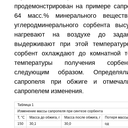
продемонстрирован на примере сапр
64 масс.% минерального веществ
углеродминерального сорбента выс
нагревают на воздухе до задан
выдерживают при этой температур
сорбент охлаждают до комнатной т
температуры получения сорбен
следующим образом. Определя
сапропеля при обжиге и отмечал
сапропелем изменения.
Таблица 1
Изменение массы сапропеля при синтезе сорбента
T, °C
Масса до обжига, г
Масса после обжига, г
Потеря массы,
150
30,1
30,0
од