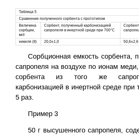
Таблица 5
Сравнение полученного сорбента с прототипом
Величина
Сорбент, полученный карбонизацией
Сорбент
сорбции,
сапропеля в инертной среде при 700°C
сапропе
мг/г
никеля (II)
20,0±1,0
50,6±2,6
Сорбционная емкость сорбента, 
сапропеля на воздухе по ионам меди
сорбента из того же сапропе
карбонизацией в инертной среде при 
5 раз.
Пример 3
50 г высушенного сапропеля, со