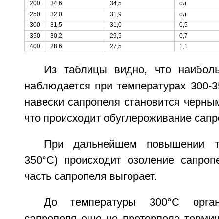
200
34,6
34,5
од
250
32,0
31,9
од
300
31,5
31,0
0,5
350
30,2
29,5
0,7
400
28,6
27,5
1,1
Из таблицы видно, что наибол
наблюдается при температурах 300-3
навески сапропеля становится черным,
что происходит обуглероживание сапр
При дальнейшем повышении т
350°C) происходит озоление сапропе
часть сапропеля выгорает.
До температуры 300°C орган
сапропеля еще не претерпело термич