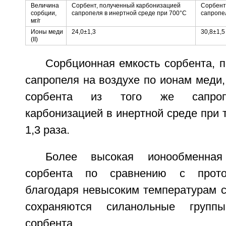
Величина
Сорбент, полученный карбонизацией
Сорбент
сорбции,
сапропеля в инертной среде при 700°C
сапропе
мг/г
Ионы меди
24,0±1,3
30,8±1,5
(II)
Сорбционная емкость сорбента, 
сапропеля на воздухе по ионам меди
сорбента из того же сапропе
карбонизацией в инертной среде при 
1,3 раза.
Более высокая ионообменная
сорбента по сравнению с протот
благодаря невысоким температурам с
сохраняются силанольные групп
сорбента.