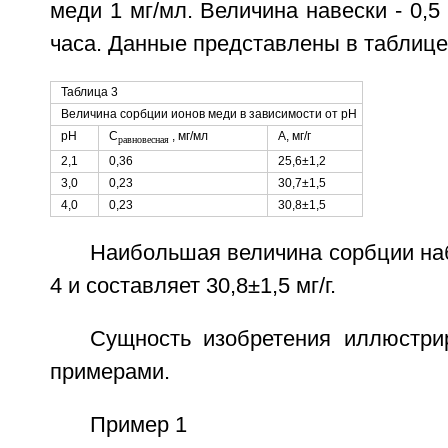
меди 1 мг/мл. Величина навески - 0,5
часа. Данные представлены в таблице
Таблица 3
Величина сорбции ионов меди в зависимости от pH
pH
С
, мг/мл
А, мг/г
равновесная
2,1
0,36
25,6±1,2
3,0
0,23
30,7±1,5
4,0
0,23
30,8±1,5
Наибольшая величина сорбции на
4 и составляет 30,8±1,5 мг/г.
Сущность изобретения иллюстр
примерами.
Пример 1