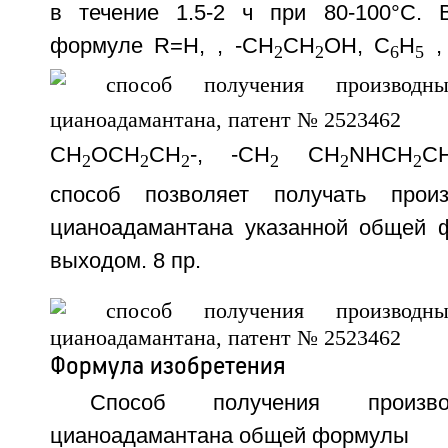
в течение 1.5-2 ч при 80-100°C. 
формуле R=H,
, -CH
CH
OH, C
H
,
2
2
6
5
CH
OCH
CH
-, -CH
CH
NHCH
C
2
2
2
2
2
2
способ позволяет получать произ
цианоадамантана указанной общей 
выходом. 8 пр.
Формула изобретения
Способ получения произво
цианоадамантана общей формулы