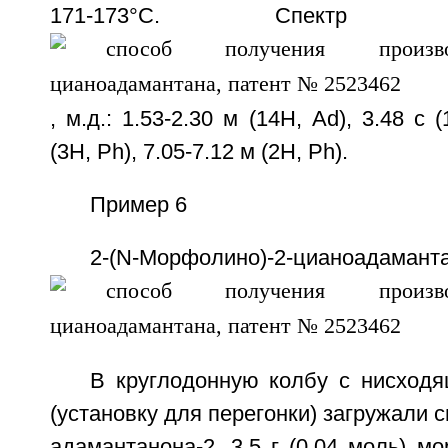
171-173°С. Спе
, м.д.: 1.53-2.30 м (14Н, Ad), 3.48 с 
(3Н, Ph), 7.05-7.12 м (2Н, Ph).
Пример 6
2-(N-Морфолино)-2-цианоадамант
В круглодонную колбу с нисход
(установку для перегонки) загружали с
адамантанона-2, 3.5 г (0.04 моль) мо