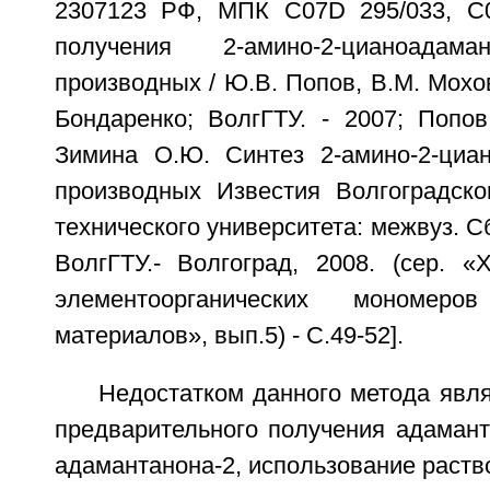
2307123 РФ, МПК C07D 295/033, С0
получения 2-амино-2-цианоада
производных / Ю.В. Попов, В.М. Мохов
Бондаренко; ВолгГТУ. - 2007; Попов
Зимина О.Ю. Синтез 2-амино-2-циа
производных Известия Волгоградског
технического университета: межвуз. Сб.
ВолгГТУ.- Волгоград, 2008. (сер. «
элементоорганических мономер
материалов», вып.5) - С.49-52].
Недостатком данного метода явл
предварительного получения адамант
адамантанона-2, использование раств