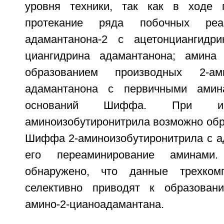
уровня техники, так как в ходе 
протекание ряда побочных реа
адамантанона-2 с ацетонциангидр
циангидрина адамантанона; амина
образованием производных 2-амин
адамантанона с первичными амин
оснований Шиффа. При исп
аминоизобутиронитрила возможно обр
Шиффа 2-аминоизобутиронитрила с а
его переаминирование аминам
обнаружено, что данные трехком
селективно приводят к образован
амино-2-цианоадамантана.