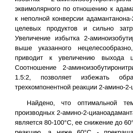
эквимолярного по отношению к адама
к неполной конверсии адамантанона-
целевых продуктов и сильно затру
Увеличение избытка 2-аминоизобут
выше указанного нецелесообразн
приводит к увеличению выхода ц
Соотношение 2-аминоизобутиронитр
1.5:2, позволяет избежать об
трехкомпонентной реакции 2-амино-2-
Найдено, что оптимальной тем
производных 2-амино-2-цианоадамант
является 80-100°С, ее снижение до 60
реакцию, а ниже 60°С - прекращ