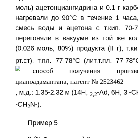
моль) ацетонциангидрина и 0.1 г карб
нагревали до 90°С в течение 1 часа
смесь воды и ацетона с т.кип. 70-7
перегоняли в вакууме из той же кол
(0.026 моль, 80%) продукта (II г), т.
рт.ст), т.пл. 77-78°С (лит.т.пл. 77-
, м.д.: 1.35-2.32 м (14Н,
-Ad, 6Н, 3 -
2,2
-CH
N-).
2
Пример 5