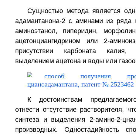
Сущностью метода является одн
адамантанона-2 с аминами из ряда ц
аминоэтанол, пиперидин, морфоли
ацетонциангидрином или 2-аминоиз
присутствии карбоната калия, 
выделением ацетона и воды или газоо
К достоинствам предлагаемог
отнести отсутствие растворителя, ч
синтеза и выделения 2-амино-2-цна
производных. Одностадийность спо