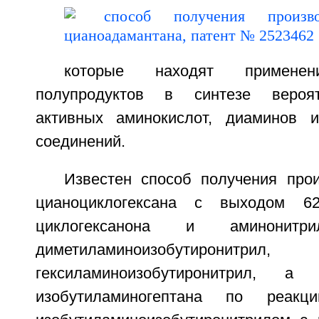
которые находят примене
полупродуктов в синтезе вероят
активных аминокислот, диаминов и
соединений.
Известен способ получения прои
цианоциклогексана с выходом 6
циклогексанона и аминонит
диметиламиноизобутир
гексиламиноизобутиронитрил, а 
изобутиламиногептана по реакц