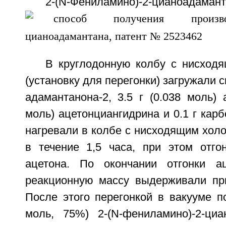
2-(N-Фениламино)-2-цианоадаман
В круглодонную колбу с нисход
(установку для перегонки) загружали с
адамантанона-2, 3.5 г (0.038 моль) а
моль) ацетонциангидрина и 0.1 г карб
нагревали в колбе с нисходящим хол
в течение 1,5 часа, при этом отг
ацетона. По окончании отгонки ац
реакционную массу выдерживали пр
После этого перегонкой в вакууме по
моль, 75%) 2-(N-фениламино)-2-циан