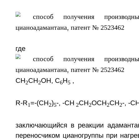
где R
CH
CH
OH, C
H
,
2
2
6
5
R-R
=-(CH
)
-, -CH
CH
OCH
CH
-, -C
1
2
5
2
2
2
2
заключающийся в реакции адаманта
переносчиком цианогруппы при нагре