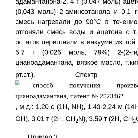
адамантанона-2, 4 г (0.047 моль) ацет
(0,043 моль) 2-аминоэтанола и 0.1 
смесь нагревали до 90°С в течение
отгоняли смесь воды и ацетона с т.
остаток перегоняли в вакууме из той
5.7 г (0.026 моль, 79%) 2-(2-гид
цианоадамантана, вязкое масло, т.ки
рт.ст.). Спек
, м.д.: 1.20 с (1Н, NH), 1.43-2.24 м (14
ОН), 3.01 т (2Н, CH
N), 3.59 т (2Н, СН
2
2
Пример 3