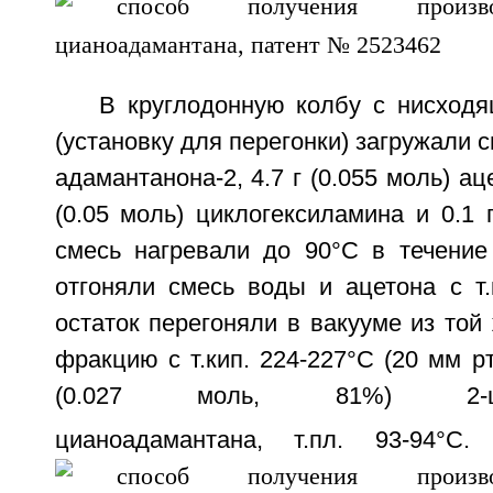
В круглодонную колбу с нисход
(установку для перегонки) загружали с
адамантанона-2, 4.7 г (0.055 моль) ац
(0.05 моль) циклогексиламина и 0.1 
смесь нагревали до 90°С в течение 
отгоняли смесь воды и ацетона с т.
остаток перегоняли в вакууме из той
фракцию с т.кип. 224-227°С (20 мм рт.
(0.027 моль, 81%) 2-цикло
цианоадамантана, т.пл. 93-94