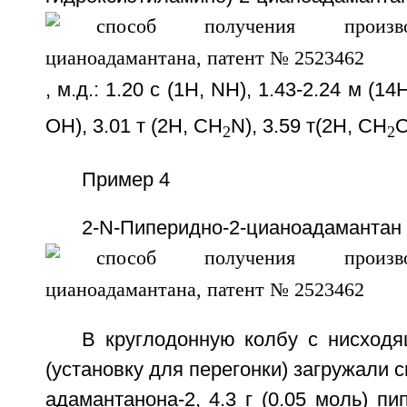
, м.д.: 1.20 с (1Н, NH), 1.43-2.24 м (14
ОН), 3.01 т (2Н, CH
N), 3.59 т(2Н, CH
O
2
2
Пример 4
2-N-Пиперидно-2-цианоадамантан
В круглодонную колбу с нисход
(установку для перегонки) загружали с
адамантанона-2, 4.3 г (0.05 моль) пип