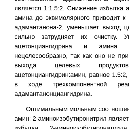
является 1:1.5:2. Снижение избытка 
амина до эквимолярного приводит к 
адамантанона-2, уменьшает выход ц
сильно затрудняет их очистку. У
ацетонциангидрина и амина 
нецелесообразно, так как оно не пр
выхода целевых продуктов
ацетонциангидрин:амин, равное 1.5:2,
в ходе трехкомпонентной реак
адамантанонциангидрина.
Оптимальным мольным соотношен
амин: 2-аминоизобутиронитрил являетс
избытка 2-аминоизобутиронит