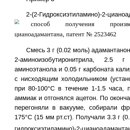
2-(2-Гидроксиэтиламино)-2-циано
Смесь 3 г (0.02 моль) адамантанона
2-аминоизобутиронитрила, 2.5 
аминоэтанола и 0.05 г карбоната кали
с нисходящим холодильником (устано
при 80-100°С в течение 1-1.5 часа,
аммиак и отгонялся ацетон. По оконча
перегоняли в вакууме, собирали фра
175°С (15 мм рт.ст). Получали 3.3 г (0
гидроксиэтиламино)-2-цианоадамант