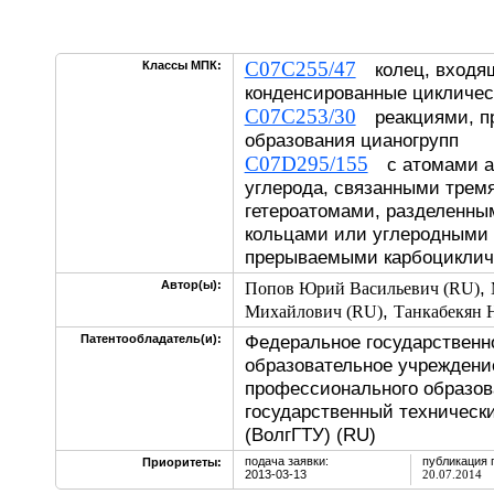
C07C255/47
Классы МПК:
колец, входя
конденсированные цикличес
C07C253/30
реакциями, п
образования цианогрупп
C07D295/155
с атомами аз
углерода, связанными трем
гетероатомами, разделенны
кольцами или углеродными
прерываемыми карбоциклич
,
Автор(ы):
Попов Юрий Васильевич (RU)
,
Михайлович (RU)
Танкабекян 
Федеральное государственн
Патентообладатель(и):
образовательное учреждени
профессионального образов
государственный технически
(ВолгГТУ) (RU)
подача заявки:
публикация 
Приоритеты:
2013-03-13
20.07.2014