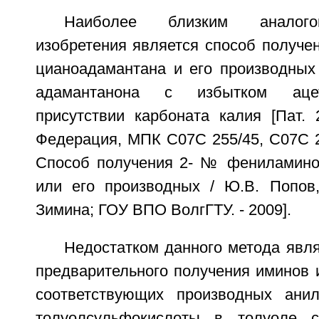
Наиболее близким аналого
изобретения является способ получе
цианоадамантана и его производных
адамантанона с избытком ацет
присутствии карбоната калия [Пат. 
Федерация, МПК С07С 255/45, С07С 2
Способ получения 2- № фениламино
или его производных / Ю.В. Попов
Зимина; ГОУ ВПО ВолгГТУ. - 2009].
Недостатком данного метода явл
предварительного получения иминов 
соответствующих производных анил
толуолсульфокислоты в толуоле 