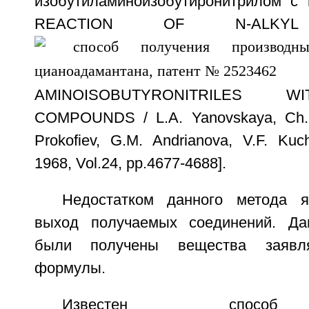
изобутиламиноизобутиронитрилом с
REACTION OF N-ALKYL 
AMINOISOBUTYRONITRILES 
COMPOUNDS / L.A. Yanovskaya, Ch. S
Prokofiev, G.M. Andrianova, V.F. Kuch
1968, Vol.24, pp.4677-4688].
Недостатком данного метода я
выход получаемых соединений. Д
были получены вещества заявля
формулы.
Известен способ