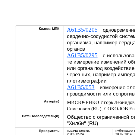
A61B5/0205
Классы МПК:
одновременная
сердечно-сосудистой систе
организма, например сердц
органов
A61B5/0295
с использован
те измерение изменений об
или органа под воздействи
через них, например импед
плетизмографии
A61B5/053
измерение эле
проводимости или сопротив
Автор(ы):
МИСЮЧЕНКО Игорь Леонидови
,
Семенович (RU)
СОКОЛОВ Евг
Общество с ограниченной о
Патентообладатель(и):
"Хилби" (RU)
подача заявки:
публикация 
Приоритеты:
2012-12-24
20.07.2014