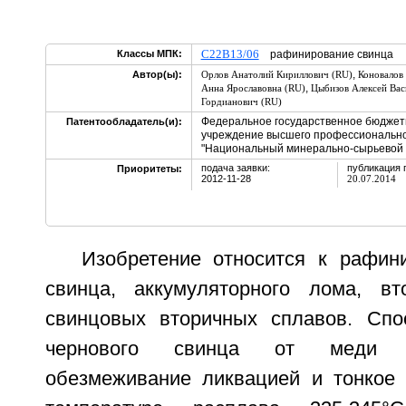
C22B13/06
Классы МПК:
рафинирование свинца
,
Автор(ы):
Орлов Анатолий Кириллович (RU)
Коновалов
,
Анна Ярославовна (RU)
Цыбизов Алексей Вас
Гордианович (RU)
Федеральное государственное бюджет
Патентообладатель(и):
учреждение высшего профессионально
"Национальный минерально-сырьевой у
подача заявки:
публикация 
Приоритеты:
2012-11-28
20.07.2014
Изобретение относится к рафин
свинца, аккумуляторного лома, вт
свинцовых вторичных сплавов. Спо
чернового свинца от меди в
обезмеживание ликвацией и тонкое