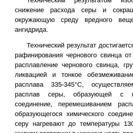
Техническим результатом изо
снижение расхода серы и сокра
окружающую среду вредного веще
ангидрида.
Технический результат достигаетс
рафинирования чернового свинца о
расплавление чернового свинца, гр
ликвацией и тонкое обезмеживани
расплава 335-345°C, осуществля
расплав серы, образующей с м
соединение, перемешиванием рас
образующегося химического соедин
серу нагревают до температуры 13