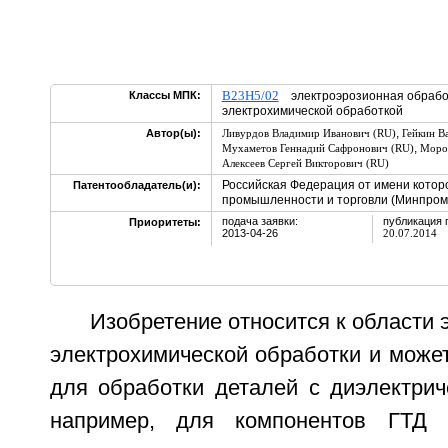
B23H5/02
Классы МПК:
электроэрозионная обработ
электрохимической обработкой
,
Автор(ы):
Ливурдов Владимир Иванович (RU)
Гейкин В
,
Мухаметов Геннадий Сафронович (RU)
Мороз
Алексеев Сергей Викторович (RU)
Российская Федерация от имени котор
Патентообладатель(и):
промышленности и торговли (Минпромт
подача заявки:
публикация 
Приоритеты:
2013-04-26
20.07.2014
Изобретение относится к области 
электрохимической обработки и може
для обработки деталей с диэлектрич
например, для компонентов ГТД 