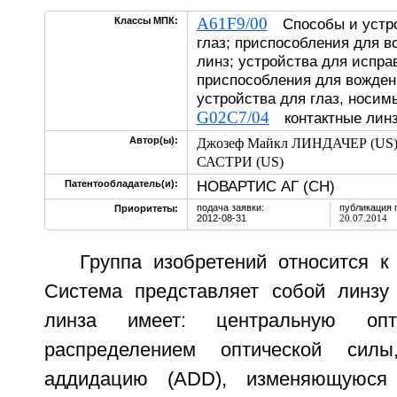
A61F9/00
Классы МПК:
Способы и устро
глаз; приспособления для в
линз; устройства для испра
приспособления для вожден
устройства для глаз, носимы
G02C7/04
контактные линз
Автор(ы):
Джозеф Майкл ЛИНДАЧЕР (US
САСТРИ (US)
НОВАРТИС АГ (CH)
Патентообладатель(и):
подача заявки:
публикация 
Приоритеты:
2012-08-31
20.07.2014
Группа изобретений относится к
Система представляет собой линзу
линза имеет: центральную оп
распределением оптической силы
аддидацию (ADD), изменяющуюся 