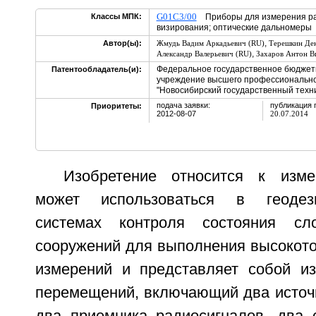
G01C3/00
Классы МПК:
Приборы для измерения ра
визирования; оптические дальномеры
,
Автор(ы):
Жмудь Вадим Аркадьевич (RU)
Терешкин Ден
,
Александр Валерьевич (RU)
Захаров Антон В
Федеральное государственное бюджет
Патентообладатель(и):
учреждение высшего профессионально
"Новосибирский государственный техни
подача заявки:
публикация 
Приоритеты:
2012-08-07
20.07.2014
Изобретение относится к изме
может использоваться в геодези
системах контроля состояния сл
сооружений для выполнения высокото
измерений и представляет собой и
перемещений, включающий два источн