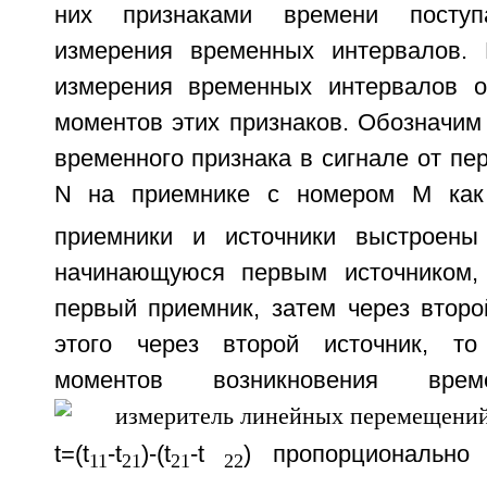
них признаками времени посту
измерения временных интервалов. 
измерения временных интервалов о
моментов этих признаков. Обозначим
временного признака в сигнале от пе
N на приемнике с номером М как
приемники и источники выстроен
начинающуюся первым источником,
первый приемник, затем через второ
этого через второй источник, то
моментов возникновения врем
t=(t
-t
)-(t
-t
) пропорционально
11
21
21
22