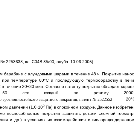
№ 2253638, кл. С04В 35/00, опубл. 10.06.2005).
барабане с алундовыми шарами в течение 48 ч. Покрытие нанос
е при температуре 80°С и последующую термообработку в печи
в течение 20÷30 мин. Согласно патенту покрытие обладает хорош
по 50 сек каждый по режиму 2000°
20°С)
5
ном давлении (1,0·10
Па) в спокойном воздухе. Данное изобретен
акже неспособностью покрытия защитить детали сложной геометр
ения и др.) в условиях их взаимодействия с кислородсодержащи