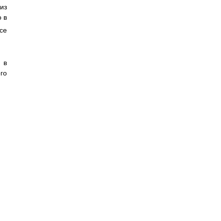
из
 в
се
 в
го