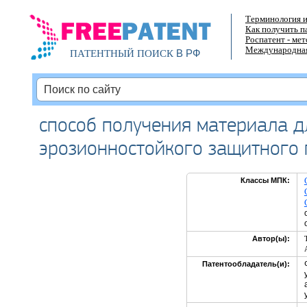
Терминология и
Как получить п
Роспатент - ме
Международная
В РФ
ПАТЕНТНЫЙ ПОИСК
способ получения материала д
эрозионностойкого защитного
Классы МПК:
Автор(ы):
Патентообладатель(и):