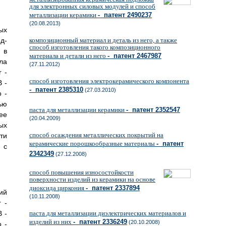
для электронных силовых модулей и способ
металлизации керамики
- патент 2490237
(20.08.2013)
ых
д-
композиционный материал и деталь из него, а также
способ изготовления такого композиционного
 в
материала и детали из него
- патент 2467987
ла
(27.11.2012)
 -
способ изготовления электрокерамического компонента
В -
- патент 2385310
(27.03.2010)
о -
тью
паста для металлизации керамики
- патент 2352547
ее
(20.04.2009)
ых
способ осаждения металлических покрытий на
ти
керамические порошкообразные материалы
- патент
 с
2342349
(27.12.2008)
способ повышения износостойкости
поверхности изделий из керамики на основе
диоксида циркония
- патент 2337894
ий
(10.11.2008)
 -
В -
паста для металлизации диэлектрических материалов и
изделий из них
- патент 2336249
(20.10.2008)
о -