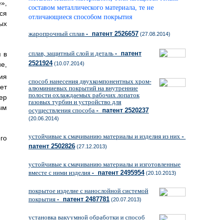
»,
составом металлического материала, те не
ся
отличающиеся способом покрытия
ых
жаропрочный сплав
- патент 2526657
(27.08.2014)
сплав, защитный слой и деталь
- патент
 в
2521924
е,
(10.07.2014)
ия
способ нанесения двухкомпонентных хром-
ет
алюминиевых покрытий на внутренние
полости охлаждаемых рабочих лопаток
ер
газовых турбин и устройство для
ым
осуществления способа
- патент 2520237
(20.06.2014)
устойчивые к смачиванию материалы и изделия из них
-
го
патент 2502826
(27.12.2013)
устойчивые к смачиванию материалы и изготовленные
вместе с ними изделия
- патент 2495954
(20.10.2013)
покрытое изделие с нанослойной системой
покрытия
- патент 2487781
(20.07.2013)
установка вакуумной обработки и способ