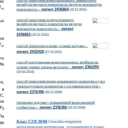
способ нанесения композиционного ламинатного
ах
молибден-медного покрытия на медную контактную
T
w
поверхность
- патент 2436864
(20.12.2011)
способ нанесения псевдосплавного
ых
молибден-медного покрытия на медную
контактную поверхность
- патент
2436863
(20.12.2011)
ри
T
способ покрытия основы, а также изделие
-
w
патент 2432418
(27.10.2011)
по
способ изготовления композиционных мембран на
 №
основе тонких пленок металлов
- патент 2381055
(10.02.2010)
способ нанесения ионно-плазменного покрытия и узел
са,
электродугового испарителя с составным катодом
-
 в
патент 2376398
(20.12.2009)
,
ри
титановое изделие с повышенной коррозионной
Р
стойкостью
- патент 2336366
(20.10.2008)
0
а
Класс C23C30/00
Способы покрытия
да
металлическим материалом, отличающиеся только