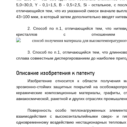
5,0÷30,0, Y - 0,1÷1,5, В - 0,5÷2,5, Si - остальное, с
отличающийся тем, что из указанной смеси вначале выпл
43÷100 мкм, в который затем дополнительно вводят нитеви
2. Способ по п.1, отличающийся тем, что нитев
кристаллов с отношен
3. Способ по п.1, отличающийся тем, что длиннов
сплава совместным диспергированием до наиболее приг
Описание изобретения к патенту
Изобретение относится к области получения м
эрозионно-стойких защитных покрытий на особожаропро
керамические композиционные материалы, графиты, с
авиакосмической, ракетной и других отраслях промышлен
Поверхность особо теплонагруженных элемент
взаимодействия с высокоэнтальпийными сверх- и ги
одновременному воздействию нестационарных тепловых 