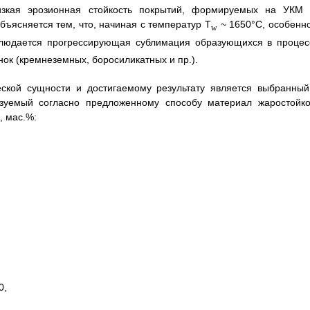
изкая эрозионная стойкость покрытий, формируемых на УКМ 
бъясняется тем, что, начиная с температур T
~ 1650°С, особенно
w
блюдается прогрессирующая сублимация образующихся в процес
ок (кремнеземных, боросиликатных и пр.).
еской сущности и достигаемому результату является выбранный
ьзуемый согласно предложенному способу материал жаростойко
, мас.%:
0,