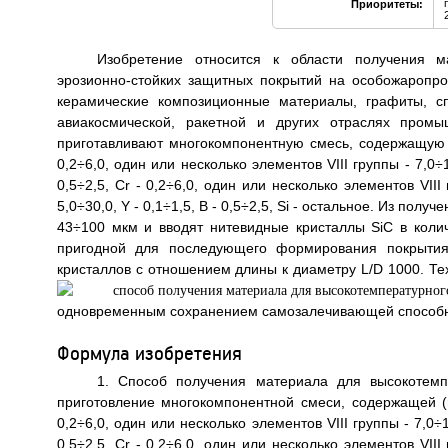
Приоритеты:
Изобретение относится к области получения м
эрозионно-стойких защитных покрытий на особожаропро
керамические композиционные материалы, графиты, с
авиакосмической, ракетной и других отраслях промы
приготавливают многокомпонентную смесь, содержащую (мас
0,2÷6,0, один или несколько элементов VIII группы - 7,0÷10
0,5÷2,5, Cr - 0,2÷6,0, один или несколько элементов VIII 
5,0÷30,0, Y - 0,1÷1,5, В - 0,5÷2,5, Si - остальное. Из п
43÷100 мкм и вводят нитевидные кристаллы SiC в коли
пригодной для последующего формирования покрытия 
кристаллов с отношением длины к диаметру L/D
1000. Те
одновременным сохранением самозалечивающей способност
Формула изобретения
1. Способ получения материала для высокотемп
приготовление многокомпонентной смеси, содержащей (мас.
0,2÷6,0, один или несколько элементов VIII группы - 7,0÷10
0,5÷2,5, Cr - 0,2÷6,0, один или несколько элементов VIII 