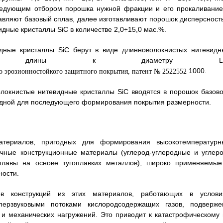
 последующим отбором порошка нужной фракции и его прокаливание
авляют базовый сплав, далее изготавливают порошок дисперсност
дные кристаллы SiC в количестве 2,0÷15,0 мас.%.
идные кристаллы SiC берут в виде длинноволокнистых нитевидн
ием длины к диаметру L/
1000.
олокнистые нитевидные кристаллы SiC вводятся в порошок базово
одной для последующего формирования покрытия размерности.
атериалов, пригодных для формирования высокотемпературн
чные конструкционные материалы (углерод-углеродные и углеро
плавы на основе тугоплавких металлов), широко применяемые
ности.
ов конструкций из этих материалов, работающих в услови
перзвуковыми потоками кислородсодержащих газов, подверже
и механических нагружений. Это приводит к катастрофическому 