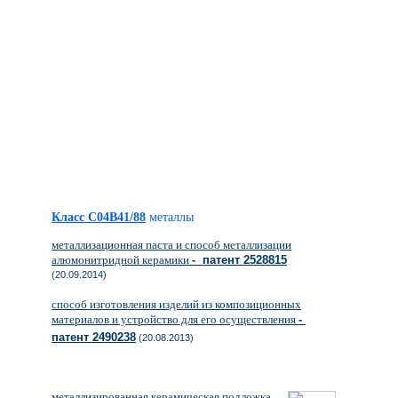
Класс C04B41/88
металлы
металлизационная паста и способ металлизации
алюмонитридной керамики
- патент 2528815
(20.09.2014)
способ изготовления изделий из композиционных
материалов и устройство для его осуществления
-
патент 2490238
(20.08.2013)
металлизированная керамическая подложка