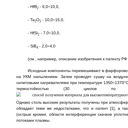
- HfВ
- 6,0÷10,0,
2
- Ta
O
- 10,0÷15,0,
2
5
- HfSi
- 7,0÷10,0,
2
- SiB
- 2,0÷4,0
4
(см., например, описание изобретения к патенту РФ 
Исходные компоненты перемешивают в фарфоровом 
на УКМ напылением. Затем проводят сушку на воздух
силитовыми нагревателями при температуре 1350÷1370°С 
термостойкостью (30 циклов 
Однако столь высокие результаты получены при атмосфер
обладает теми же недостатками, что и патент [1], а т
(острые кромки, области интерференции скачков уплотн
потоками плазмы.