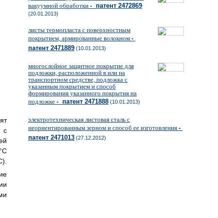
вакуумной обработки
- патент 2472869
(20.01.2013)
листы термопласта с поверхностным
покрытием, армированные волокном
-
патент 2471889
(10.01.2013)
многослойное защитное покрытие для
подложки, расположенной в или на
транспортном средстве, подложка с
указанным покрытием и способ
формирования указанного покрытия на
подложке
- патент 2471888
(10.01.2013)
электротехническая листовая сталь с
ят
неориентированным зерном и способ ее изготовления
-
 с
патент 2471013
(27.12.2012)
ей
С
.
ие
ии
ми