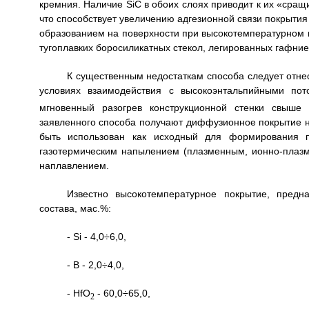
кремния. Наличие SiC в обоих слоях приводит к их «сра
что способствует увеличению адгезионной связи покрыт
образованием на поверхности при высокотемпературном
тугоплавких боросиликатных стекол, легированных гафние
К существенным недостаткам способа следует отне
условиях взаимодействия с высокоэнтальпийными пот
мгновенный разогрев конструкционной стенки свыше 
заявленного способа получают диффузионное покрытие н
быть использован как исходный для формирования 
газотермическим напылением (плазменным, ионно-плаз
наплавлением.
Известно высокотемпературное покрытие, предн
состава, мас.%:
- Si - 4,0÷6,0,
- В - 2,0÷4,0,
- HfO
- 60,0÷65,0,
2