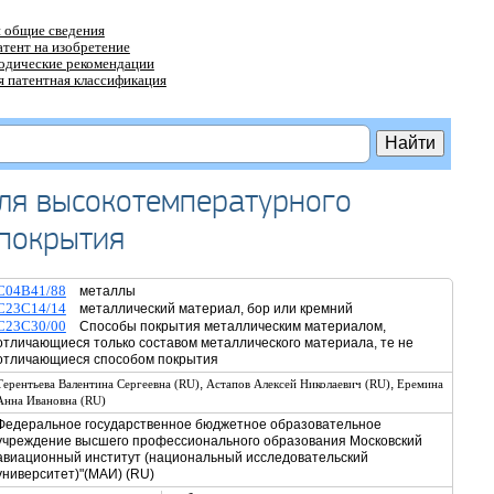
 общие сведения
атент на изобретение
тодические рекомендации
 патентная классификация
ля высокотемпературного
 покрытия
C04B41/88
металлы
C23C14/14
металлический материал, бор или кремний
C23C30/00
Способы покрытия металлическим материалом,
отличающиеся только составом металлического материала, те не
отличающиеся способом покрытия
,
,
Терентьева Валентина Сергеевна (RU)
Астапов Алексей Николаевич (RU)
Еремина
Анна Ивановна (RU)
Федеральное государственное бюджетное образовательное
учреждение высшего профессионального образования Московский
авиационный институт (национальный исследовательский
университет)"(МАИ) (RU)