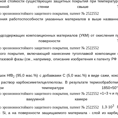
нной стойкости существующих защитных покрытий при температур
рукционной стенки свыше 
ения работоспособности указанных материалов в выше названн
одсодержащих композиционных материалов (УКМ) от окисления п
на поверхности 
ого покрытия, включающий нанесение тугоплавкой композиции 
азовой фазы (см., например, описание изобретения к патенту РФ
шок HfB
(95,0 мас.%) с добавками С (5,0 мас.%) в виде сажи, кок
2
 раствор карбоксиметилцеллюлозы. В результате термообработки
температуре 1850+50°С
=1÷3 ч и п
и в вакуумной камере 
3
1,3·10
П
 - Si, a на поверхности защищаемого материала - слой из карби