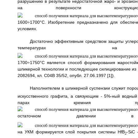
разрушению в результате недостаточной жаро- и эрозио
на поверхности конст
1600÷1700°С. Изобретение предназначено для обеспеч
условиях.
Достаточно эффективным средством защиты углер
температурах 
1700÷1750°С является способ формирования жаростойк
шликерной технологии и последующее силицирование из г
2082694, кл. С04В 35/52, опубл. 27.06.1997 [1]).
Наполнителем в шликерной суспензии служит поро
искусственного графита, а связующим - 5%-ный водный
парах кремния при 
остаточном давлени
на УКМ формируется слой покрытия системы HfB
-SiC
2