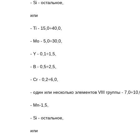
- Si - остальное,
или
- Ti - 15,0÷40,0,
- Мо - 5,0÷30,0,
- Y - 0,1÷1,5,
- В - 0,5÷2,5,
- Cr - 0,2÷6,0,
- один или несколько элементов VIII группы - 7,0÷10,
- Mn-1,5,
- Si - остальное,
или