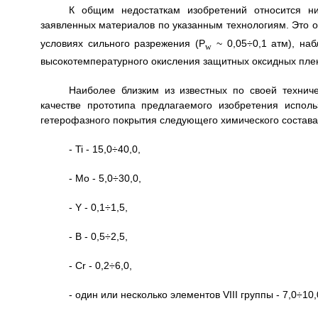
К общим недостаткам изобретений относится н
заявленных материалов по указанным технологиям. Это о
условиях сильного разрежения (P
~ 0,05÷0,1 атм), на
w
высокотемпературного окисления защитных оксидных плен
Наиболее близким из известных по своей технич
качестве прототипа предлагаемого изобретения испол
гетерофазного покрытия следующего химического состава
- Ti - 15,0÷40,0,
- Мо - 5,0÷30,0,
- Y - 0,1÷1,5,
- В - 0,5÷2,5,
- Cr - 0,2÷6,0,
- один или несколько элементов VIII группы - 7,0÷10,