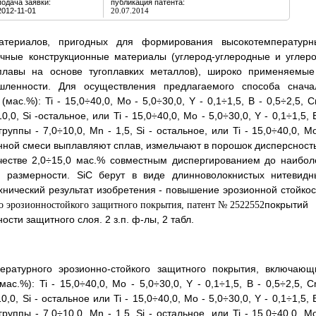
подача заявки:
публикация патента:
2012-11-01
20.07.2014
атериалов, пригодных для формирования высокотемпературн
чные конструкционные материалы (углерод-углеродные и углеро
плавы на основе тугоплавких металлов), широко применяемые
шленности. Для осуществления предлагаемого способа снача
.%): Ti - 15,0÷40,0, Мо - 5,0÷30,0, Y - 0,1÷1,5, В - 0,5÷2,5, Cr
,0, Si -остальное, или Ti - 15,0÷40,0, Мо - 5,0÷30,0, Y - 0,1÷1,5, 
группы - 7,0÷10,0, Mn - 1,5, Si - остальное, или Ti - 15,0÷40,0, М
олученной смеси выплавляют сплав, измельчают в порошок дисперснос
честве 2,0÷15,0 мас.% совместным диспергированием до наибол
размерности. SiC берут в виде длинноволокнистых нитевидн
хнический результат изобретения - повышение эрозионной стойкос
покрытий
и защитного слоя. 2 з.п. ф-лы, 2 табл.
ературного эрозионно-стойкого защитного покрытия, включающ
%): Ti - 15,0÷40,0, Мо - 5,0÷30,0, Y - 0,1÷1,5, В - 0,5÷2,5, Cr
,0, Si - остальное или Ti - 15,0÷40,0, Мо - 5,0÷30,0, Y - 0,1÷1,5, 
группы - 7,0÷10,0, Mn - 1,5, Si - остальное, или Ti - 15,0÷40,0, М