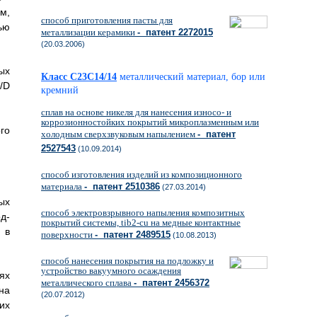
м,
способ приготовления пасты для
ью
металлизации керамики
- патент 2272015
(20.03.2006)
ых
Класс C23C14/14
металлический материал, бор или
D
кремний
сплав на основе никеля для нанесения износо- и
коррозионностойких покрытий микроплазменным или
го
холодным сверхзвуковым напылением
- патент
2527543
(10.09.2014)
способ изготовления изделий из композиционного
материала
- патент 2510386
(27.03.2014)
ых
способ электровзрывного напыления композитных
д-
покрытий системы, tib2-cu на медные контактные
 в
поверхности
- патент 2489515
(10.08.2013)
способ нанесения покрытия на подложку и
устройство вакуумного осаждения
ях
металлического сплава
- патент 2456372
на
(20.07.2012)
их