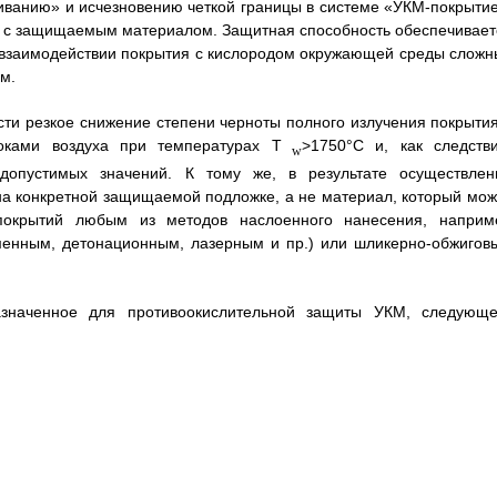
щиванию» и исчезновению четкой границы в системе «УКМ-покрытие
ия с защищаемым материалом. Защитная способность обеспечивает
 взаимодействии покрытия с кислородом окружающей среды сложн
м.
сти резкое снижение степени черноты полного излучения покрытия
оками воздуха при температурах T
>1750°С и, как следстви
w
допустимых значений. К тому же, в результате осуществлен
а конкретной защищаемой подложке, а не материал, который мож
покрытий любым из методов наслоенного нанесения, наприм
менным, детонационным, лазерным и пр.) или шликерно-обжигов
азначенное для противоокислительной защиты УКМ, следующе