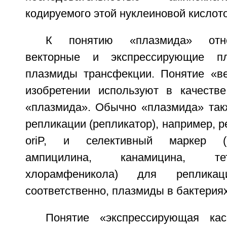
кодируемого этой нуклеиновой кислото
К понятию «плазмида» отно
векторные и экспрессирующие п
плазмиды трансфекции. Понятие «в
изобретении используют в качеств
«плазмида». Обычно «плазмида» так
репликации (репликатор), например, р
oriP, и селективный маркер (
ампицилина, канамицина, те
хлорамфеникола) для реплика
соответственно, плазмиды в бактериях
Понятие «экспрессирующая кас