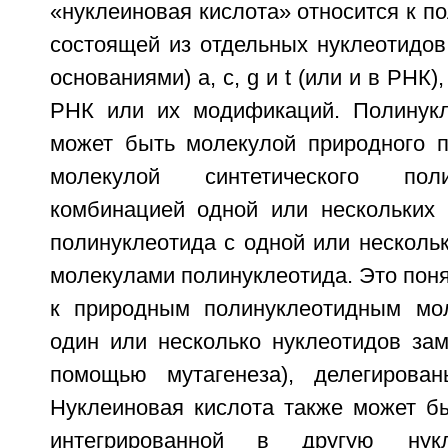
«нуклеиновая кислота» относится к п
состоящей из отдельных нуклеотидов
основаниями) а, с, g и t (или и в РНК
РНК или их модификаций. Полинукл
может быть молекулой природного п
молекулой синтетического пол
комбинацией одной или нескольких
полинуклеотида с одной или несколь
молекулами полинуклеотида. Это поня
к природным полинуклеотидным мол
один или несколько нуклеотидов зам
помощью мутагенеза), делегирова
Нуклеиновая кислота также может б
интегрированной в другую нукл