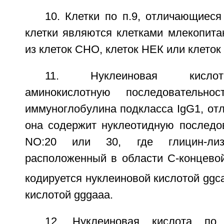
10. Клетки по п.9, отличающиеся
клетки являются клетками млекопит
из клеток СНО, клеток НЕК или клеток
11. Нуклеиновая кислот
аминокислотную последовательно
иммуноглобулина подкласса IgG1, от
она содержит нуклеотидную последо
NO:20 или 30, где глицин-лиз
расположенный в области С-концево
кодируется нуклеиновой кислотой ggc
кислотой gggaaa.
12. Нуклеиновая кислота по 