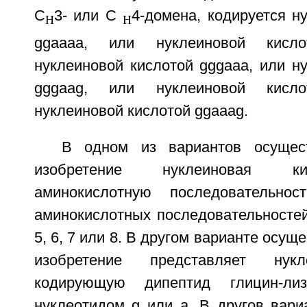
C
3- или C
4-домена, кодируется н
H
H
ggaaaa, или нуклеиновой кисл
нуклеиновой кислотой gggaaa, или н
gggaag, или нуклеиновой кисл
нуклеиновой кислотой ggaaag.
В одном из вариантов осущес
изобретение нуклеиновая ки
аминокислотную последовательно
аминокислотных последовательностей
5, 6, 7 или 8. В другом варианте осу
изобретение представляет нукл
кодирующую дипептид глицин-лиз
нуклеотидом g или а. В другов вари