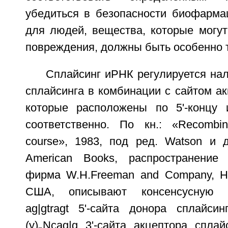
убедиться в безопасности биофармац
для людей, вещества, которые могут
повреждения, должны быть особенно 
Сплайсинг иРНК регулируется на
сплайсинга в комбинации с сайтом ак
которые расположены по 5'-концу и
соответственно. По кн.: «Recombi
course», 1983, под ред. Watson и др.
American Books, распространение 
фирма W.H.Freeman and Company, Н
США, описывают консенсусную по
ag|gtragt 5'-сайта донора сплайсин
(y)
Ncag|g 3'-сайта акцептора сплайс