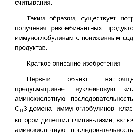
считывания.
Таким образом, существует пот
получения рекомбинантных продукт
иммуноглобулинам с пониженным со
продуктов.
Краткое описание изобретения
Первый объект настояще
предусматривает нуклеиновую ки
аминокислотную последовательност
C
3-домена иммуноглобулинов кла
H
которой дипептид глицин-лизин, вкл
аминокислотную последовательност