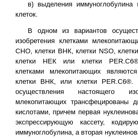
в) выделения иммуноглобулина 
клеток.
В одном из вариантов осущест
изобретения клетками млекопитающ
СНО, клетки ВНК, клетки NSO, клетки
клетки НЕК или клетки PER.C6®.
клетками млекопитающих являютс
клетки ВНК, или клетки PER.C6®. 
осуществления настоящего изо
млекопитающих трансфецированы д
кислотами, причем первая нуклеинов
экспрессирующую кассету, кодир
иммуноглобулина, а вторая нуклеинов