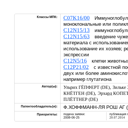
C07K16/00
Классы МПК:
Иммуноглобули
моноклональные или поликл
C12N15/13
иммуноглобул
C12N15/63
введение чужер
материала с использованием
использование их хозяев; р
экспрессии
C12N5/16
клетки животны
C12P21/02
с известной по
двух или более аминокислот
например глутатиона
,
Автор(ы):
Ульрих ГЁПФЕРТ (DE)
Зильке
,
КНЁТГЕН (DE)
Эрхард КОПЕ
ПЛЁТТНЕР (DE)
Ф.ХОФФМАНН-ЛЯ РОШ АГ (
Патентообладатель(и):
подача заявки:
публикация 
Приоритеты:
2008-06-25
20.07.2014