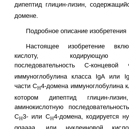
дипептид глицин-лизин, содержащий
домене.
Подробное описание изобретения
Настоящее изобретение вклю
кислоту, кодирующую ам
последовательность С-концевой
иммуноглобулина класса IgA или I
части C
4-домена иммуноглобулина кл
H
котором дипептид глицин-лизи
аминокислотную последовательност
C
3- или C
4-домена, кодируется н
H
H
ggaaaa, или нуклеиновой кисл