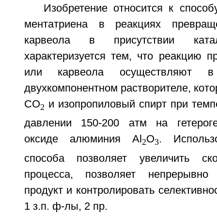
Изобретение относится к способу
ментатриена в реакциях превращ
карвеола в присутствии катал
характеризуется тем, что реакцию п
или карвеола осуществляют в 
двухкомпонентном растворителе, кото
CO
и изопропиловый спирт при темп
2
давлении 150-200 атм на гетероге
оксиде алюминия Al
O
. Использ
2
3
способа позволяет увеличить ско
процесса, позволяет непрерывно
продукт и контролировать селективнос
1 з.п. ф-лы, 2 пр.