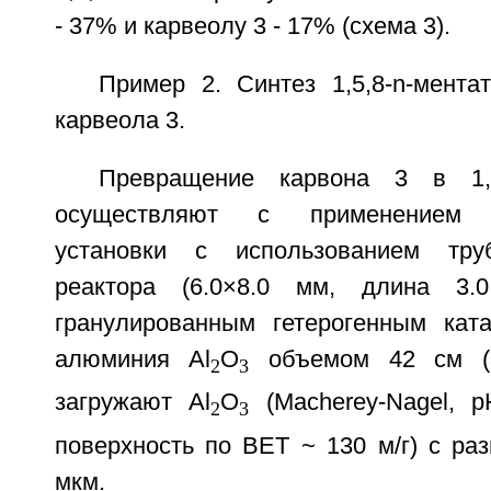
- 37% и карвеолу 3 - 17% (схема 3).
Пример 2. Синтез 1,5,8-n-мента
карвеола 3.
Превращение карвона 3 в 1,5
осуществляют с применением э
установки с использованием труб
реактора (6.0×8.0 мм, длина 3.0
гранулированным гетерогенным кат
алюминия Al
O
объемом 42 см (3
2
3
загружают Al
O
(Macherey-Nagel, p
2
3
поверхность по BET ~ 130 м/г) с ра
мкм.