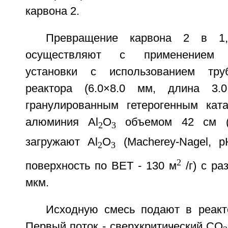
карвона 2.
Превращение карвона 2 в 1,5
осуществляют с применением э
установки с использованием труб
реактора (6.0×8.0 мм, длина 3.0
гранулированным гетерогенным кат
алюминия Al
O
объемом 42 см (3
2
3
загружают Al
O
(Macherey-Nagel, p
2
3
2
поверхность по BET - 130 м
/г) с ра
мкм.
Исходную смесь подают в реакт
Первый поток - сверхкритический CO