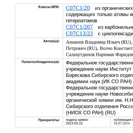
C07C1/20
Классы МПК:
из органических
содержащих только атомы к
гетероатомов
C07C1/207
из карбонильны
C07C13/23
с циклогексади
Автор(ы):
Аникеев Владимир Ильич (RU)
,
Петрович (RU)
Волчо Констант
Салахутдинов Нариман Фаридов
Федеральное государственн
Патентообладатель(и):
учреждение науки Институт к
Борескова Сибирского отде
академии наук (ИК СО РАН) 
Федеральное государственн
учреждение науки Новосиби
органической химии им. Н.
Сибирского отделения Росс
(НИОХ СО РАН) (RU)
подача заявки:
публикация 
Приоритеты:
2013-03-15
10.07.2014