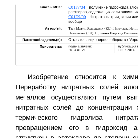
C01F7/34
Классы МПК:
получение гидроксида алюм
растворов, содержащих соли алюми
C01D9/00
Нитраты натрия, калия или
вообще
,
Автор(ы):
Таук Матти Валдекович (RU)
Николаева Ирин
,
Николаевна (RU)
Горшкова Надежда Васильев
Открытое акционерное общество "Акро
Патентообладатель(и):
подача заявки:
публикация 
Приоритеты:
2013-01-21
10.07.2014
Изобретение относится к хими
Переработку нитратных солей ал
металлов осуществляют путем вып
нитратных солей до концентрации 
термического гидролиза нит
превращением его в гидроксид а