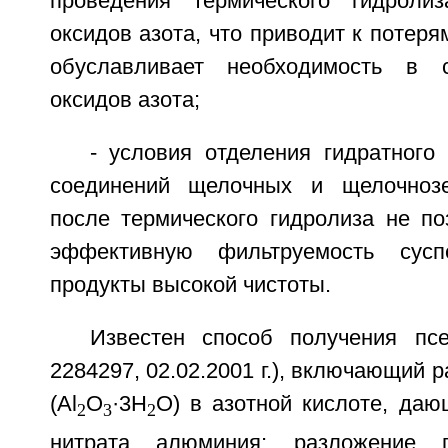
проведения термического гидроли
оксидов азота, что приводит к потеря
обуславливает необходимость в 
оксидов азота;
- условия отделения гидратного
соединений щелочных и щелочноз
после термического гидролиза не по
эффективную фильтруемость сусп
продукты высокой чистоты.
Известен способ получения п
2284297, 02.02.2001 г.), включающий 
(Аl
O
·3Н
O) в азотной кислоте, даю
2
3
2
нитрата алюминия; разложение 