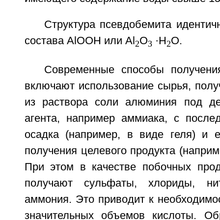
Структура псевдобемита идентич
состава АlOOН или Аl
O
·Н
O.
2
3
2
Современные способы получени
включают использование сырья, полу
из раствора соли алюминия под де
агента, например аммиака, с посл
осадка (например, в виде геля) и 
получения целевого продукта (наприме
При этом в качестве побочных прод
получают сульфаты, хлориды, ни
аммония. Это приводит к необходимо
значительных объемов кислоты. Об