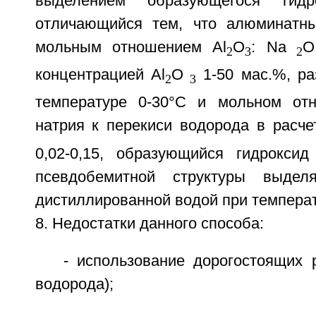
выделением образующегося гидр
отличающийся тем, что алюминатны
мольным отношением Аl
O
: Na
O
2
3
2
концентрацией Аl
O
1-50 мас.%, ра
2
3
температуре 0-30°С и мольном от
натрия к перекиси водорода в расче
0,02-0,15, образующийся гидрокси
псевдобемитной структуры выде
дистиллированной водой при температ
8. Недостатки данного способа:
- использование дорогостоящих 
водорода);