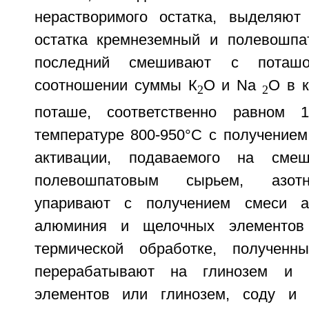
нерастворимого остатка, выделяют
остатка кремнеземный и полевошпа
последний смешивают с поташ
соотношении суммы К
O и Na
O в к
2
2
поташе, соответственно равном 1
температуре 800-950°С с получением
активации, подаваемого на сме
полевошпатовым сырьем, азотн
упаривают с получением смеси а
алюминия и щелочных элементов
термической обработке, получен
перерабатывают на глинозем и 
элементов или глинозем, соду и 